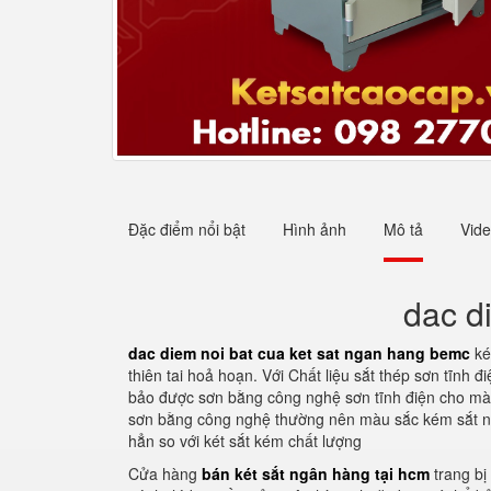
Đặc điểm nổi bật
Hình ảnh
Mô tả
Vid
dac d
dac diem noi bat cua ket sat ngan hang bemc
ké
thiên tai hoả hoạn. Với Chất liệu sắt thép sơn tĩnh
bảo được sơn bằng công nghệ sơn tĩnh điện cho màu 
sơn bằng công nghệ thường nên màu sắc kém sắt nét 
hẳn so với két sắt kém chất lượng
Cửa hàng
bán két sắt ngân hàng tại hcm
trang bị