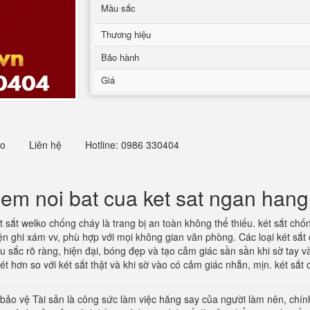
Mầu sắc
Thương hiệu
Bảo hành
Giá
eo
Liên hệ
Hotline: 0986 330404
iem noi bat cua ket sat ngan han
t sắt welko chống cháy là trang bị an toàn không thể thiếu. két sắt ch
 điện ghi xám vv, phù hợp với mọi không gian văn phòng. Các loại két s
sắc rõ ràng, hiện đại, bóng đẹp và tạo cảm giác sần sần khi sờ tay v
hơn so với két sắt thật và khi sờ vào có cảm giác nhẵn, mịn. két sắ
 bảo vệ Tài sản là công sức làm việc hăng say của người làm nên, chí