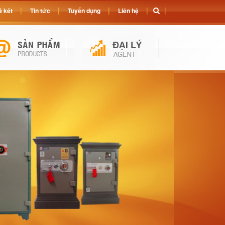
 két
Tin tức
Tuyển dụng
Liên hệ