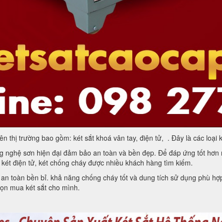
 thị trường bao gồm: két sắt khoá vân tay, điện tử, . Đây là các loại k
ng nghệ sơn hiện đại đảm bảo an toàn và bền đẹp. Để đáp ứng tốt hơn n
 két điện tử, két chống cháy được nhiều khách hàng tìm kiếm.
 an toàn bền bỉ. khả năng chống cháy tốt và dung tích sử dụng phù hợp
chọn mua két sắt cho mình.