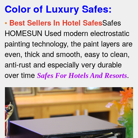
Color of Luxury Safes
:
•
Safes
Best Sellers In Hotel Safes
HOMESUN Used modern electrostatic
painting technology, the paint layers are
even, thick and smooth, easy to clean,
anti-rust and especially very durable
over time
.
Safes For Hotels And Resorts