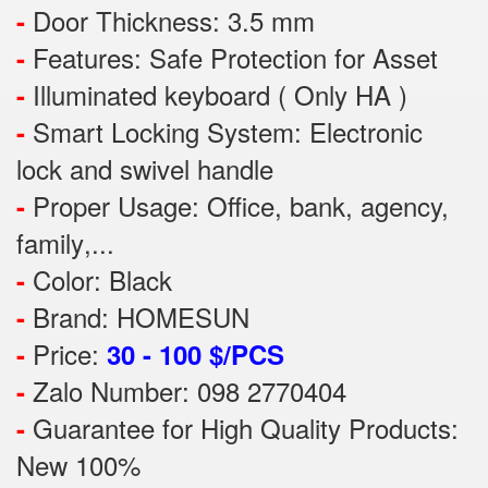
Door Thickness: 3.5 mm
-
Features:
Safe Protection
for
Asset
-
Illuminated keyboard ( Only HA )
-
Smart Locking System: Electronic
-
lock and swivel handle
Proper Usage:
Office, bank, agency,
-
family
,...
Color: Black
-
Brand: HOMESUN
-
Price:
-
30 - 100 $/PCS
Zalo Number: 098 2770404
-
Guarantee for High Quality Products:
-
New 100%