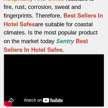
fire, rust, corrosion, sweat and
Best Sellers In
fingerprints.
Therefore,
Hotel Safes
are suitable for coastal
climates.
Is the most popular product
Best
on the market today
Sentry
Sellers In Hotel Safes
.