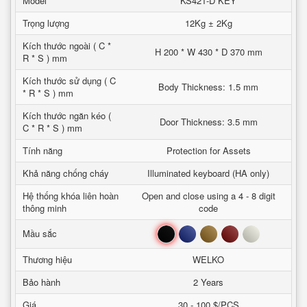
Model
KS421-D KEY
Trọng lượng
12Kg ± 2Kg
Kích thước ngoài ( C *
H 200 * W 430 * D 370 mm
R * S ) mm
Kích thước sử dụng ( C
Body Thickness: 1.5 mm
* R * S ) mm
Kích thước ngăn kéo (
Door Thickness: 3.5 mm
C * R * S ) mm
Tính năng
Protection for Assets
Khả năng chống cháy
Illuminated keyboard (HA only)
Hệ thống khóa liên hoàn
Open and close using a 4 - 8 digit
thông minh
code
Đen
Xanh
Nâu
Đỏ
Trắng
Mầu sắc
Thương hiệu
WELKO
Bảo hành
2 Years
Giá
30 - 100 $/PCS