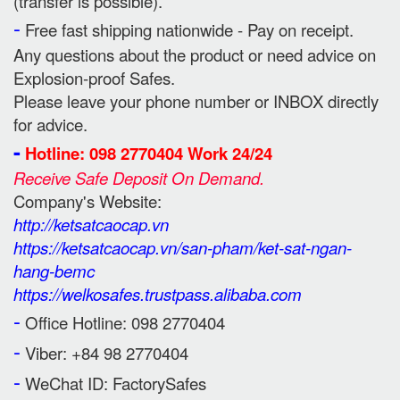
(transfer is possible).
-
Free fast shipping nationwide - Pay on receipt.
Any questions about the product or need advice on
Explosion-proof Safes.
Please leave your phone number or INBOX directly
for advice.
-
Hotline: 098 2770404 Work 24/24
Receive Safe Deposit On Demand.
Company's Website:
http://ketsatcaocap.vn
https://ketsatcaocap.vn/san-pham/ket-sat-ngan-
hang-bemc
https://welkosafes.trustpass.alibaba.com
-
Office Hotline: 098 2770404
-
Viber: +84 98 2770404
-
WeChat ID: FactorySafes