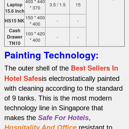
400 * 440
Laptop
3.5 / 1.5
15
* 370
15.6 inch
150 * 400
HS15 NK
-
-
* 400
Cash
100 * 420
Drawer
-
-
* 400
TN10
Painting Technology:
Best Sellers In
The outer shell of the
Hotel Safes
is electrostatically painted
with cleaning according to the standard
of 9 tanks.
This is the most modern
technology line in Singapore that
makes the
Safe For Hotels
,
Hospitality And Office
resistant to