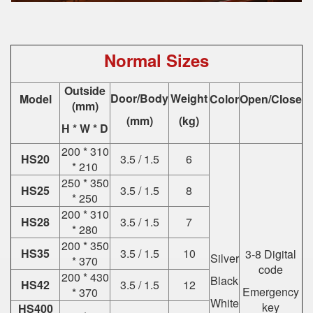
Normal Sizes
Outside
Door/Body
Weight
Model
Color
Open/Close
(mm)
(mm)
(kg)
H * W * D
200 * 310
HS20
3.5 / 1.5
6
* 210
250 * 350
HS25
3.5 / 1.5
8
* 250
200 * 310
HS28
3.5 / 1.5
7
* 280
200 * 350
HS35
3.5 / 1.5
10
3-8 Digital
Silver
* 370
code
200 * 430
Black
HS42
3.5 / 1.5
12
Emergency
* 370
White
key
HS400