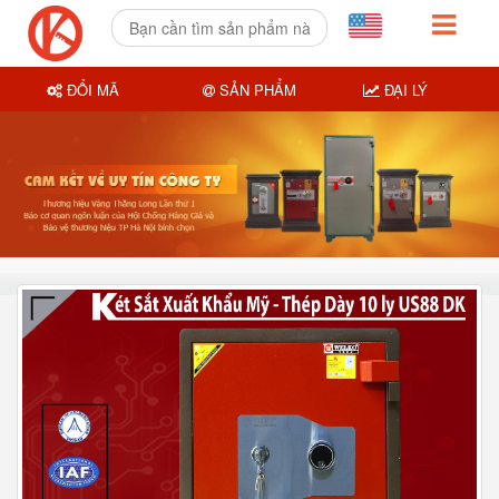
ĐỔI MÃ
SẢN PHẨM
ĐẠI LÝ