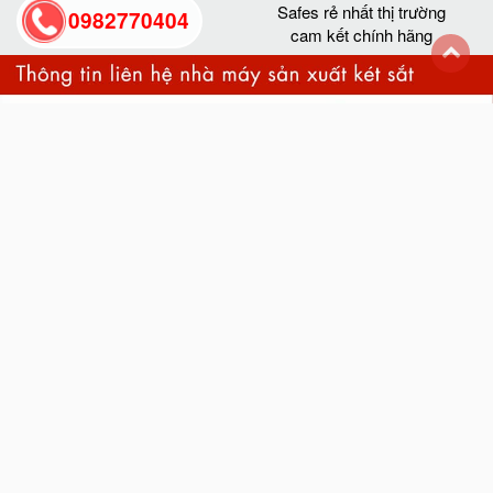
Safes rẻ nhất thị trường
0982770404
cam kết chính hãng
back
to
top