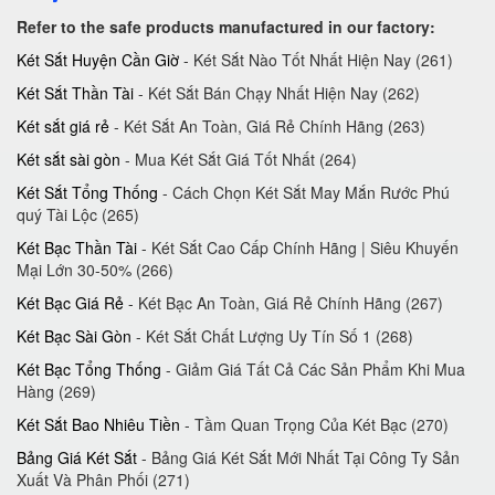
Refer to the safe products manufactured in our factory:
Két Sắt Huyện Cần Giờ
- Két Sắt Nào Tốt Nhất Hiện Nay (261)
Két Sắt Thần Tài
- Két Sắt Bán Chạy Nhất Hiện Nay (262)
Két sắt giá rẻ
- Két Sắt An Toàn, Giá Rẻ Chính Hãng (263)
Két sắt sài gòn
- Mua Két Sắt Giá Tốt Nhất (264)
Két Sắt Tổng Thống
- Cách Chọn Két Sắt May Mắn Rước Phú
quý Tài Lộc (265)
Két Bạc Thần Tài
- Két Sắt Cao Cấp Chính Hãng | Siêu Khuyến
Mại Lớn 30-50%‎ (266)
Két Bạc Giá Rẻ
- Két Bạc An Toàn, Giá Rẻ Chính Hãng (267)
Két Bạc Sài Gòn
- Két Sắt Chất Lượng Uy Tín Số 1 (268)
Két Bạc Tổng Thống
- Giảm Giá Tất Cả Các Sản Phẩm Khi Mua
Hàng (269)
Két Sắt Bao Nhiêu Tiền
- Tầm Quan Trọng Của Két Bạc (270)
Bảng Giá Két Sắt
- Bảng Giá Két Sắt Mới Nhất Tại Công Ty Sản
Xuất Và Phân Phối (271)