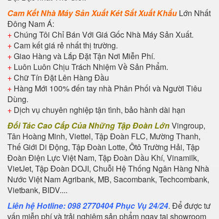
Cam Kết Nhà Máy Sản Xuất Két
Sắt Xuất Khẩu
Lớn Nhất
Đông Nam Á:
+
Chúng Tôi Chỉ Bán Với Giá Gốc Nhà Máy Sản Xuất.
+
Cam kết giá rẻ nhất thị trường.
+
Giao Hàng và Lắp Đặt Tận Nơi Miễn Phí.
+
Luôn Luôn Chịu Trách Nhiệm Về Sản Phẩm.
+
Chữ Tín Đặt Lên Hàng Đầu
+
Hàng Mới 100% đến tay nhà Phân Phối và Người Tiêu
Dùng.
+
Dịch vụ chuyên nghiệp tận tình, bảo hành dài hạn
Đối Tác Cao Cấp Của Những Tập Đoàn Lớn
Vingroup,
Tân Hoàng Minh, Viettel, Tập Đoàn FLC, Mường Thanh,
Thế Giới Di Động, Tập Đoàn Lotte, Ôtô Trường Hải, Tập
Đoàn Điện Lực Việt Nam, Tập Đoàn Dầu Khí, Vinamilk,
VietJet, Tập Đoàn DOJI, Chuỗi Hệ Thống Ngân Hàng Nhà
Nước Việt Nam Agribank, MB, Sacombank, Techcombank,
Vietbank, BIDV....
Liên hệ Hotline: 098 2770404 Phục Vụ 24/24
. Để được tư
vấn miễn phí và trải nghiệm sản phẩm ngay tại showroom