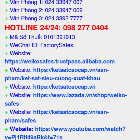
+
Văn Phòng 1: 024 33947 067
+
Văn Phòng 2: 024 33947 069
+
Văn Phòng 3: 024 3392 7777
HOTLINE 24/24: 098 277 0404
+
Mã Số Thuế: 0101391913
+
WeChat ID: FactorySafes
+
Website:
https://welkosafes.trustpass.alibaba.com
+
Website:
https://ketsatcaocap.vn/san-
pham/ket-sat-sieu-cuong-xuat-khau
+
Website:
https://ketsatcaocap.vn
+
Website:
https://www.lazada.vn/shop/welko-
safes
+
Website:
https://ketsatcaocap.vn/san-
pham/safes
+
Website:
https://www.youtube.com/watch?
v=Pj1RtI49aRk&t=71s