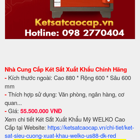
Nhà Cung Cấp Két Sắt Xuất Khẩu Chính Hãng
-
Kích thước ngoài: Cao 880 * Rộng 600 * Sâu 600
mm
-
Thích hợp sử dụng: Văn phòng, ngân hàng, cơ
quan...
-
Giá:
55.500.000 VNĐ
Xem chi tiết Két Sắt Xuất Khẩu Mỹ WELKO Cao
Cấp tại Website:
https://ketsatcaocap.vn/chi-tiet/ket-
sat-sieu-cuong-xuat-khau-welko-us88-dk-red