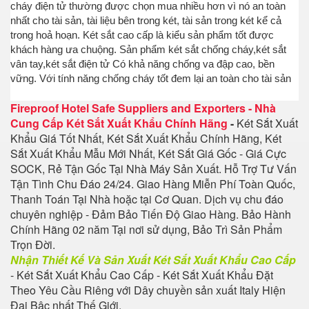
cháy điện tử thường được chọn mua nhiều hơn vì nó an toàn
nhất cho tài sản, tài liệu bên trong két, tài sản trong két kể cả
trong hoả hoạn. Két sắt cao cấp là kiểu sản phẩm tốt được
khách hàng ưa chuộng. Sản phẩm két sắt chống cháy,két sắt
vân tay,két sắt điện tử Có khả năng chống va đập cao, bền
vững. Với tính năng chống cháy tốt đem lại an toàn cho tài sản
Fireproof Hotel Safe Suppliers and Exporters
-
Nhà
Cung Cấp Két Sắt Xuất Khẩu Chính Hãng
-
Két Sắt Xuất
Khẩu Giá Tốt Nhất, Két Sắt Xuất Khẩu Chính Hãng, Két
Sắt Xuất Khẩu Mẫu Mới Nhất, Két Sắt Giá Gốc - Giá Cực
SOCK, Rẻ Tận Gốc Tại Nhà Máy Sản Xuất. Hỗ Trợ Tư Vấn
Tận Tình Chu Đáo 24/24. Giao Hàng Miễn Phí Toàn Quốc,
Thanh Toán Tại Nhà hoặc tại Cơ Quan. Dịch vụ chu đáo
chuyên nghiệp - Đảm Bảo Tiến Độ Giao Hàng. Bảo Hành
Chính Hãng 02 năm Tại nơi sử dụng, Bảo Trì Sản Phẩm
Trọn Đời.
Nhận Thiết Kế Và Sản Xuất Két Sắt Xuất Khẩu Cao Cấp
- Két Sắt Xuất Khẩu Cao Cấp - Két Sắt Xuất Khẩu Đặt
Theo Yêu Cầu Riêng với Dây chuyền sản xuất Italy Hiện
Đại Bậc nhất Thế Giới.