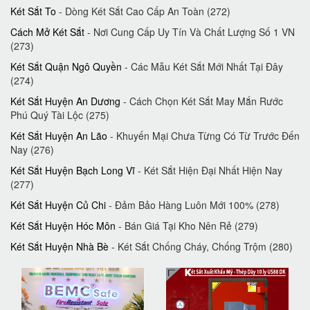
Két Sắt To
- Dòng Két Sắt Cao Cấp An Toàn (272)
Cách Mở Két Sắt
- Nơi Cung Cấp Uy Tín Và Chất Lượng Số 1 VN
(273)
Két Sắt Quận Ngô Quyền
- Các Mẫu Két Sắt Mới Nhất Tại Đây
(274)
Két Sắt Huyện An Dương
- Cách Chọn Két Sắt May Mắn Rước
Phú Quý Tài Lộc (275)
Két Sắt Huyện An Lão
- Khuyến Mại Chưa Từng Có Từ Trước Đến
Nay (276)
Két Sắt Huyện Bạch Long Vĩ
- Két Sắt Hiện Đại Nhất Hiện Nay
(277)
Két Sắt Huyện Củ Chi
- Đảm Bảo Hàng Luôn Mới ‎100%‎ (278)
Két Sắt Huyện Hóc Môn
- Bán Giá Tại Kho Nên Rẻ (279)
Két Sắt Huyện Nhà Bè
- Két Sắt Chống Cháy, Chống Trộm (280)