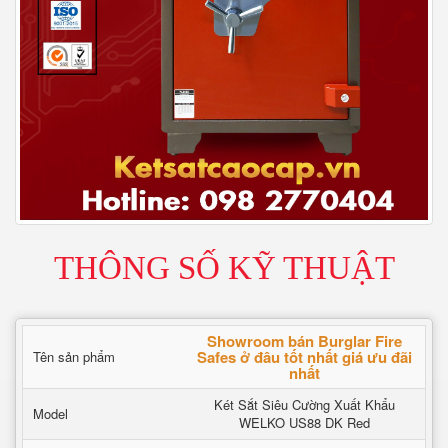
THÔNG SỐ KỸ THUẬT
Showroom bán Burglar Fire
Safes ở đâu tốt nhất giá ưu đãi
Tên sản phẩm
nhất
Két Sắt Siêu Cường Xuất Khẩu
Model
WELKO US88 DK Red