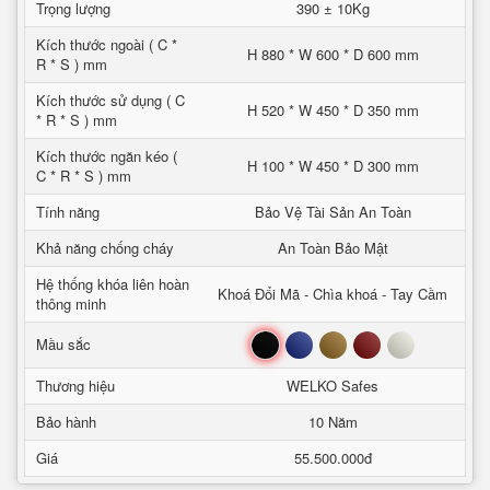
Trọng lượng
390 ± 10Kg
Kích thước ngoài ( C *
H 880 * W 600 * D 600 mm
R * S ) mm
Kích thước sử dụng ( C
H 520 * W 450 * D 350 mm
* R * S ) mm
Kích thước ngăn kéo (
H 100 * W 450 * D 300 mm
C * R * S ) mm
Tính năng
Bảo Vệ Tài Sản An Toàn
Khả năng chống cháy
An Toàn Bảo Mật
Hệ thống khóa liên hoàn
Khoá Đổi Mã - Chìa khoá - Tay Cầm
thông minh
Đen
Xanh
Nâu
Đỏ
Trắng
Mầu sắc
Thương hiệu
WELKO Safes
Bảo hành
10 Năm
Giá
55.500.000đ