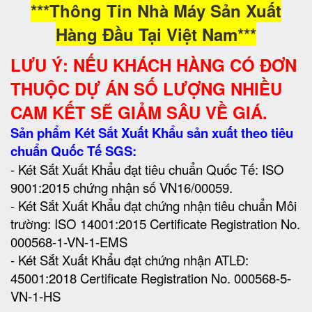
***Thông Tin Nhà Máy Sản Xuất
Hàng Đầu Tại Việt Nam***
LƯU Ý: NẾU KHÁCH HÀNG CÓ ĐƠN
THUỘC DỰ ÁN SỐ LƯỢNG NHIỀU
CAM KẾT SẼ GIẢM SÂU VỀ GIÁ.
Sản phẩm Két Sắt Xuất Khẩu sản xuất theo tiêu
chuẩn Quốc Tế SGS:
- Két Sắt Xuất Khẩu đạt tiêu chuẩn Quốc Tế: ISO
9001:2015 chứng nhận số VN16/00059.
- Két Sắt Xuất Khẩu đạt chứng nhận tiêu chuẩn Môi
trường: ISO 14001:2015 Certificate Registration No.
000568-1-VN-1-EMS
- Két Sắt Xuất Khẩu đạt chứng nhận ATLĐ:
45001:2018 Certificate Registration No. 000568-5-
VN-1-HS