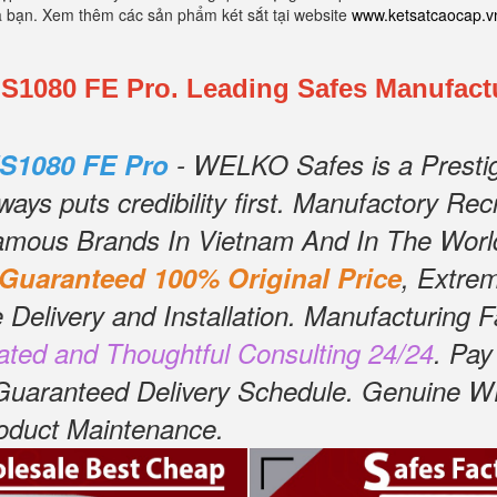
a bạn. Xem thêm các sản phẩm két sắt tại website
www.ketsatcaocap.v
080 FE Pro. Leading Safes Manufactur
S1080 FE Pro
- WELKO Safes is a Presti
ys puts credibility first.
Manufactory Recru
amous Brands In Vietnam And In The Worl
Guaranteed 100% Original Price
, Extre
 Delivery and Installation.
Manufacturing Fa
ated and Thoughtful Consulting 24/24
.
Pay
 Guaranteed Delivery Schedule.
Genuine WE
Product Maintenance
.