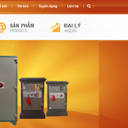
 két
Tin tức
Tuyển dụng
Liên hệ