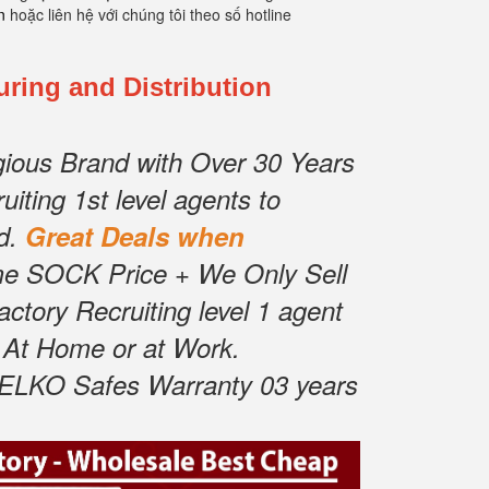
n
hoặc liên hệ với chúng tôi theo số hotline
ing and Distribution
gious Brand with Over 30 Years
iting 1st level agents to
d.
Great Deals when
me SOCK Price + We Only Sell
ctory Recruiting level 1 agent
 At Home or at Work.
LKO Safes Warranty 03 years