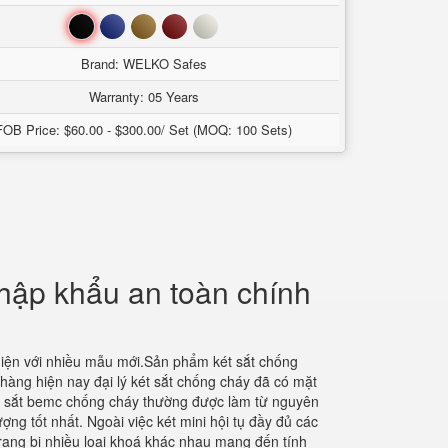
Đen
Xanh
Nâu
Đỏ
Trắng
Brand: WELKO Safes
Warranty: 05 Years
FOB Price: $60.00 - $300.00/ Set (MOQ: 100 Sets)
nhập khẩu an toàn chính
diện với nhiều mẫu mới.Sản phẩm két sắt chống
hàng hiện nay đại lý két sắt chống cháy đã có mặt
ét sắt bemc chống cháy thường được làm từ nguyên
ợng tốt nhất. Ngoài việc két mini hội tụ đầy đủ các
trang bị nhiều loại khoá khác nhau mang đến tính