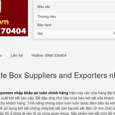
Mầu sắc
Thương hiệu
Bảo hành
Giá
eo
Liên hệ
Hotline: 0986 330404
Safe Box Suppliers and Exporters 
Exporters nhập khẩu an toàn chính hãng
hiện nay các cửa hàng đại 
xuất két sắt cao cấp. Để đáp ứng nhu cầu mua bán két sắt của khách 
t cho khách hàng. Tính năng chống trộm luôn luôn được đảm bảo do k
ể sử dụng két sắt chống cháy,két sắt vân tay,két sắt điện tử cho chất lư
p thì ổ khóa là yếu tố vô cùng quan trọng. Sản phẩm két sắt mini tốt 