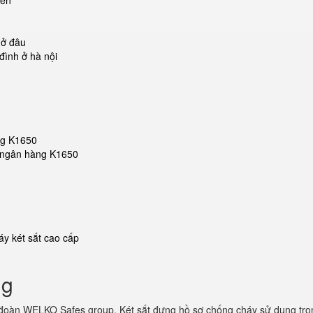
iền
u
 ở đâu
đình ở hà nội
ng K1650
ắt ngân hàng K1650
y két sắt cao cấp
ng
 đoàn WELKO Safes group. Két sắt đựng hồ sơ chống cháy sử dụng tron