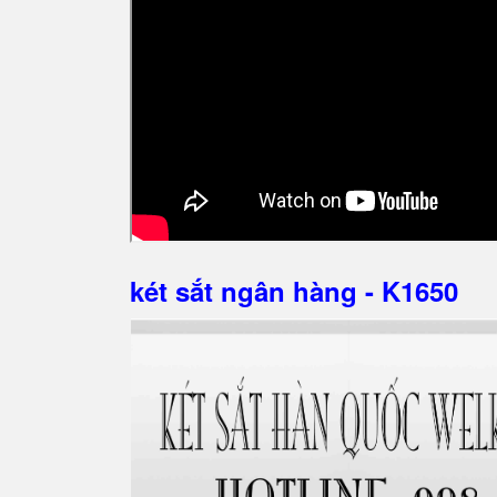
két sắt ngân hàng - K1650