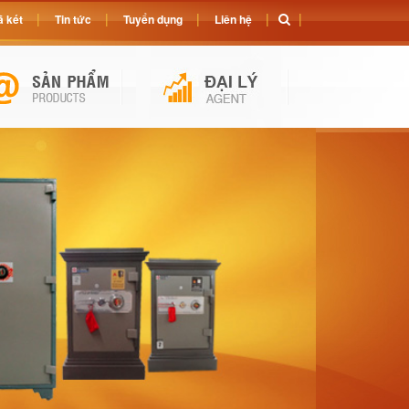
 két
Tin tức
Tuyển dụng
Liên hệ