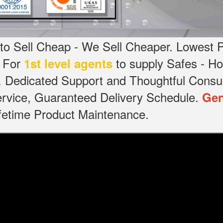
o Sell Cheap - We Sell Cheaper.
Lowest P
g For
to supply Safes - 
1st level agents
.
Dedicated
Support and Thoughtful Consul
service, Guaranteed Delivery Schedule.
Gen
Lifetime Product Maintenance.