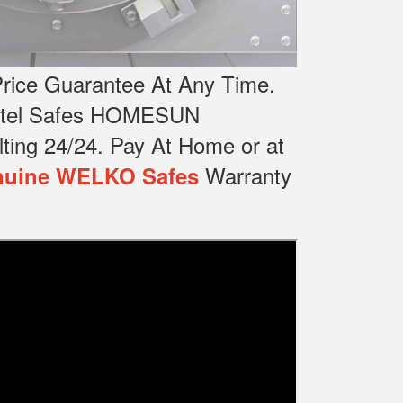
rice Guarantee At Any Time.
Hotel Safes HOMESUN
ting 24/24.
Pay At Home or at
Warranty
uine WELKO Safes