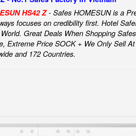
OMESUN HS42 Z
- Safes HOMESUN is a Pre
ys focuses on credibility first.
Hotel Sa
 World.
Great Deals When Shopping Safe
e, Extreme Price SOCK + We Only Sell At F
nwide and 172 Countries.