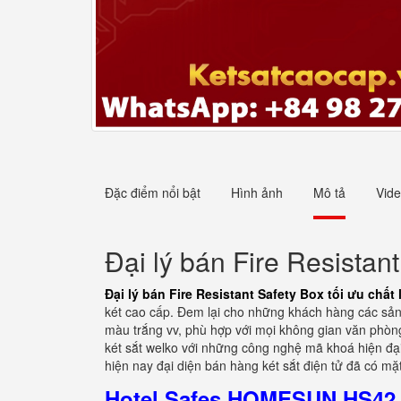
Đặc điểm nổi bật
Hình ảnh
Mô tả
Vid
Đại lý bán Fire Resistan
Đại lý bán Fire Resistant Safety Box tối ưu chấ
két cao cấp. Đem lại cho những khách hàng các sản ph
màu trắng vv, phù hợp với mọi không gian văn phòn
két sắt welko với những công nghệ mã khoá hiện đạ
hiện nay đại diện bán hàng két sắt điện tử đã có mặt
Hotel Safes HOMESUN HS42 Z