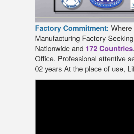
Where t
Factory Commitment:
Manufacturing Factory Seekin
Nationwide and
172 Countries
Office.
Professional attentive 
02 years At the place of use, 