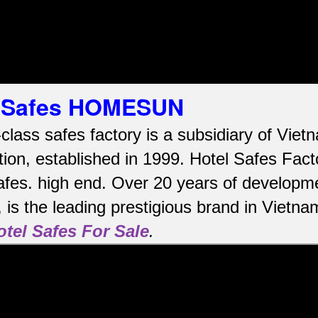
el Safes HOMESUN
-class safes factory is a subsidiary of Vi
ion, established in 1999. Hotel Safes Fac
afes.
high end.
Over 20 years of developme
is the leading prestigious brand in Vietna
otel Safes For Sale
.