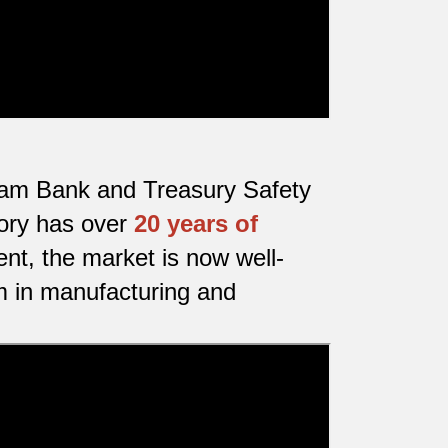
etnam Bank and Treasury Safety
tory has over
20 years of
nt, the market is now well-
m in manufacturing and