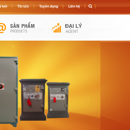
 két
Tin tức
Tuyển dụng
Liên hệ