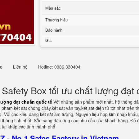
Mầu sắc
Thương hiệu
Bảo hành
Giá
eo
Liên hệ
Hotline: 0986 330404
t Safety Box tối ưu chất lượng đạt
t lượng đạt chuẩn quốc tế
Với những sản phẩm mới nhất. hệ thống dây
ẩm két sắt chống cháy,két sắt vân tay,két sắt điện tử tốt nhất trên thị
g. Với các kiểu dáng két sắt âm tường. Nguyên liệu hợp kim nhập khẩ
i thông tinh nhất. Sẵn sàng đáp ứng các nhu cầu của khách hàng. Để
 tại khắp các tỉnh thành phố
 - No.1 Safes Factory in Vietnam