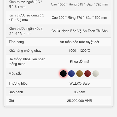
Kích thước ngoài ( C *
Cao 1500 * Rộng 515 * Sâu * 720 mm
R * S ) mm
Kích thước sử dụng ( C
Cao 300 * Rộng 370 * Sâu * 520 mm
* R * S ) mm
Kích thước ngăn kéo (
Có 04 Ngăn Bảo Vệ An Toàn Tài Sản
C * R * S ) mm
Tính năng
An toàn bảo mật tuyệt đối
Khả năng chống cháy
1000 - 1200°C
Hệ thống khóa liên hoàn
Khoá đổi mã
thông minh
Đen
Xanh
Nâu
Đỏ
Trắng
Mầu sắc
Thương hiệu
WELKO Safe
Bảo hành
05 năm
Giá
25,000,000 VNĐ