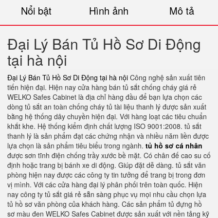
Nổi bật
Hình ảnh
Mô tả
Đại Lý Bán Tủ Hồ Sơ Di Động
tại hà nội
Đại Lý Bán Tủ Hồ Sơ Di Động tại hà nội
Công nghệ sản xuất tiên
tiến hiện đại. Hiện nay cửa hàng bán tủ sắt chống cháy giá rẻ
WELKO Safes Cabinet là địa chỉ hàng đầu để bạn lựa chọn các
dòng tủ sắt an toàn chống cháy tủ tài liệu thanh lý được sản xuất
bằng hệ thống dây chuyền hiện đại. Với hàng loạt các tiêu chuẩn
khắt khe. Hệ thống kiểm định chất lượng ISO 9001:2008. tủ sắt
thanh lý là sản phẩm đạt các chứng nhận và nhiều năm liền được
lựa chọn là sản phẩm tiêu biểu trong ngành.
tủ hồ sơ cá nhân
được sơn tĩnh điện chống trầy xước bề mặt. Có chân đế cao su cố
định hoặc trang bị bánh xe di động. Giúp đặt dễ dàng. tủ sắt văn
phòng hiện nay được các công ty tin tưởng để trang bị trong đơn
vị mình. Với các cửa hàng đại lý phân phối trên toàn quốc. Hiện
nay công ty tủ sắt giá rẻ sẵn sàng phục vụ mọi nhu cầu chọn lựa
tủ hồ sơ văn phòng của khách hàng. Các sản phẩm tủ đựng hồ
sơ màu đen WELKO Safes Cabinet được sản xuất với nền tảng kỹ