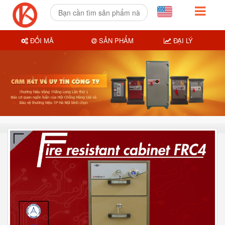
ĐỔI MÃ
SẢN PHẨM
ĐẠI LÝ