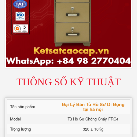
THÔNG SỐ KỸ THUẬT
Đại Lý Bán Tủ Hồ Sơ Di Động
Tên sản phẩm
tại hà nội
Model
Tủ Hồ Sơ Chống Cháy FRC4
Trọng lượng
320 ± 10Kg