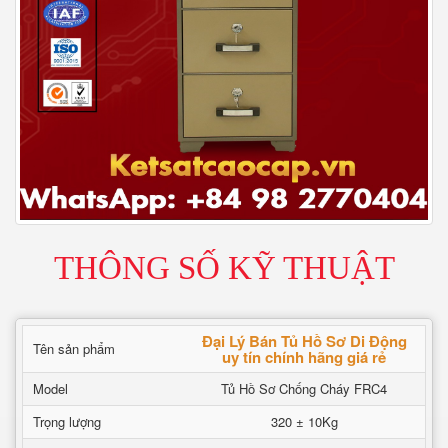
THÔNG SỐ KỸ THUẬT
Đại Lý Bán Tủ Hồ Sơ Di Động
Tên sản phẩm
uy tín chính hãng giá rẻ
Model
Tủ Hồ Sơ Chống Cháy FRC4
Trọng lượng
320 ± 10Kg