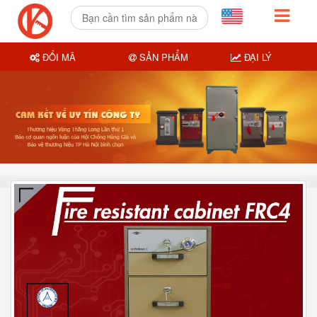
ĐỔI MÃ
SẢN PHẨM
ĐẠI LÝ