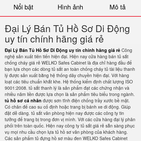
Nổi bật
Hình ảnh
Mô tả
Đại Lý Bán Tủ Hồ Sơ Di Động
uy tín chính hãng giá rẻ
Đại Lý Bán Tủ Hồ Sơ Di Động uy tín chính hãng giá rẻ
Công
nghệ sản xuất tiên tiến hiện đại. Hiện nay cửa hàng bán tủ sắt
chống cháy giá rẻ WELKO Safes Cabinet là địa chỉ hàng đầu để
bạn lựa chọn các dòng tủ sắt an toàn chống cháy tủ tài liệu thanh
lý được sản xuất bằng hệ thống dây chuyền hiện đại. Với hàng
loạt các tiêu chuẩn khắt khe. Hệ thống kiểm định chất lượng ISO
9001:2008. tủ sắt thanh lý là sản phẩm đạt các chứng nhận và
nhiều năm liền được lựa chọn là sản phẩm tiêu biểu trong ngành.
tủ hồ sơ cá nhân
được sơn tĩnh điện chống trầy xước bề mặt.
Có chân đế cao su cố định hoặc trang bị bánh xe di động. Giúp
đặt dễ dàng. tủ sắt văn phòng hiện nay được các công ty tin
tưởng để trang bị trong đơn vị mình. Với các cửa hàng đại lý phân
phối trên toàn quốc. Hiện nay công ty tủ sắt giá rẻ sẵn sàng phục
vụ mọi nhu cầu chọn lựa tủ hồ sơ văn phòng của khách hàng.
Các sản phẩm tủ đựng hồ sơ màu đen WELKO Safes Cabinet