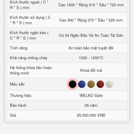
Kích thước ngoài ( C *
Cao 1500 * Rộng 515 * Sâu * 720 mm
R * S ) mm
Kích thước sử dụng ( C
Cao 300 * Rộng 370 * Sâu * 520 mm
* R * S ) mm
Kích thước ngăn kéo (
Có 04 Ngăn Bảo Vệ An Toàn Tài Sản
C * R * S ) mm
Tính năng
An toàn bảo mật tuyệt đối
Khả năng chống cháy
1000 - 1200°C
Hệ thống khóa liên hoàn
Khoá đổi mã
thông minh
Đen
Xanh
Nâu
Đỏ
Trắng
Mầu sắc
Thương hiệu
WELKO Safe
Bảo hành
05 năm
Giá
25,000,000 VNĐ