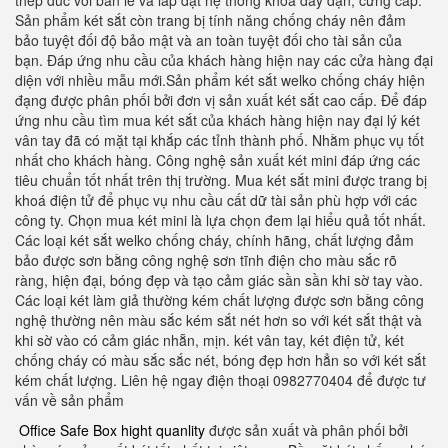
thép đúc với bản lề và lắp đặt hệ thống khóa dày dặn, cứng cáp.
Sản phẩm két sắt còn trang bị tính năng chống cháy nên đảm
bảo tuyệt đối độ bảo mật và an toàn tuyệt đối cho tài sản của
bạn. Đáp ứng nhu cầu của khách hàng hiện nay các cửa hàng đại
diện với nhiều mẫu mới.Sản phẩm két sắt welko chống cháy hiện
đạng được phân phối bởi đơn vị sản xuất két sắt cao cấp. Để đáp
ứng nhu cầu tìm mua két sắt của khách hàng hiện nay đại lý két
vân tay đã có mặt tại khắp các tỉnh thành phố. Nhằm phục vụ tốt
nhất cho khách hàng. Công nghệ sản xuất két mini đáp ứng các
tiêu chuẩn tốt nhất trên thị trường. Mua két sắt mini được trang bị
khoá điện tử để phục vụ nhu cầu cất dữ tài sản phù hợp với các
công ty. Chọn mua két mini là lựa chọn đem lại hiểu quả tốt nhất.
Các loại két sắt welko chống cháy, chính hãng, chất lượng đảm
bảo được sơn bằng công nghệ sơn tĩnh điện cho màu sắc rõ
ràng, hiện đại, bóng đẹp và tạo cảm giác sần sần khi sờ tay vào.
Các loại két làm giả thường kém chất lượng được sơn bằng công
nghệ thường nên màu sắc kém sắt nét hơn so với két sắt thật và
khi sờ vào có cảm giác nhẵn, mịn. két vân tay, két điện tử, két
chống cháy có màu sắc sắc nét, bóng đẹp hơn hẳn so với két sắt
kém chất lượng. Liên hệ ngay điện thoại 0982770404 để được tư
vấn về sản phẩm
Office Safe Box hight quanlity
được sản xuất và phân phối bởi