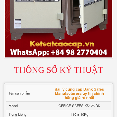
THÔNG SỐ KỸ THUẬT
đại lý cung cấp Bank Safes
Manufacturers uy tín chính
Tên sản phẩm
hãng giá rẻ nhất
Model
OFFICE SAFES KS125 DK
Trọng lượng
110 ± 10Kg