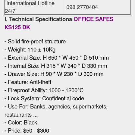
International Hotline
098 2770404
24/7
I. Technical Specificationa
OFFICE SAFES
KS125 DK
-
Solid fire-proof structure
-
Weight: 110 ± 10Kg
-
External Size
:
H 650 * W 450 * D 510 mm
-
Internal Size: H 315 * W 340 * D 330 mm
-
Drawer Size: H 90 * W 230 * D 300 mm
-
Feature: Anti-theft
-
Fireproof Ability: 1000 - 1200°C
-
Lock System: Confidential code
-
Use For: Banks, agencies, supermarkets,
restaurants ...
-
Color: Black
-
Price: $50 - $300