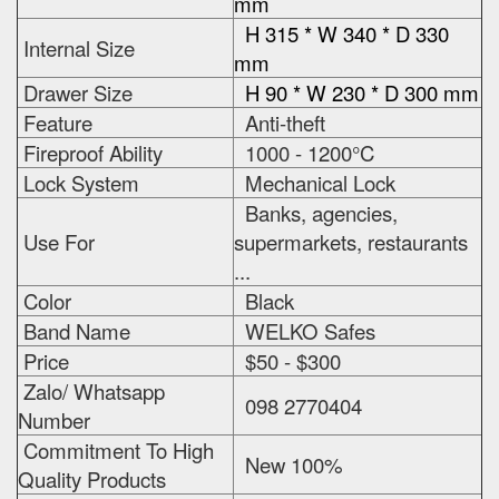
mm
H 315 * W 340 * D 330
Internal Size
mm
Drawer Size
H 90 * W 230 * D 300 mm
Feature
Anti-theft
Fireproof Ability
1000 - 1200°C
Lock System
Mechanical Lock
Banks, agencies,
Use For
supermarkets, restaurants
...
Color
Black
Band Name
WELKO Safes
Price
$50 - $300
Zalo/ Whatsapp
098 2770404
Number
Commitment To High
New 100%
Quality Products