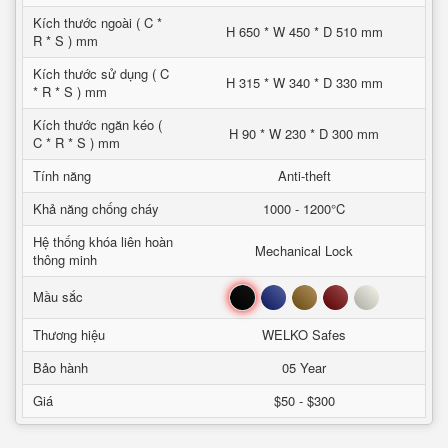
Kích thước ngoài ( C *
H 650 * W 450 * D 510 mm
R * S ) mm
Kích thước sử dụng ( C
H 315 * W 340 * D 330 mm
* R * S ) mm
Kích thước ngăn kéo (
H 90 * W 230 * D 300 mm
C * R * S ) mm
Tính năng
Anti-theft
Khả năng chống cháy
1000 - 1200°C
Hệ thống khóa liên hoàn
Mechanical Lock
thông minh
Đen
Xanh
Nâu
Đỏ
Trắng
Mầu sắc
Thương hiệu
WELKO Safes
Bảo hành
05 Year
Giá
$50 - $300