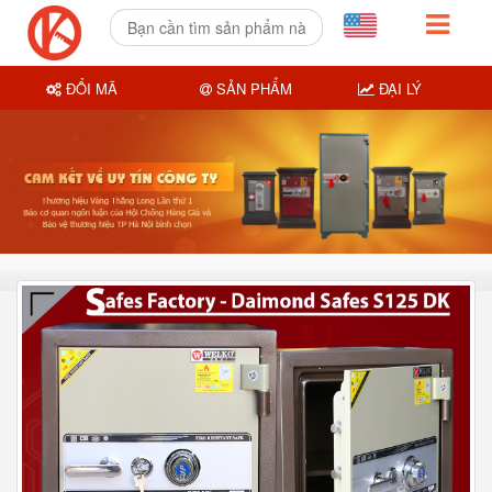
ĐỔI MÃ
SẢN PHẨM
ĐẠI LÝ