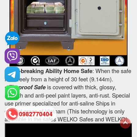
•
Anti-breaking Ability Home Safe
: When the safe
falls freely from a height of 30 feet (9.144m).
•
Fireproof Safe
is covered with thick, glossy,
smooth and anti-peel paint layers, anti-rust. Special
use primer specialized for anti-saline Ships in
coastal areas of Vietnam (This technology is only
0982770404
available in the safes WELKO Safes and WELKO).
back