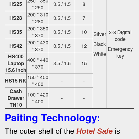
250 * 350
HS25
3.5 / 1.5
8
* 250
200 * 310
HS28
3.5 / 1.5
7
* 280
200 * 350
HS35
3.5 / 1.5
10
3-8 Digital
Silver
* 370
code
200 * 430
Black
HS42
3.5 / 1.5
12
Emergency
* 370
White
key
HS400
400 * 440
Laptop
3.5 / 1.5
15
* 370
15.6 inch
150 * 400
HS15 NK
-
-
* 400
Cash
100 * 420
Drawer
-
-
* 400
TN10
Paiting Technology:
The outer shell of the
Hotel Safe
is