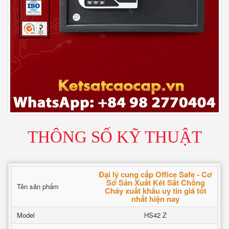
THÔNG SỐ KỸ THUẬT
Đại lý cung cấp Office Safe - Cơ
Sở Sản Xuất Két Sắt Chống
Tên sản phẩm
Cháy xuất khẩu uy tín giá tốt
nhất hiện nay
Model
HS42 Z