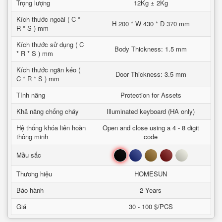
Trọng lượng
12Kg ± 2Kg
Kích thước ngoài ( C *
H 200 * W 430 * D 370 mm
R * S ) mm
Kích thước sử dụng ( C
Body Thickness: 1.5 mm
* R * S ) mm
Kích thước ngăn kéo (
Door Thickness: 3.5 mm
C * R * S ) mm
Tính năng
Protection for Assets
Khả năng chống cháy
Illuminated keyboard (HA only)
Hệ thống khóa liên hoàn
Open and close using a 4 - 8 digit
thông minh
code
Đen
Xanh
Nâu
Đỏ
Trắng
Mầu sắc
Thương hiệu
HOMESUN
Bảo hành
2 Years
Giá
30 - 100 $/PCS