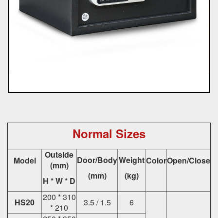
Normal Sizes
Outside
Door/Body
Weight
Model
Color
Open/Close
(mm)
(mm)
(kg)
H * W * D
200 * 310
HS20
3.5 / 1.5
6
* 210