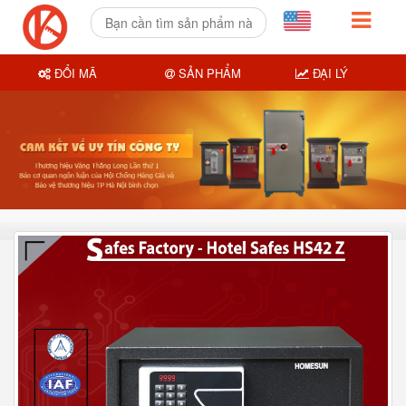
ĐỔI MÃ
SẢN PHẨM
ĐẠI LÝ