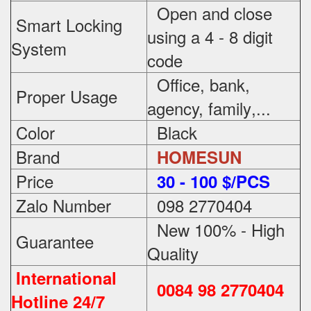
Open and close
Smart Locking
using a 4 - 8 digit
System
code
Office, bank,
Proper Usage
agency, family
,...
Color
Black
Brand
HOMESUN
Price
3
0 - 100 $/PCS
Zalo Number
098 2770404
New 100% - High
Guarantee
Quality
International
0084 98 2770404
Hotline 24/7