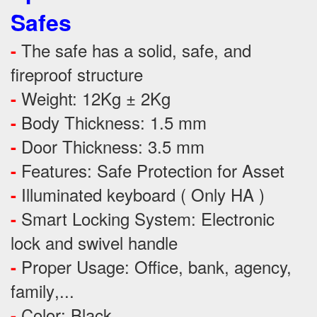
Safes
The safe has a solid, safe, and
-
fireproof structure
Weight: 12Kg ± 2Kg
-
Body Thickness: 1.5 mm
-
Door Thickness: 3.5 mm
-
Features:
Safe Protection
for
Asset
-
Illuminated keyboard ( Only HA )
-
Smart Locking System: Electronic
-
lock and swivel handle
Proper Usage:
Office, bank, agency,
-
family
,...
Color: Black
-