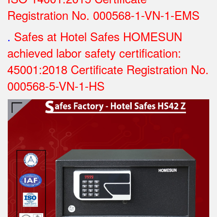
Registration No.
000568-1-VN-1-EMS
.
Safes at Hotel Safes HOMESUN
achieved labor safety certification:
45001:2018 Certificate Registration No.
000568-5-VN-1-HS