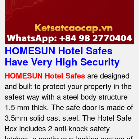
HOMESUN Hotel Safes
Have Very High Security
are designed
HOMESUN Hotel Safes
and built to protect your property in the
safest way w
ith a steel body structure
1.5 mm thick.
The safe door is made of
3.5mm solid cast steel.
The Hotel Safe
Box includes 2 anti-knock safety
latches, a continuous locking system of