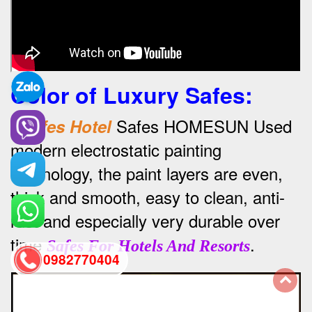
Color of Luxury Safes
:
•
Safes HOMESUN Used
Safes Hotel
modern electrostatic painting
technology, the paint layers are even,
thick and smooth, easy to clean, anti-
rust and especially very durable over
time
.
Safes For Hotels And Resorts
0982770404
back