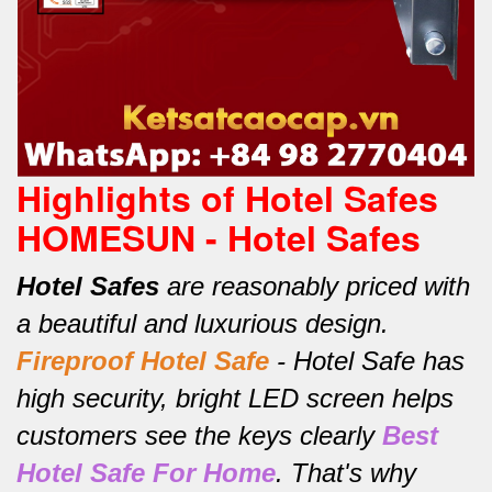
Highlights of Hotel Safes
HOMESUN - Hotel Safes
Hotel Safes
are reasonably priced with
a beautiful and luxurious design.
Fireproof Hotel Safe
-
Hotel Safe has
high security, bright LED screen helps
customers see the keys clearly
Best
Hotel Safe For Home
.
That's why