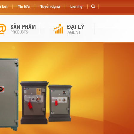
 két
Tin tức
Tuyển dụng
Liên hệ