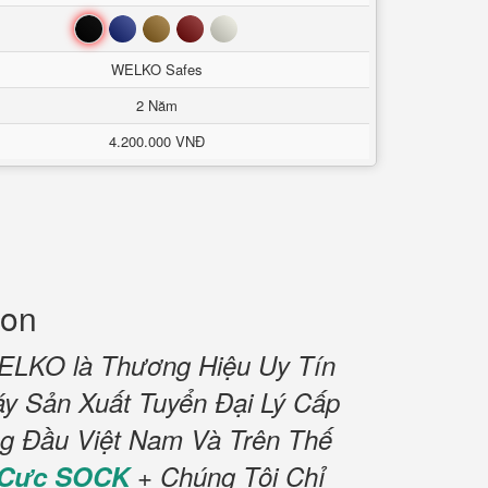
Đen
Xanh
Nâu
Đỏ
Trắng
WELKO Safes
2 Năm
4.200.000 VNĐ
ion
ELKO là Thương Hiệu Uy Tín
y Sản Xuất Tuyển Đại Lý Cấp
ng Đầu Việt Nam Và Trên Thế
 Cực SOCK
+ Chúng Tôi Chỉ