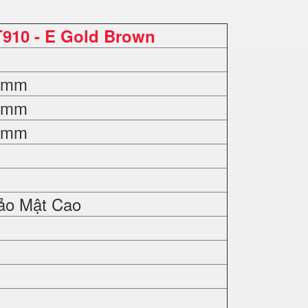
T910 - E Gold Brown
0 mm
0 mm
0 mm
ảo Mật Cao