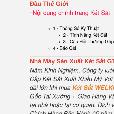
Đầu Thế Giới
Nội dung chính trang Két Sắt
1 - Thông Số Kỹ Thuật
2 - Tính Năng Két Sắt
3 - Câu Hỏi Thường Gặp
4 - Báo Giá
Nhà Máy Sản Xuất Két Sắt G
Năm Kinh Nghiệm.
Công ty luô
Cấp Két Sắt Xuất Khẩu Mỹ Với
đãi lớn khi mua
Két Sắt WELK
Gốc Tại Xưởng + Giao Hàng Và
tại nhà hoặc tại cơ quan.
Dịch 
Chính Hãng Bảo Hành 05 năm Tậ