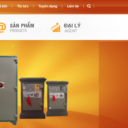
 két
Tin tức
Tuyển dụng
Liên hệ