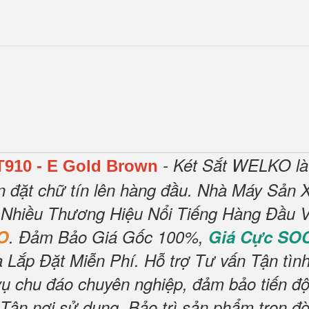
- Két Sắt WELKO là
T910 - E Gold Brown
n đặt chữ tín lên hàng đầu.
Nhà Máy Sản X
 Nhiều Thương Hiệu Nổi Tiếng Hàng Đầu V
O
.
Đảm Bảo Giá Gốc 100%,
Giá Cực SO
 Lắp Đặt Miễn Phí
.
Hỗ trợ Tư vấn Tận tìn
vụ chu đáo chuyên nghiệp, đảm bảo tiến độ
n nơi sử dụng, Bảo trì sản phẩm trọn đờ