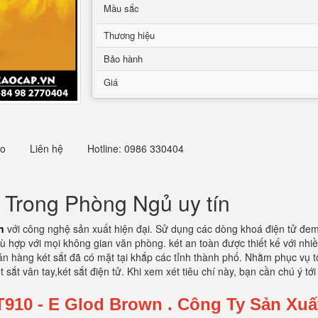
Mầu sắc
Thương hiệu
Bảo hành
Giá
eo
Liên hệ
Hotline: 0986 330404
c Trong Phòng Ngủ uy tín
n
với công nghệ sản xuất hiện đại. Sử dụng các dòng khoá điện tử đem 
phù hợp với mọi không gian văn phòng. két an toàn được thiết kế với n
án hàng két sắt đã có mặt tại khắp các tỉnh thành phố. Nhằm phục vụ t
 sắt vân tay,két sắt điện tử. Khi xem xét tiêu chí này, bạn cần chú ý tới
T910 - E Glod Brown
.
Công Ty Sản Xuấ