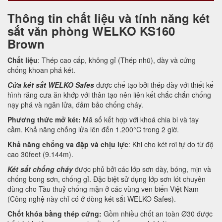
Thông tin chất liệu và tính năng két
sắt văn phòng WELKO KS160
Brown
Chất liệu
: Thép cao cấp, không gỉ (Thép nhũ), dày và cứng
chống khoan phá két.
Cửa két sắt WELKO Safes
được chế tạo bởi thép dày với thiết kế
hình răng cưa ăn khớp với thân tạo nên liên kết chắc chắn chống
nạy phá và ngăn lửa, đảm bảo chống cháy.
Phương thức mở két:
Mã số kết hợp với khoá chia bi và tay
cầm. Khả năng chống lửa lên đến 1.200°C trong 2 giờ.
Khả năng chống va đập và chịu lực
: Khi cho két rơi tự do từ độ
cao 30feet (9.144m).
Két sắt chống cháy
được phủ bởi các lớp sơn dày, bóng, mịn và
chống bong sơn, chống gỉ. Đặc biệt sử dụng lớp sơn lót chuyên
dùng cho Tàu thuỷ chống mặn ở các vùng ven biển Việt Nam
(Công nghệ này chỉ có ở dòng két sắt WELKO Safes).
Chốt khóa bằng thép cứng:
Gồm nhiều chốt an toàn Ø30 được