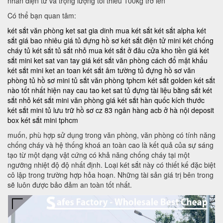
nhân điện tử và trọng lượng tối thiểu 100kg trở lên
Có thể bạn quan tâm:
két sắt văn phòng
ket sat gia dinh
mua két sắt
két sắt alpha
két
sắt giá bao nhiêu
giá tủ đựng hồ sơ
két sắt điện tử mini
két chống
cháy
tủ két sắt
tủ sắt nhỏ
mua két sắt ở đâu
cửa kho tiền
giá két
sắt mini
ket sat van tay
giá két sắt văn phòng
cách đổ mật khẩu
két sắt mini
ket an toan
két sắt âm tường
tủ đựng hồ sơ văn
phòng
tủ hồ sơ mini
tủ sắt văn phòng tphcm
két sắt golden
két sắt
nào tốt nhất hiện nay
cau tao ket sat
tủ đựng tài liệu bằng sắt
két
sắt nhỏ
két sắt mini văn phòng
giá két sắt hàn quốc
kích thước
két sắt mini
tủ lưu trữ hồ sơ
cz 83
ngân hàng acb ở hà nội
deposit
box
két sắt mini tphcm
muốn, phù hợp sử dụng trong văn phòng, văn phòng có tính năng
chống cháy và hệ thống khoá an toàn cao là kết quả của sự sáng
tạo từ một dạng vật cứng có khả năng chống cháy tại một
ngưỡng nhiệt độ độ nhất định. Loại két sắt này có thiết kế đặc biệt
cô lập trong trường hợp hỏa hoạn. Những tài sản giá trị bên trong
sẽ luôn được bảo đảm an toàn tốt nhất.