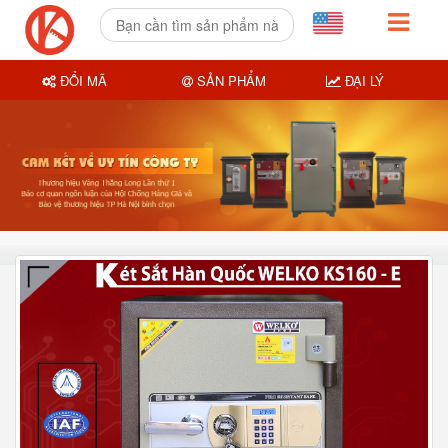
ĐỔI MÃ
SẢN PHẨM
ĐẠI LÝ