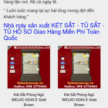
hàng tận nơi. Kể cả ngày lễ.
"
Luôn luôn mang lại sự hài lòng mong đợi đến
khách hàng
"
Nhà máy sản xuất KÉT SẮT - TỦ SẮT -
TỦ HỒ SƠ Giao Hàng Miễn Phí Toàn
Quốc
Két Sắt Phòng Ngủ
Két Sắt Phòng Ngủ
WELKO KD45 E Gold
WELKO KD54 E Gold
Brown
Brown