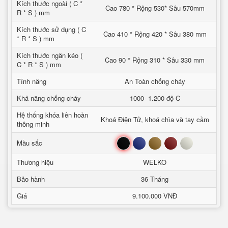
Kích thước ngoài ( C *
Cao 780 * Rộng 530* Sâu 570mm
R * S ) mm
Kích thước sử dụng ( C
Cao 410 * Rộng 420 * Sâu 380 mm
* R * S ) mm
Kích thước ngăn kéo (
Cao 90 * Rộng 310 * Sâu 330 mm
C * R * S ) mm
Tính năng
An Toàn chống cháy
Khả năng chống cháy
1000- 1.200 độ C
Hệ thống khóa liên hoàn
Khoá Điện Tử, khoá chìa và tay cầm
thông minh
Đen
Xanh
Nâu
Đỏ
Trắng
Mầu sắc
Thương hiệu
WELKO
Bảo hành
36 Tháng
Giá
9.100.000 VNĐ