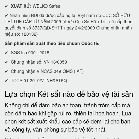
✔
XUẤT XỨ
: WELKO Safes
✔ Nhãn hiệu BDI đã được bảo hộ tại Việt nam do CỤC SỞ HỮU
TRÍ TUỆ CẤP TỪ NĂM 2009 (được Cục Sở Hữu Trí Tuệ cấp theo
quyết định số 3737/QĐ-SHTT ngày 24/2/2009 Chứng nhận nhãn
hiệu số: 120132)
Sản phẩm sản xuất theo tiêu chuẩn Quốc tế:
✔ SGS Iso 9001:2015
✔ Chứng nhận số: VN 16/0059
✔ Chứng nhận VINCAS 049-QMS (IAF)
✔ TCCS 01:2010/VTNH&ATKQ
Lựa chọn Két sắt nào để bảo vệ tài sản
Không chi để đảm bảo an toàn, tránh trộm cắp mà
còn đảm bảo khi gặp rủi ro, thiên tai họa hoạn. Lựa
chọn két sắt xuất khẩu cao cấp sẽ đem lại cho bạn
và công ty, văn phòng sự bảo vệ tốt nhất.