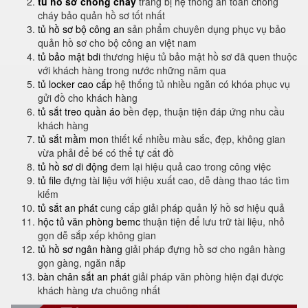
tủ hồ sơ chống cháy
trang bị hệ thống an toàn chống
cháy bảo quản hồ sơ tốt nhất
tủ hồ sơ bộ công an
sản phẩm chuyên dụng phục vụ bảo
quản hồ sơ cho bộ công an việt nam
tủ bảo mật bdi
thương hiệu tủ bảo mật hồ sơ đã quen thuộc
với khách hàng trong nước những năm qua
tủ locker cao cấp
hệ thống tủ nhiều ngăn có khóa phục vụ
gửi đồ cho khách hàng
tủ sắt treo quần áo
bền đẹp, thuận tiện đáp ứng nhu cầu
khách hàng
tủ sắt mầm mon
thiết kế nhiều màu sắc, đẹp, không gian
vừa phải để bé có thể tự cất đồ
tủ hồ sơ di động
đem lại hiệu quả cao trong công việc
tủ file
đựng tài liệu với hiệu xuất cao, dễ dàng thao tác tìm
kiếm
tủ sắt an phát
cung cấp giải pháp quản lý hồ sơ hiệu quả
hộc tủ văn phòng bemc
thuận tiện để lưu trữ tài liệu, nhỏ
gọn dễ sắp xếp không gian
tủ hồ sơ ngân hàng
giải pháp đựng hồ sơ cho ngân hàng
gọn gàng, ngăn nắp
bàn chân sắt an phát
giải pháp văn phòng hiện đại được
khách hàng ưa chuông nhất