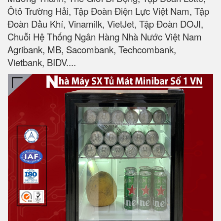
Ôtô Trường Hải, Tập Đoàn Điện Lực Việt Nam, Tập
Đoàn Dầu Khí, Vinamilk, VietJet, Tập Đoàn DOJI,
Chuỗi Hệ Thống Ngân Hàng Nhà Nước Việt Nam
Agribank, MB, Sacombank, Techcombank,
Vietbank, BIDV....