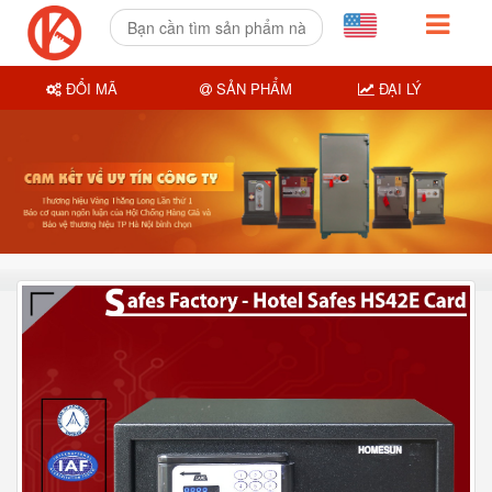
ĐỔI MÃ
SẢN PHẨM
ĐẠI LÝ