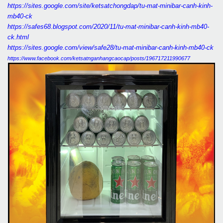
https://sites.google.com/site/ketsatchongdap/tu-mat-minibar-canh-kinh-
mb40-ck
https://safes68.blogspot.com/2020/11/tu-mat-minibar-canh-kinh-mb40-
ck.html
https://sites.google.com/view/safe28/tu-mat-minibar-canh-kinh-mb40-ck
https://www.facebook.com/ketsatnganhangcaocap/posts/196717211990677