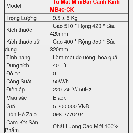
Tủ Mát MiniBar Cánh Kính
Model
MB40-CK
Trọng Lượng
9.5 ± 5 Kg
Cao 510 * Rộng 420 * Sâu
Kích thước
420mm
Kích thước sử
Cao 400 * Rộng 350 * Sâu
dụng
320mm
Tính năng
Làm mát đồ uống, hoa quả...
Dung tích
40 Lít
Độ ồn
0
Công Suất
50W/h
Điện áp
220-240V/ 50Hz.
Màu sắc
Black
Giá
5.200.000 VNĐ
Liên Hệ Zalo
098 2770404
Cam Kết Sản
Chất Lượng Cao Mới 100%
Phẩm