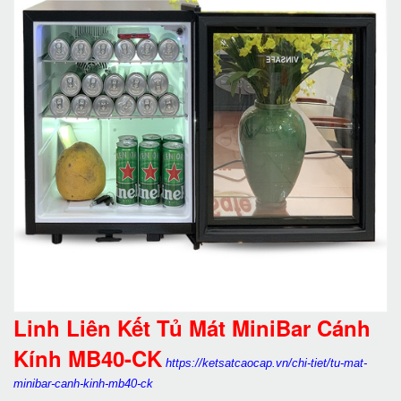
Linh Liên Kết Tủ Mát MiniBar Cánh
Kính MB40-CK
https://ketsatcaocap.vn/chi-tiet/tu-mat-
minibar-canh-kinh-mb40-ck