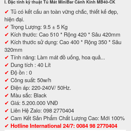
I. Đặc tính kỹ thuật Tủ Mát MiniBar Cánh Kính MB40-CK
✔
Tủ có kết cấu an toàn vững chắc, thiết kế đẹp,
hiện đại.
✔
Trọng Lượng: 9.5 ± 5 Kg
✔
Kích thước: Cao 510 * Rộng 420 * Sâu 420mm
✔
Kích thước sử dụng: Cao 400 * Rộng 350 * Sâu
320mm
✔
Tính năng: Làm mát đồ uống, hoa quả...
✔
Dung tích : 40 Lít
✔
Độ ồn : 0
✔
Công suất: 50w/h
✔
Điện áp: 220-240V/ 50Hz.
✔
Màu sắc: Black
✔
Giá: 5.200.000 VNĐ
✔
Liên Hệ Zalo: 098 2770404
✔
Cam Kết Sản Phẩm Chất Lượng Cao: Mới 100%
✔
Hotline International 24/7: 0084 98 2770404