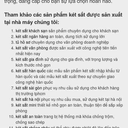
trọng, đẳng cấp cho bạn sự lựa chọn hoàn hảo.
Tham khảo các sản phẩm két sắt được sản xuất
tại nhà máy chúng tôi:
két sắt khách sạn
sản phẩm chuyên dụng cho khách sạn
két sắt ngân hàng
an toàn, dung tích sử dụng lớn
tủ hồ sơ
chuyên dụng cho văn phòng doanh nghiệp
két sắt văn phòng
được sản xuất với công nghệ tiên tiến
nhất hiện nay
két sắt gia đình
sử dụng cho gia đình, với trọng lượng và
kích thước nhỏ gọn
két sắt hàn quốc
các mẫu sản phẩm két sắt nhập khẩu từ
hàn quốc và các mẫu két sắt xuất theo sự chuyển giao
công nghệ hàn quốc
két sắt sài gòn
phục vụ nhu cầu sử dụng cho khách hàng
thị trường tphcm
két sắt hà nội
phục vụ nhu cầu mua, sử dụng két tại hà nội
két sắt mini
thiết kế nhỏ gọn an toàn, thuận tiện để sắp xếp
phòng
két sắt an toàn
trang bị hệ thống mã khóa chống trộm,
chống sao chép
két sắt chống cháy
có thể chịu được nhiệt độ lên đến trên