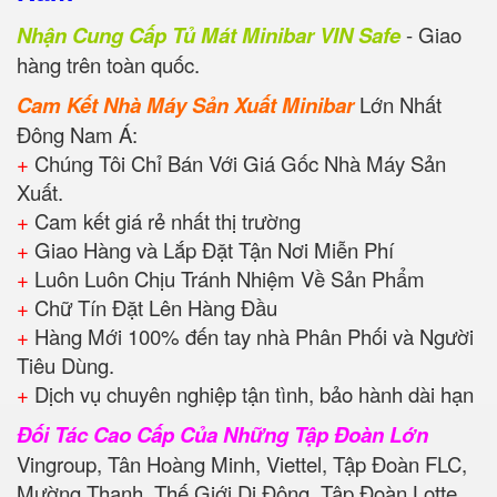
Nhận Cung Cấp Tủ Mát Minibar VIN Safe
- Giao
hàng trên toàn quốc.
Cam Kết Nhà Máy Sản Xuất Minibar
Lớn Nhất
Đông Nam Á:
+
Chúng Tôi Chỉ Bán Với Giá Gốc Nhà Máy Sản
Xuất.
+
Cam kết giá rẻ nhất thị trường
+
Giao Hàng và Lắp Đặt Tận Nơi Miễn Phí
+
Luôn Luôn Chịu Tránh Nhiệm Về Sản Phẩm
+
Chữ Tín Đặt Lên Hàng Đầu
+
Hàng Mới 100% đến tay nhà Phân Phối và Người
Tiêu Dùng.
+
Dịch vụ chuyên nghiệp tận tình, bảo hành dài hạn
Đối Tác Cao Cấp Của Những Tập Đoàn Lớn
Vingroup, Tân Hoàng Minh, Viettel, Tập Đoàn FLC,
Mường Thanh, Thế Giới Di Động, Tập Đoàn Lotte,