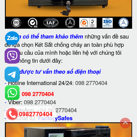
1.
Bạn có thể tham khảo thêm
những vấn đề sau
để lựa chọn Két Sắt chống cháy an toàn phù hợp
với nhu cầu của mình hoặc liên hệ với chúng tôi
theo thông tin dưới đây:
2. Để được tư vấn theo số điện thoại
-
Hotline International 24/24
: 098 2770404
-
Zalo:
098 2770404
-
Viber:
098 2770404
-
WhatsApp:
+84 98 2770404
0982770404
-
WeChat ID:
FactorySafes
back