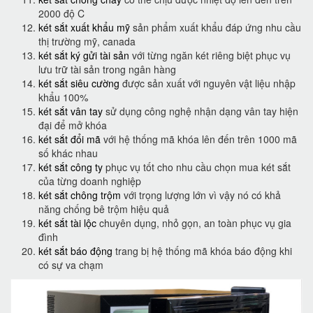
2000 độ C
két sắt xuất khẩu mỹ
sản phẩm xuất khẩu đáp ứng nhu cầu
thị trường mỹ, canada
két sắt ký gửi tài sản
với từng ngăn két riêng biệt phục vụ
lưu trữ tài sản trong ngân hàng
két sắt siêu cường
được sản xuất với nguyên vật liệu nhập
khẩu 100%
két sắt vân tay
sử dụng công nghệ nhận dạng vân tay hiện
đại để mở khóa
két sắt đổi mã
với hệ thống mã khóa lên đến trên 1000 mã
số khác nhau
két sắt công ty
phục vụ tốt cho nhu cầu chọn mua két sắt
của từng doanh nghiệp
két sắt chông trộm
với trọng lượng lớn vì vậy nó có khả
năng chống bê trộm hiệu quả
két sắt tài lộc
chuyên dụng, nhỏ gọn, an toàn phục vụ gia
đình
két sắt báo động
trang bị hệ thống mã khóa báo động khi
có sự va chạm