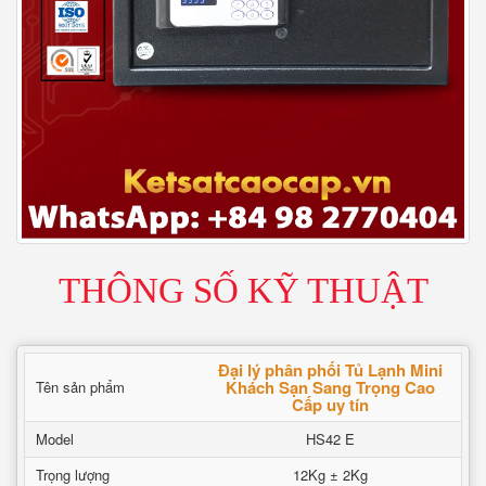
THÔNG SỐ KỸ THUẬT
Đại lý phân phối Tủ Lạnh Mini
Khách Sạn Sang Trọng Cao
Tên sản phẩm
Cấp uy tín
Model
HS42 E
Trọng lượng
12Kg ± 2Kg