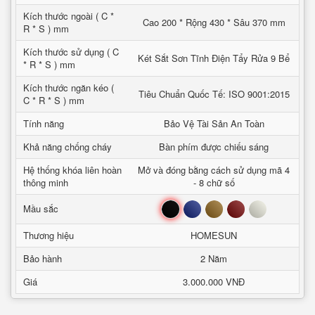
Kích thước ngoài ( C *
Cao 200 * Rộng 430 * Sâu 370 mm
R * S ) mm
Kích thước sử dụng ( C
Két Sắt Sơn Tĩnh Điện Tẩy Rửa 9 Bể
* R * S ) mm
Kích thước ngăn kéo (
Tiêu Chuẩn Quốc Tế: ISO 9001:2015
C * R * S ) mm
Tính năng
Bảo Vệ Tài Sản An Toàn
Khả năng chống cháy
Bàn phím được chiếu sáng
Hệ thống khóa liên hoàn
Mở và đóng bằng cách sử dụng mã 4
thông minh
- 8 chữ số
Đen
Xanh
Nâu
Đỏ
Trắng
Mầu sắc
Thương hiệu
HOMESUN
Bảo hành
2 Năm
Giá
3.000.000 VNĐ