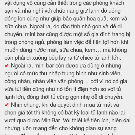
vật dụng vô cùng cần thiết trong các phòng khách
sạn và nhà nghỉ với chức năng giữ lạnh đồ uống
đóng lon cũng như giúp bảo quản hoa quả, kem và
sữa chua. Ngoài ra, do đặc tính nhỏ gọn và dễ di
chuyển, mini bar cũng được một số gia đình trang bị
trong phòng ngủ, phòng làm việc để tiện lợi hơn khi
muốn dùng nước mát, sữa chua, kem… mà không
cần phải đi xuống bếp lấy ra từ chiếc tủ lạnh lớn.
✔
Ngoài ra, mini bar còn được ưa dùng ở những
người có mức thu nhập trung bình như sinh viên,
công nhân, nhân viên văn phòng… bởi vì nó có giá
vừa túi tiền cũng như nó tốn ít điện hơn so với tủ
lạnh lớn, đồng thời tủ cũng gọn nhẹ dễ di chuyển.
✔
Nhìn chung, khi đã quyết định mua tủ mát và
chọn giá tốt thì không có bất kỳ loại tủ lạnh nào lại
vượt qua được MiniBar. Với thiết kế tiện ích, hiện đại
nhưng luôn mang đến cho không gian sự sang