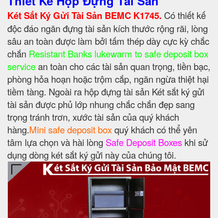
Thiết Kế Hộp Đựng Tài Sản
Két Sắt Ký Gửi Tài Sản BEMC K1745.
Có thiết kế
độc đáo ngăn đựng tài sản kích thước rộng rãi, lòng
sâu an toàn được làm bởi tấm thép dày cực kỳ chắc
chắn
Resistant Banks lukewarm to safe deposit box
service
an toàn cho các tài sản quan trọng, tiền bạc,
phòng hỏa hoạn hoặc trộm cắp, ngăn ngừa thiệt hại
tiềm tàng. Ngoài ra hộp đựng tài sản Két sắt ký gửi
tài sản được phủ lớp nhung chắc chắn đẹp sang
trọng tránh trơn, xước tài sản của quý khách
hàng.
Mini safe deposit box
quý khách có thể yên
tâm lựa chọn và hài lòng
Safe Deposit Boxes
khi sử
dụng dòng két sắt ký gửi này của chúng tôi.