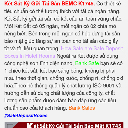
Két Sắt Ký Gửi Tài Sản BEMC K1745.
Có thiết kế
tiêu chuẩn có thể tương thích với tất cả ngân hàng.
Két Sắt ký gửi tài sản có kết cấu an toàn vững chắc.
Mỗi Két Sắt có 05 ngăn, mỗi ngăn có 02 chìa mở
riêng biệt. Bên trong mỗi ngăn có hộp đựng tài sản
bảo mật giúp tăng sự an toàn cho tài sản các giấy
tờ và tài liệu quan trọng.
How Safe are Safe Deposit
Boxes in Hotel Rooms
Ngoài ra Két được sử dụng
công nghệ sơn tĩnh điện nano,
Bank Safe
bạn sẽ có
1 chiếc két sắt, két bạc sáng bóng, không bị phai
màu theo thời gian, chống xước, chống rỉ, chống oxi
hóa.Theo hệ thống quản lý chất lượng ISO 9001 và
hướng dẫn sử dụng chất lượng của công ty, chất
lượng sản phẩm được đảm bảo đáp ứng các tiêu
chuẩn cao của khách hàng.
Bank Safes
#SafeDepositBoxes