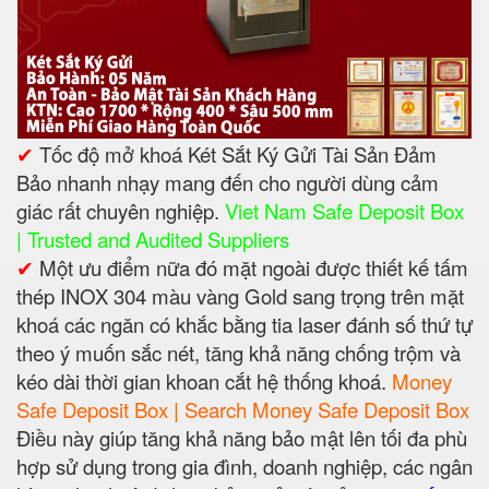
✔
Tốc độ mở khoá Két Sắt Ký Gửi Tài Sản Đảm
Bảo nhanh nhạy mang đến cho người dùng cảm
giác rất chuyên nghiệp.
Viet Nam Safe Deposit Box
| Trusted and Audited Suppliers
✔
Một ưu điểm nữa đó mặt ngoài được thiết kế tấm
thép INOX 304 màu vàng Gold sang trọng trên mặt
khoá các ngăn có khắc bằng tia laser đánh số thứ tự
theo ý muốn sắc nét, tăng khả năng chống trộm và
kéo dài thời gian khoan cắt hệ thống khoá.
Money
Safe Deposit Box | Search Money Safe Deposit Box
Điều này giúp tăng khả năng bảo mật lên tối đa phù
hợp sử dụng trong gia đình, doanh nghiệp, các ngân