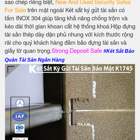
sao chép riêng biệt,
New And Used Security Safes
For Sale
trên mặt ngoài Két sắt ký gửi tài sản có
tấm INOX 304 giúp tăng khả năng chống trộm và
kéo dài thời gian khoan cắt hệ thống khoá.Hộp đựng
tài sản thép dày dặn phủ nhung với kích thước rộng
rãi cho quý khách hàng đảm bảo đựng tài sản và
giấy tờ quan trọng.
Strong Deposit Safe
#Két Sắt Bảo
Quản Tài Sản Ngân Hàng