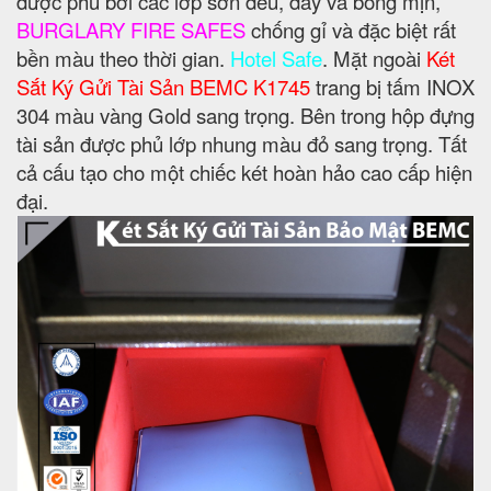
được phủ bởi các lớp sơn đều, dày và bóng mịn,
BURGLARY FIRE SAFES
chống gỉ và đặc biệt rất
bền màu theo thời gian.
Hotel Safe
. Mặt ngoài
Két
Sắt Ký Gửi Tài Sản BEMC K1745
trang bị tấm INOX
304 màu vàng Gold sang trọng. Bên trong hộp đựng
tài sản được phủ lớp nhung màu đỏ sang trọng. Tất
cả cấu tạo cho một chiếc két hoàn hảo cao cấp hiện
đại.