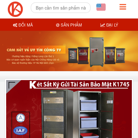
ĐỔI MÃ
SẢN PHẨM
ĐẠI LÝ