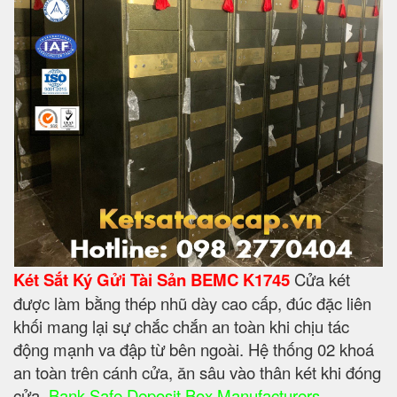
Két Sắt Ký Gửi Tài Sản BEMC K1745
Cửa két
được làm bằng thép nhũ dày cao cấp, đúc đặc liên
khối mang lại sự chắc chắn an toàn khi chịu tác
động mạnh va đập từ bên ngoài. Hệ thống 02 khoá
an toàn trên cánh cửa, ăn sâu vào thân két khi đóng
cửa.
Bank Safe Deposit Box Manufacturers
,