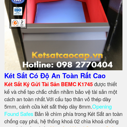
Két Sắt Có Độ An Toàn Rất Cao
Két Sắt Ký Gửi Tài Sản BEMC K1745
được thiết
kế và chế tạo chắc chắn nhằm bảo vệ tài sản một
cách an toàn nhất.Với cấu tạo thân vỏ thép dày
5mm, cánh cửa két sắt thép dày 8mm.
Opening
Found Safes
Bản lề chìm phía trong Két Sắt an toàn
chống cạy phá, hệ thống khoá 02 chìa khoá chống