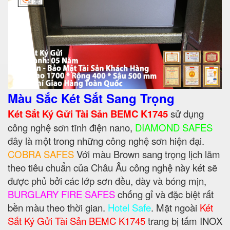
Màu Sắc Két Sắt Sang Trọng
Két Sắt Ký Gửi Tài Sản BEMC K1745
sử dụng
công nghệ sơn tĩnh điện nano,
DIAMOND SAFES
đây là một trong những công nghệ sơn hiện đại.
COBRA SAFES
Với màu Brown sang trọng lịch lãm
theo tiêu chuẩn của Châu Âu công nghệ này két sẽ
được phủ bởi các lớp sơn đều, dày và bóng mịn,
BURGLARY FIRE SAFES
chống gỉ và đặc biệt rất
bền màu theo thời gian.
Hotel Safe
. Mặt ngoài
Két
Sắt Ký Gửi Tài Sản BEMC K1745
trang bị tấm INOX