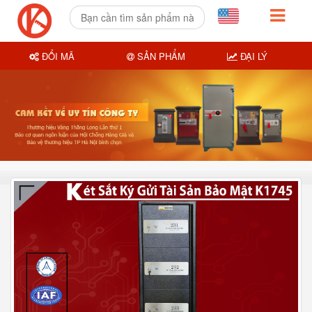
ĐỔI MÃ
SẢN PHẨM
ĐẠI LÝ