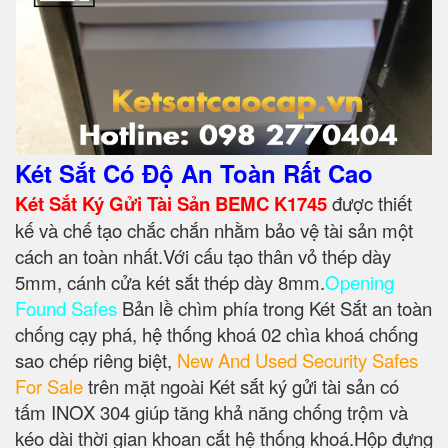
Két Sắt Có Độ An Toàn Rất Cao
Két Sắt Ký Gửi Tài Sản BEMC K1745
được thiết
kế và chế tạo chắc chắn nhằm bảo vệ tài sản một
cách an toàn nhất.Với cấu tạo thân vỏ thép dày
5mm, cánh cửa két sắt thép dày 8mm.
Opening
Found Safes
Bản lề chìm phía trong Két Sắt an toàn
chống cạy phá, hệ thống khoá 02 chìa khoá chống
sao chép riêng biệt,
New And Used Security Safes
For Sale
trên mặt ngoài Két sắt ký gửi tài sản có
tấm INOX 304 giúp tăng khả năng chống trộm và
kéo dài thời gian khoan cắt hệ thống khoá.Hộp đựng