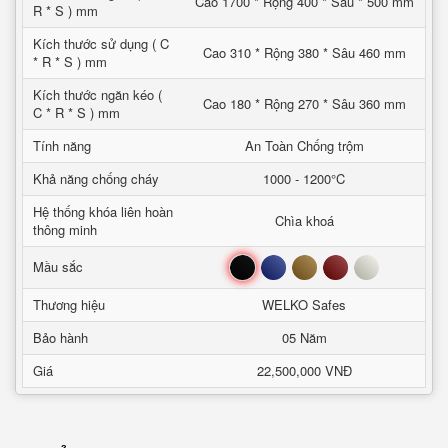
Cao 1700 * Rộng 400 * Sâu * 500 mm
R * S ) mm
Kích thước sử dụng ( C
Cao 310 * Rộng 380 * Sâu 460 mm
* R * S ) mm
Kích thước ngăn kéo (
Cao 180 * Rộng 270 * Sâu 360 mm
C * R * S ) mm
Tính năng
An Toàn Chống trộm
Khả năng chống cháy
1000 - 1200°C
Hệ thống khóa liên hoàn
Chìa khoá
thông minh
Đen
Xanh
Nâu
Đỏ
Trắng
Mầu sắc
Thương hiệu
WELKO Safes
Bảo hành
05 Năm
Giá
22,500,000 VNĐ