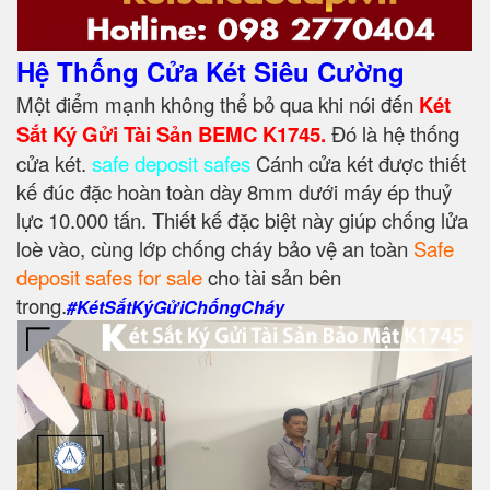
Hệ Thống Cửa Két Siêu Cường
Một điểm mạnh không thể bỏ qua khi nói đến
Két
Sắt Ký Gửi Tài Sản BEMC K1745.
Đó là hệ thống
cửa két.
safe deposit safes
Cánh cửa két được thiết
kế đúc đặc hoàn toàn dày 8mm dưới máy ép thuỷ
lực 10.000 tấn. Thiết kế đặc biệt này giúp chống lửa
loè vào, cùng lớp chống cháy bảo vệ an toàn
Safe
deposit safes for sale
cho tài sản bên
trong.
#KétSắtKýGửiChốngCháy