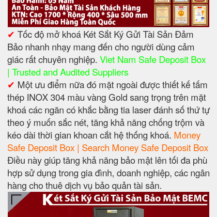
✔
Tốc độ mở khoá Két Sắt Ký Gửi Tài Sản Đảm
Bảo nhanh nhạy mang đến cho người dùng cảm
giác rất chuyên nghiệp.
Viet Nam Safe Deposit Box
| Trusted and Audited Suppliers
✔
Một ưu điểm nữa đó mặt ngoài được thiết kế tấm
thép INOX 304 màu vàng Gold sang trọng trên mặt
khoá các ngăn có khắc bằng tia laser đánh số thứ tự
theo ý muốn sắc nét, tăng khả năng chống trộm và
kéo dài thời gian khoan cắt hệ thống khoá.
Money
Safe Deposit Box | Search Money Safe Deposit Box
Điều này giúp tăng khả năng bảo mật lên tối đa phù
hợp sử dụng trong gia đình, doanh nghiệp, các ngân
hàng cho thuê dịch vụ bảo quản tài sản.