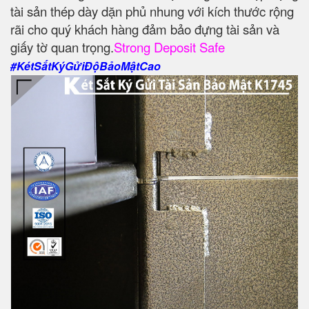
tài sản thép dày dặn phủ nhung với kích thước rộng
rãi cho quý khách hàng đảm bảo đựng tài sản và
giấy tờ quan trọng.
Strong Deposit Safe
#KétSắtKýGửiĐộBảoMậtCao