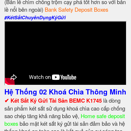
(Bản lề chìm chống trộm cạy phá tốt hơn so với bản
lề nổi bên ngoài)
Bank Safety Deposit Boxes
#KétSắtChuyênDụngKýGửi
Hệ Thống 02 Khoá Chìa Thông Minh
✔ Két Sắt Ký Gửi Tài Sản BEMC K1745
là dòng
sản phẩm két sắt sử dụng khoá chìa cao cấp chống
sao chép tăng khả năng bảo vệ,
Home safe deposit
boxes
bảo mật két sắt ký gửi tài sản đảm bảo và hệ
thống khoá an toàn cao là kết quả của sự sáng tạo