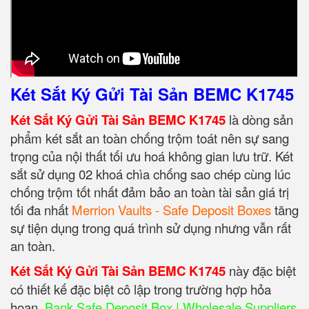
Két Sắt Ký Gửi Tài Sản BEMC K1745
Két Sắt Ký Gửi Tài Sản BEMC K1745
là dòng sản
phẩm két sắt an toàn chống trộm toát nên sự sang
trọng của nội thất tối ưu hoá không gian lưu trữ. Két
sắt sử dụng 02 khoá chìa chống sao chép cùng lúc
chống trộm tốt nhất đảm bảo an toàn tài sản giá trị
tối đa nhất
Merrion Vaults - Safe Deposit Boxes
tăng
sự tiện dụng trong quá trình sử dụng nhưng vẫn rất
an toàn.
Két Sắt Ký Gửi Tài Sản BEMC K1745
này đặc biệt
có thiết kế đặc biệt cô lập trong trường hợp hỏa
hoạn.
Bank Safe Deposit Box | Wholesale Suppliers