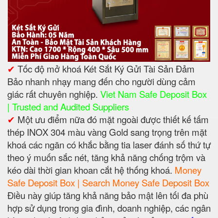
✔
Tốc độ mở khoá Két Sắt Ký Gửi Tài Sản Đảm
Bảo nhanh nhạy mang đến cho người dùng cảm
giác rất chuyên nghiệp.
Viet Nam Safe Deposit Box
| Trusted and Audited Suppliers
✔
Một ưu điểm nữa đó mặt ngoài được thiết kế tấm
thép INOX 304 màu vàng Gold sang trọng trên mặt
khoá các ngăn có khắc bằng tia laser đánh số thứ tự
theo ý muốn sắc nét, tăng khả năng chống trộm và
kéo dài thời gian khoan cắt hệ thống khoá.
Money
Safe Deposit Box | Search Money Safe Deposit Box
Điều này giúp tăng khả năng bảo mật lên tối đa phù
hợp sử dụng trong gia đình, doanh nghiệp, các ngân