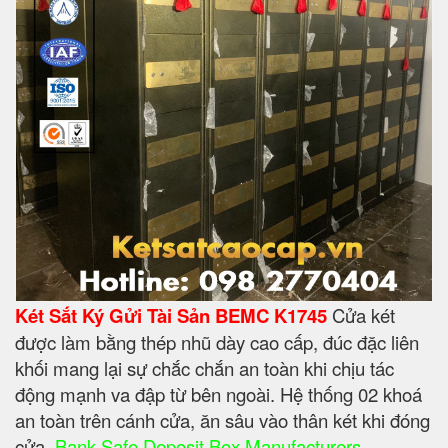
Két Sắt Ký Gửi Tài Sản BEMC K1745
Cửa két
được làm bằng thép nhũ dày cao cấp, đúc đặc liên
khối mang lại sự chắc chắn an toàn khi chịu tác
động mạnh va đập từ bên ngoài. Hệ thống 02 khoá
an toàn trên cánh cửa, ăn sâu vào thân két khi đóng
cửa.
Bank Safe Deposit Box Manufacturers
,