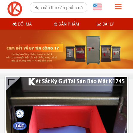
ĐỔI MÃ
SẢN PHẨM
ĐẠI LÝ