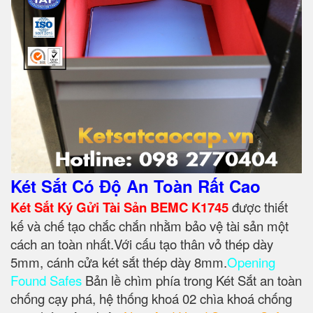
Két Sắt Có Độ An Toàn Rất Cao
Két Sắt Ký Gửi Tài Sản BEMC K1745
được thiết
kế và chế tạo chắc chắn nhằm bảo vệ tài sản một
cách an toàn nhất.Với cấu tạo thân vỏ thép dày
5mm, cánh cửa két sắt thép dày 8mm.
Opening
Found Safes
Bản lề chìm phía trong Két Sắt an toàn
chống cạy phá, hệ thống khoá 02 chìa khoá chống