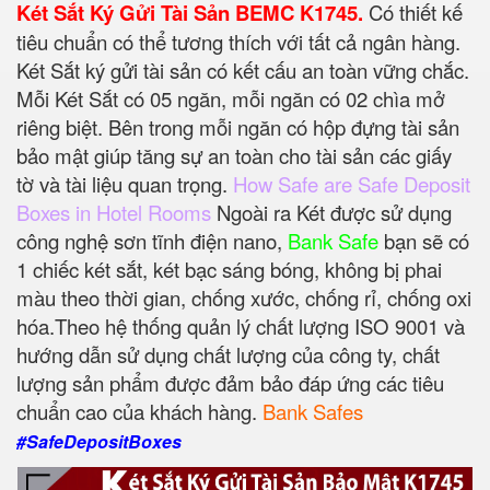
Két Sắt Ký Gửi Tài Sản BEMC K1745.
Có thiết kế
tiêu chuẩn có thể tương thích với tất cả ngân hàng.
Két Sắt ký gửi tài sản có kết cấu an toàn vững chắc.
Mỗi Két Sắt có 05 ngăn, mỗi ngăn có 02 chìa mở
riêng biệt. Bên trong mỗi ngăn có hộp đựng tài sản
bảo mật giúp tăng sự an toàn cho tài sản các giấy
tờ và tài liệu quan trọng.
How Safe are Safe Deposit
Boxes in Hotel Rooms
Ngoài ra Két được sử dụng
công nghệ sơn tĩnh điện nano,
Bank Safe
bạn sẽ có
1 chiếc két sắt, két bạc sáng bóng, không bị phai
màu theo thời gian, chống xước, chống rỉ, chống oxi
hóa.Theo hệ thống quản lý chất lượng ISO 9001 và
hướng dẫn sử dụng chất lượng của công ty, chất
lượng sản phẩm được đảm bảo đáp ứng các tiêu
chuẩn cao của khách hàng.
Bank Safes
#SafeDepositBoxes