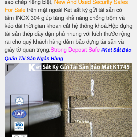
sao chép riêng biệt,
New And Used Security Safes
For Sale
trên mặt ngoài Két sắt ký gửi tài sản có
tấm INOX 304 giúp tăng khả năng chống trộm và
kéo dài thời gian khoan cắt hệ thống khoá.Hộp đựng
tài sản thép dày dặn phủ nhung với kích thước rộng
rãi cho quý khách hàng đảm bảo đựng tài sản và
giấy tờ quan trọng.
Strong Deposit Safe
#Két Sắt Bảo
Quản Tài Sản Ngân Hàng