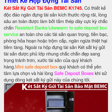
Thiết Kế Hộp Đựng Tài Sản
Két Sắt Ký Gửi Tài Sản BEMC K1745.
Có thiết kế
độc đáo ngăn đựng tài sản kích thước rộng rãi, lòng
sâu an toàn được làm bởi tấm thép dày cực kỳ chắc
chắn
Resistant Banks lukewarm to safe deposit box
service
an toàn cho các tài sản quan trọng, tiền bạc,
phòng hỏa hoạn hoặc trộm cắp, ngăn ngừa thiệt hại
tiềm tàng. Ngoài ra hộp đựng tài sản Két sắt ký gửi
tài sản được phủ lớp nhung chắc chắn đẹp sang
trọng tránh trơn, xước tài sản của quý khách
hàng.
Mini safe deposit box
quý khách có thể yên
tâm lựa chọn và hài lòng
Safe Deposit Boxes
khi sử
dụng dòng két sắt ký gửi này của chúng tôi.