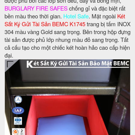
được phủ bởi các lớp sơn đều, dày và bóng mịn,
BURGLARY FIRE SAFES
chống gỉ và đặc biệt rất
bền màu theo thời gian.
Hotel Safe
. Mặt ngoài
Két
Sắt Ký Gửi Tài Sản BEMC K1745
trang bị tấm INOX
304 màu vàng Gold sang trọng. Bên trong hộp đựng
tài sản được phủ lớp nhung màu đỏ sang trọng. Tất
cả cấu tạo cho một chiếc két hoàn hảo cao cấp hiện
đại.