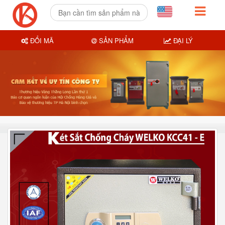
ĐỔI MÃ
SẢN PHẨM
ĐẠI LÝ