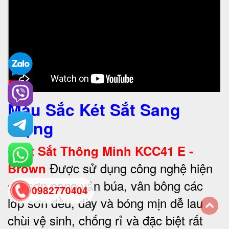
Màu Sắc Két Sắt Sang
Trọng
•
Két Sắt Thông Minh KCC41 E -
Được sử dụng công nghệ hiện
Brown
đại sơn nano vân búa, vân bông các
0982770404
lớp sơn đều, dày và bóng mịn dễ lau
chùi vệ sinh, chống rỉ và đặc biệt rất
back