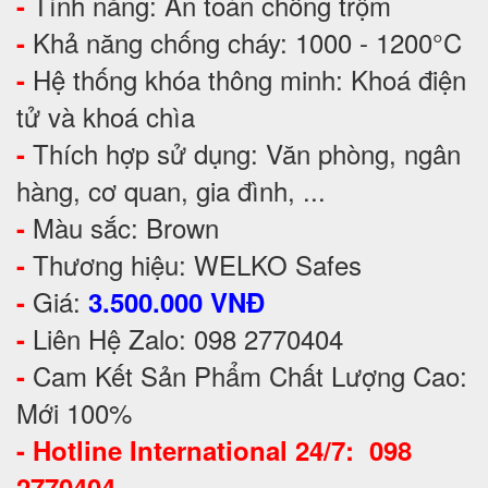
Tính năng: An toàn chống trộm
-
Khả năng chống cháy: 1000 - 1200°C
-
Hệ thống khóa thông minh: Khoá điện
-
tử và khoá chìa
Thích hợp sử dụng: Văn phòng, ngân
-
hàng, cơ quan, gia đình, ...
Màu sắc: Brown
-
Thương hiệu: WELKO Safes
-
Giá:
-
3.500.000 VNĐ
Liên Hệ Zalo: 098 2770404
-
Cam Kết Sản Phẩm Chất Lượng Cao:
-
Mới 100%
-
Hotline International 24/7: 098
2770404