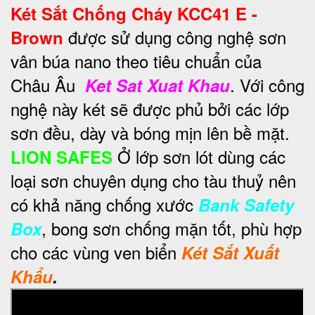
Két Sắt Chống Cháy KCC41 E -
được sử dụng công nghệ sơn
Brown
vân búa nano theo tiêu chuẩn của
Châu Âu
. Với công
Ket Sat Xuat Khau
nghệ này két sẽ được phủ bởi các lớp
sơn đều, dày và bóng mịn lên bề mặt.
Ở lớp sơn lót dùng các
LION SAFES
loại sơn chuyên dụng cho tàu thuỷ nên
có khả năng chống xước
Bank Safety
, bong sơn chống mặn tốt, phù hợp
Box
cho các vùng ven biển
Két Sắt Xuất
Khẩu
.