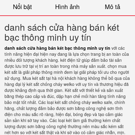
Nổi bật
Hình ảnh
Mô tả
danh sách cửa hàng bán két
bạc thông minh uy tín
danh sách cửa hàng bán két bạc thông minh uy tín
với các
tính năng hiện đại hiện nay đang là lựa chọn trang bị an toàn của
nhiều đối tượng khách hàng. két điện tử giúp đảm bảo tài sản
được lưu trữ tại vị trí an toàn trong nhà máy sản xuất. chọn mua
két sắt là giải pháp thông minh đem lại giải pháp tối ưu cho người
sử dụng. Mua két sắt tại hà nội khách hàng không thể bỏ qua của
hàng đại lý két sắt chống cháy welko với uy tín và thương hiệu đã
được khảng định qua thời gian. Két sắt với thiết kế và sản xuất
bằng thép cao cấp và đúc, dập hạn chế mối hàn tăng tính năng
bảo mật tốt nhất. Các loại két sắt chống cháy welko safe, chính
hãng, chất lượng đảm bảo được sơn bằng công nghệ sơn tĩnh
điện cho màu sắc rõ ràng, hiện đại, bóng đẹp và tạo cảm giác
sần sần khi sờ tay vào. Các loại két làm giả thường kém chất
lượng được sơn bằng công nghệ thường nên màu sắc kém sắt
nét hơn so với két sắt thật và khi sờ vào có cảm giác nhẵn, mịn.