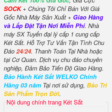
Cam Kết 100% Giá Gốc
, Giá Cực
SOCK
+ Chúng Tôi Chỉ Bán Với Giá
Gốc Nhà Máy Sản Xuất +
Giao Hàng
và Lắp Đặt Tận Nơi Miễn Phí
. Nhà
máy SX Tuyển đại lý cấp 1 cung cấp
Két Sắt. Hỗ Trợ Tư Vấn Tận Tình Chu
Đáo
24/24
. Thanh Toán Tại Nhà hoặc
tại Cơ Quan. Dịch vụ chu đáo chuyên
nghiệp, Đảm Bảo Tiến Độ Giao Hàng.
Bảo Hành Két Sắt WELKO Chính
Hãng 03 năm
Tại nơi sử dụng,
Bảo Trì
Sản Phẩm Trọn Đời
.
Nội dung chính trang Két Sắt