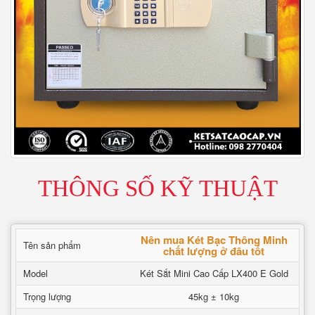
THÔNG SỐ KỸ THUẬT
Nên mua Két Bạc Thông Minh
Tên sản phẩm
chất lượng ở đâu tốt
Model
Két Sắt Mini Cao Cấp LX400 E Gold
Trọng lượng
45kg ± 10kg