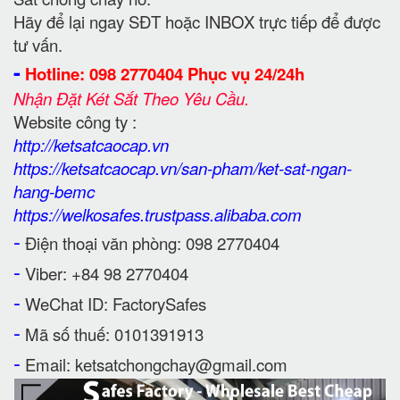
Hãy để lại ngay SĐT hoặc INBOX trực tiếp để được
tư vấn.
-
Hotline: 098 2770404 Phục vụ 24/24h
Nhận Đặt Két Sắt Theo Yêu Cầu.
Website công ty :
http://ketsatcaocap.vn
https://ketsatcaocap.vn/san-pham/ket-sat-ngan-
hang-bemc
https://welkosafes.trustpass.alibaba.com
-
Điện thoại văn phòng: 098 2770404
-
Viber: +84 98 2770404
-
WeChat ID: FactorySafes
-
Mã số thuế: 0101391913
-
Email: ketsatchongchay@gmail.com