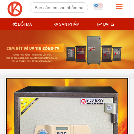
ĐỔI MÃ
SẢN PHẨM
ĐẠI LÝ