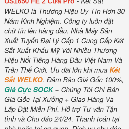
- Két Sắt
US1650 FE 2 Cửa Pro
WELKO là Thương Hiệu Uy Tín Hơn 30
Năm Kinh Nghiệm.
Công ty luôn đặt
chữ tín lên hàng đầu.
Nhà Máy Sản
Xuất Tuyển Đại Lý Cấp 1 Cung Cấp Két
Sắt Xuất Khẩu Mỹ Với Nhiều Thương
Hiệu Nổi Tiếng Hàng Đầu Việt Nam Và
Trên Thế Giới.
Ưu đãi lớn khi mua
Két
Sắt WELKO
.
Đảm Bảo Giá Gốc 100%,
Giá Cực SOCK
+ Chúng Tôi Chỉ Bán
Giá Gốc Tại Xưởng + Giao Hàng Và
Lắp Đặt Miễn Phí
.
Hỗ trợ Tư vấn Tận
tình và Chu đáo 24/24.
Thanh toán tại
nhà hoặc tại cơ quan.
Dịch vụ chu đáo