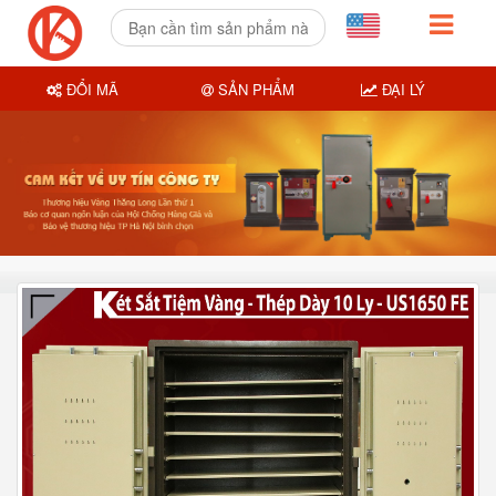
ĐỔI MÃ
SẢN PHẨM
ĐẠI LÝ