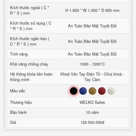
Kích thước ngoài ( C *
H 1.650 * W 1.000 * D 650 mm
R * S ) mm
Kích thước sử dụng ( C
An Toàn Bảo Mật Tuyệt Đối
* R * S ) mm
Kích thước ngăn kéo (
An Toàn Bảo Mật Tuyệt Đối
C * R * S ) mm
Tính năng
An Toàn Bảo Mật Tuyệt Đối
Khả năng chống cháy
1000 - 1200°C
Hệ thống khóa liên hoàn
Khoá Vân Tay Điện Tử - Chìa khoá -
thông minh
Tay Cầm
Đen
Xanh
Nâu
Đỏ
Trắng
Mầu sắc
Thương hiệu
WELKO Safes
Bảo hành
10 năm
Giá
125.500.000đ