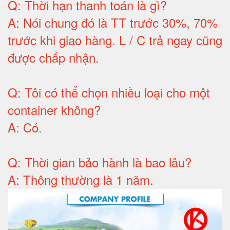
Q:
Thời hạn thanh toán là gì
?
A:
Nói chung đó là TT trước 30%, 70%
trước khi giao hàng.
L / C trả ngay cũng
được chấp nhận
.
Q:
Tôi có thể chọn nhiều loại cho một
container không
?
A:
Có
.
Q: T
hời gian bảo hành
là bao lâu?
A: Thông thường là 1 năm.