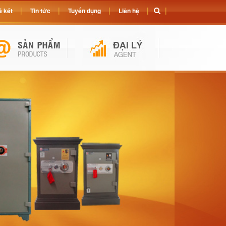
 két
Tin tức
Tuyển dụng
Liên hệ