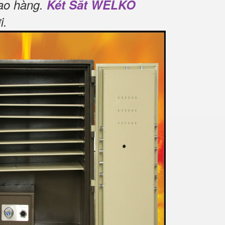
ao hàng.
Két Sắt WELKO
i
.