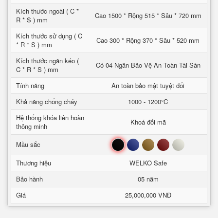
Kích thước ngoài ( C *
Cao 1500 * Rộng 515 * Sâu * 720 mm
R * S ) mm
Kích thước sử dụng ( C
Cao 300 * Rộng 370 * Sâu * 520 mm
* R * S ) mm
Kích thước ngăn kéo (
Có 04 Ngăn Bảo Vệ An Toàn Tài Sản
C * R * S ) mm
Tính năng
An toàn bảo mật tuyệt đối
Khả năng chống cháy
1000 - 1200°C
Hệ thống khóa liên hoàn
Khoá đổi mã
thông minh
Đen
Xanh
Nâu
Đỏ
Trắng
Mầu sắc
Thương hiệu
WELKO Safe
Bảo hành
05 năm
Giá
25,000,000 VNĐ