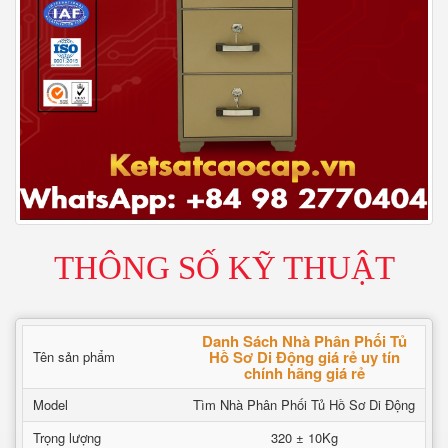
THÔNG SỐ KỸ THUẬT
Danh Sách Nhà Phân Phối Tủ
Hồ Sơ Di Động giá rẻ uy tín
Tên sản phẩm
chính hãng giá rẻ
Model
Tìm Nhà Phân Phối Tủ Hồ Sơ Di Động
Trọng lượng
320 ± 10Kg