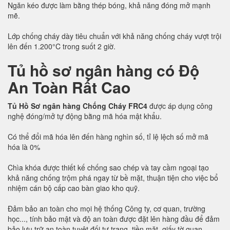
Ngăn kéo được làm bằng thép bóng, khả năng đóng mở mạnh
mẽ.
Lớp chống cháy dày tiêu chuẩn với khả năng chống cháy vượt trội
lên đến 1.200°C trong suốt 2 giờ.
Tủ hồ sơ ngân hàng có Độ
An Toàn Rất Cao
Tủ Hồ Sơ ngân hàng Chống Cháy FRC4
được áp dụng công
nghệ đóng/mở tự động bằng mã hóa mật khẩu.
Có thể đổi mã hóa lên đến hàng nghìn số, tỉ lệ lệch số mở mã
hóa là 0%
Chìa khóa được thiết kế chống sao chép và tay cầm ngoại tạo
khả năng chống trộm phá ngay từ bề mặt, thuận tiện cho việc bổ
nhiệm cán bộ cấp cao bàn giao kho quỹ.
Đảm bảo an toàn cho mọi hệ thống Công ty, cơ quan, trường
học..., tính bảo mật và độ an toàn được đặt lên hàng đầu để đảm
bảo lưu trữ an toàn tuyệt đối tư trang, tiền mặt, giấy tờ quan