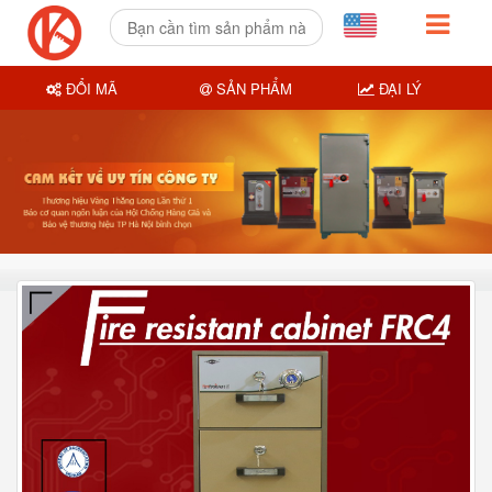
ĐỔI MÃ
SẢN PHẨM
ĐẠI LÝ