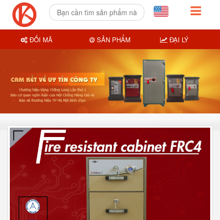
ĐỔI MÃ
SẢN PHẨM
ĐẠI LÝ