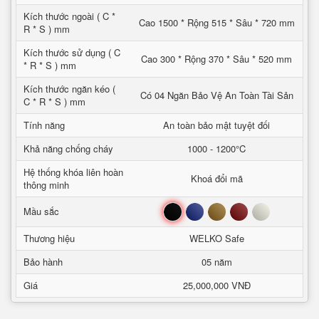
Kích thước ngoài ( C *
Cao 1500 * Rộng 515 * Sâu * 720 mm
R * S ) mm
Kích thước sử dụng ( C
Cao 300 * Rộng 370 * Sâu * 520 mm
* R * S ) mm
Kích thước ngăn kéo (
Có 04 Ngăn Bảo Vệ An Toàn Tài Sản
C * R * S ) mm
Tính năng
An toàn bảo mật tuyệt đối
Khả năng chống cháy
1000 - 1200°C
Hệ thống khóa liên hoàn
Khoá đổi mã
thông minh
Đen
Xanh
Nâu
Đỏ
Trắng
Mầu sắc
Thương hiệu
WELKO Safe
Bảo hành
05 năm
Giá
25,000,000 VNĐ