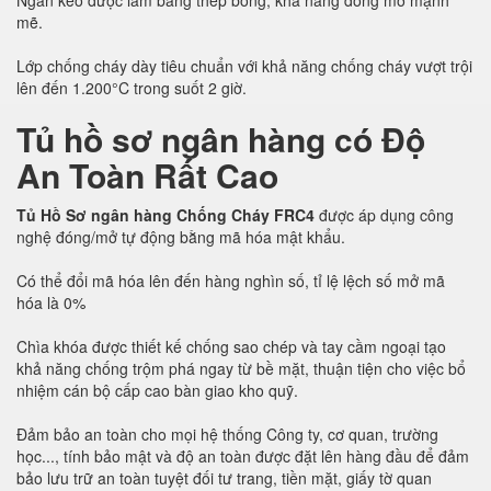
Ngăn kéo được làm bằng thép bóng, khả năng đóng mở mạnh
mẽ.
Lớp chống cháy dày tiêu chuẩn với khả năng chống cháy vượt trội
lên đến 1.200°C trong suốt 2 giờ.
Tủ hồ sơ ngân hàng có Độ
An Toàn Rất Cao
Tủ Hồ Sơ ngân hàng Chống Cháy FRC4
được áp dụng công
nghệ đóng/mở tự động bằng mã hóa mật khẩu.
Có thể đổi mã hóa lên đến hàng nghìn số, tỉ lệ lệch số mở mã
hóa là 0%
Chìa khóa được thiết kế chống sao chép và tay cầm ngoại tạo
khả năng chống trộm phá ngay từ bề mặt, thuận tiện cho việc bổ
nhiệm cán bộ cấp cao bàn giao kho quỹ.
Đảm bảo an toàn cho mọi hệ thống Công ty, cơ quan, trường
học..., tính bảo mật và độ an toàn được đặt lên hàng đầu để đảm
bảo lưu trữ an toàn tuyệt đối tư trang, tiền mặt, giấy tờ quan