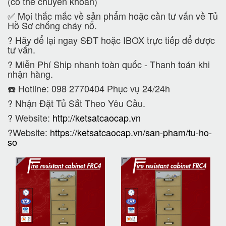
(có thể chuyển khoản)
✅ Mọi thắc mắc về sản phẩm hoặc cần tư vấn về Tủ
Hồ Sơ chống cháy nổ.
?
Hãy để lại ngay SĐT hoặc IBOX trực tiếp để được
tư vấn.
?
Miễn Phí Ship nhanh toàn quốc - Thanh toán khi
nhận hàng.
☎️ Hotline: 098 2770404 Phục vụ 24/24h
?
Nhận Đặt Tủ Sắt Theo Yêu Cầu.
? Website:
http://ketsatcaocap.vn
?Website:
https://ketsatcaocap.vn/san-pham/tu-ho-
so