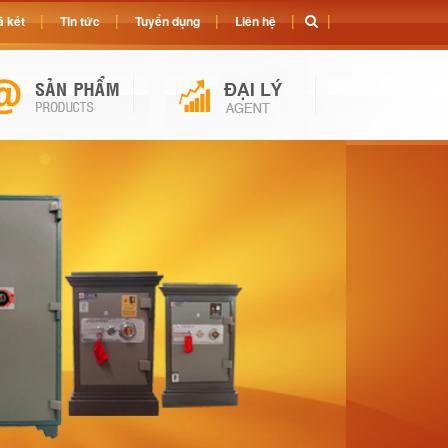
 két
Tin tức
Tuyển dụng
Liên hệ