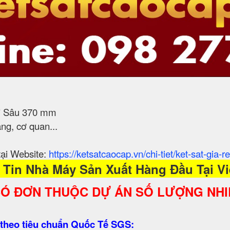
 * Sâu 370 mm
ng, cơ quan...
tại Website:
https://ketsatcaocap.vn/chi-tiet/ket-sat-gia-r
 Tin Nhà Máy Sản Xuất Hàng Đầu Tại Vi
CÓ ĐƠN THUỘC DỰ ÁN SỐ LƯỢNG NHI
 theo tiêu chuẩn Quốc Tế SGS: