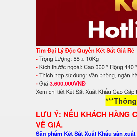
Tìm Đại Lý Độc Quyền Két Sắt Giá Rẻ
-
Trọng Lượng: 55 ± 10Kg
-
Kích thước ngoài: Cao 360 * Rộng 440
-
Thích hợp sử dụng: Văn phòng, ngân hà
-
Giá
3.6
00.000VNĐ
Xem chi tiết Két Sắt Xuất Khẩu Cao Cấp 
***Thông
LƯU Ý: NẾU KHÁCH HÀNG 
VỀ GIÁ.
Sản phẩm Két Sắt Xuất Khẩu sản xuất