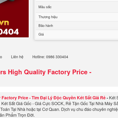
Mầu sắc
Thương hiệu
Bảo hành
Giá
eo
Liên hệ
Hotline: 0986 330404
rs High Quality Factory Price
-
 Factory Price
-
Tìm Đại Lý Độc Quyền Két Sắt Giá Rẻ
-
Két S
, Két Sắt Giá Gốc - Giá Cực SOCK, Rẻ Tận Gốc Tại Nhà Máy S
 Toán Tại Nhà hoặc tại Cơ Quan. Dịch vụ chu đáo chuyên ngh
Sản Phẩm Trọn Đời.