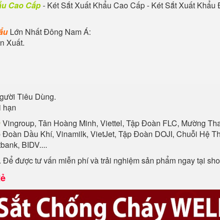
hẩu Cao Cấp
- Két Sắt Xuất Khẩu Cao Cấp - Két Sắt Xuất Khẩu
hẩu
Lớn Nhất Đông Nam Á:
n Xuất.
gười Tiêu Dùng.
i hạn
n
Vingroup, Tân Hoàng Minh, Viettel, Tập Đoàn FLC, Mường Than
p Đoàn Dầu Khí, Vinamilk, VietJet, Tập Đoàn DOJI, Chuỗi Hệ
ank, BIDV....
. Để được tư vấn miễn phí và trải nghiệm sản phẩm ngay tại s
Rẻ