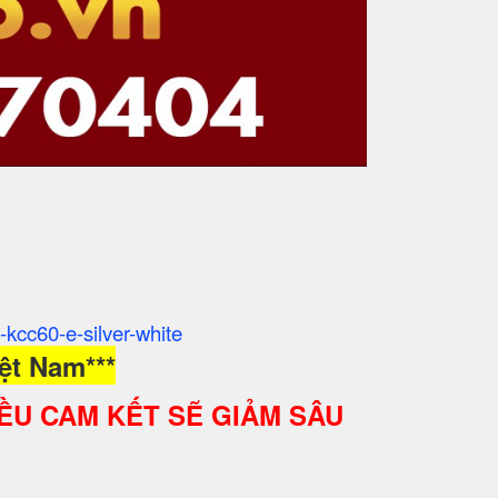
e-kcc60-e-silver-white
ệt Nam***
ỀU CAM KẾT SẼ GIẢM SÂU