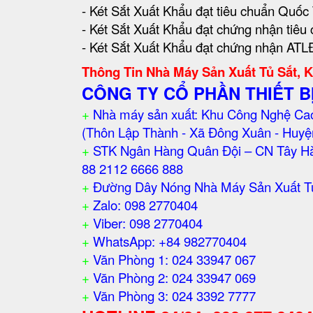
- Két Sắt Xuất Khẩu đạt tiêu chuẩn Quố
- Két Sắt Xuất Khẩu đạt chứng nhận tiêu
- Két Sắt Xuất Khẩu đạt chứng nhận ATLĐ
Thông Tin Nhà Máy Sản Xuất Tủ Sắt, 
CÔNG TY CỔ PHẦN THIẾT B
+
Nhà máy sản xuất: Khu Công Nghệ Cao
(Thôn Lập Thành - Xã Đông Xuân - Huyệ
+
STK Ngân Hàng Quân Đội – CN Tây Hà
88 2112 6666 888
+
Đường Dây Nóng Nhà Máy Sản Xuất Tủ 
+
Zalo: 098 2770404
+
Viber: 098 2770404
+
WhatsApp: +84 982770404
+
Văn Phòng 1: 024 33947 067
+
Văn Phòng 2: 024 33947 069
+
Văn Phòng 3: 024 3392 7777