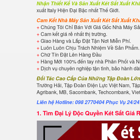
Nhận Thiết Kế Và Sản Xuất Két Sắt Xuất K
xuất Italy Hiện Đại Bậc nhất Thế Giới.
Cam Kết Nhà Máy Sản Xuất Két
Sắt Xuất K
+
Chúng Tôi Chỉ Bán Với Giá Gốc Nhà Máy Sả
+
Cam kết giá rẻ nhất thị trường.
+
Giao Hàng và Lắp Đặt Tận Nơi Miễn Phí.
+
Luôn Luôn Chịu Trách Nhiệm Về Sản Phẩm.
+
Chữ Tín Đặt Lên Hàng Đầu
+
Hàng Mới 100% đến tay nhà Phân Phối và N
+
Dịch vụ chuyên nghiệp tận tình, bảo hành dà
Đối Tác Cao Cấp Của Những Tập Đoàn Lớ
Trường Hải, Tập Đoàn Điện Lực Việt Nam, Tậ
Agribank, MB, Sacombank, Techcombank, Vietb
Liên hệ Hotline: 098 2770404 Phục Vụ 24/24
1.
Tìm Đại Lý Độc Quyền Két Sắt Giá 