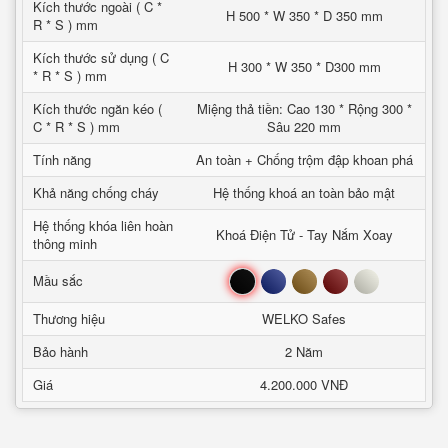
Kích thước ngoài ( C *
H 500 * W 350 * D 350 mm
R * S ) mm
Kích thước sử dụng ( C
H 300 * W 350 * D300 mm
* R * S ) mm
Kích thước ngăn kéo (
Miệng thả tiền: Cao 130 * Rộng 300 *
C * R * S ) mm
Sâu 220 mm
Tính năng
An toàn + Chống trộm đập khoan phá
Khả năng chống cháy
Hệ thống khoá an toàn bảo mật
Hệ thống khóa liên hoàn
Khoá Điện Tử - Tay Nắm Xoay
thông minh
Đen
Xanh
Nâu
Đỏ
Trắng
Mầu sắc
Thương hiệu
WELKO Safes
Bảo hành
2 Năm
Giá
4.200.000 VNĐ