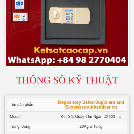
THÔNG SỐ KỸ THUẬT
Depository Safes Suppliers and
Tên sản phẩm
Exporters authentication
Model
Két Sắt Quầy Thu Ngân DX500 - E
Trọng lượng
26Kg ± 10Kg