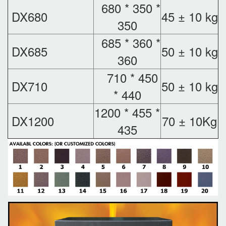
680 * 350 *
DX680
45 ± 10 kg
350
685 * 360 *
DX685
50 ± 10 kg
360
710 * 450
DX710
50 ± 10 kg
* 440
1200 * 455 *
DX1200
70 ± 10Kg
435