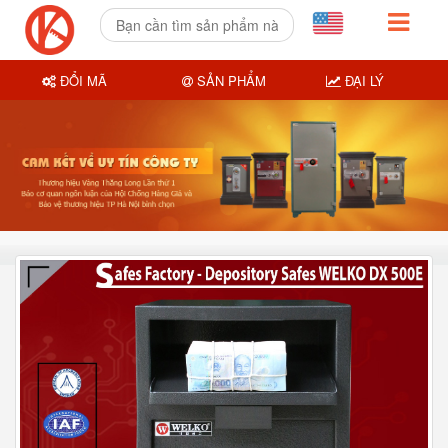
ĐỔI MÃ
SẢN PHẨM
ĐẠI LÝ