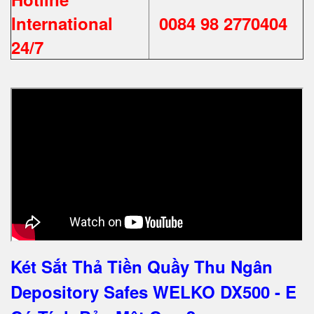
International
0084 98 2770404
24/7
Két Sắt Thả Tiền Quầy Thu Ngân
Depository Safes WELKO DX500 - E