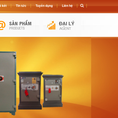
 két
Tin tức
Tuyển dụng
Liên hệ