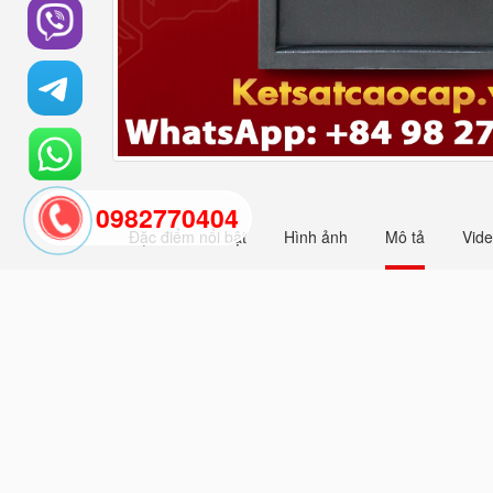
0982770404
Đặc điểm nổi bật
Hình ảnh
Mô tả
Vid
Depository Safes Suppli
Depository Safes Suppliers and Exporters khóa 
là ưu điểm nổi bật của Nhà máy két cao cấp. Đem lại 
sắt với lớp sơn chống trầy xước. Công nghệ sơn hi
các sản phẩm két sắt chống cháy bemc safe được nh
cháy tốt và dung tích sử dụng phù hợp. Tính năng 
số tư vấn để sử dụng két sắt bemc chống cháy cho 