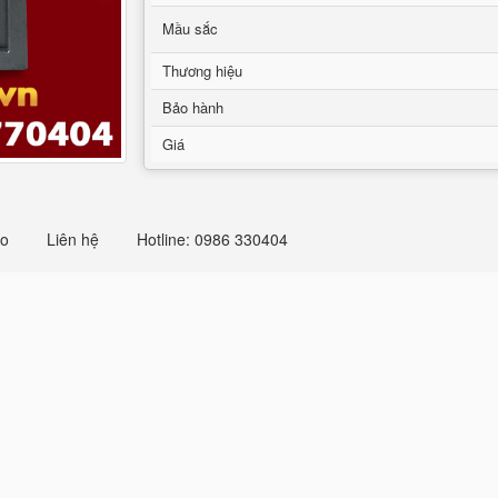
Mầu sắc
Thương hiệu
Bảo hành
Giá
eo
Liên hệ
Hotline: 0986 330404
ers and Exporters khóa đổi mã gi
đổi mã giá ưu đãi 50%
tại cửa hàng chuyên cung cấp két sắt cao cấp
cho người tiêu dùng các sản phẩm két sắt chống cháy,két sắt vân tay,ké
ện đại đảm bảo an toàn và bền đẹp. Để đáp ứng tốt hơn nhu cầu sử dụn
iều khách hàng tìm kiếm. đặc điểm nổi bật của két sắt bemc chống ch
chống trộm luôn luôn được đảm bảo do két sắt bemc thường được làm từ
chất lượng tốt nhất. Để đáp ứng nhu cầu chọn mua két sắt của khách h