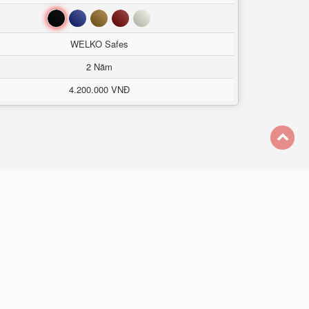
Đen
Xanh
Nâu
Đỏ
Trắng
WELKO Safes
2 Năm
4.200.000 VNĐ
back
to
á ưu đãi 50%
top
. Với những sản phẩm mới nhất. Công nghệ sản xuất
t sắt điện tử tốt nhất trên thị trường. Bề mặt két
g két sắt chống cháy bemc safe trong nước hiện nay
áy là tính năng an toàn bền bỉ. khả năng chống
 nguyên liệu chắc chắn, dày dặn. Dưới đây là một
àng hiện nay showroom giới thiệu sản phẩm két sắt