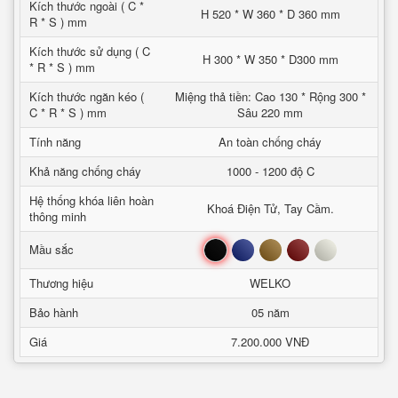
Kích thước ngoài ( C *
H 520 * W 360 * D 360 mm
R * S ) mm
Kích thước sử dụng ( C
H 300 * W 350 * D300 mm
* R * S ) mm
Kích thước ngăn kéo (
Miệng thả tiền: Cao 130 * Rộng 300 *
C * R * S ) mm
Sâu 220 mm
Tính năng
An toàn chống cháy
Khả năng chống cháy
1000 - 1200 độ C
Hệ thống khóa liên hoàn
Khoá Điện Tử, Tay Cầm.
thông minh
Đen
Xanh
Nâu
Đỏ
Trắng
Mầu sắc
Thương hiệu
WELKO
Bảo hành
05 năm
Giá
7.200.000 VNĐ