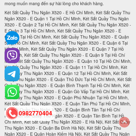
mong muốn mang đến sự hài lòng cho khách hàng.
Két Sắt Quầy Thu Ngân X520 - E Hồ Chí Minh, Két Sắt Quầy Thu Ngân X520 - E Quận 1 Tại Hồ Chí Minh, Két Sắt Quầy Thu Ngân X520 - E Quận 2 Tại Hồ Chí Minh, Két Sắt Quầy Thu Ngân X520 - E Quận 3 Tại Hồ Chí Minh, Két Sắt Quầy Thu Ngân X520 - E Quận 4 Tại Hồ Chí Minh, Két Sắt Quầy Thu Ngân X520 - E Quận 5 Tại Hồ Chí Minh, Két Sắt Quầy Thu Ngân X520 - E Quận 6 Tại Hồ Chí Minh, Két Sắt Quầy Thu Ngân X520 - E Quận 7 Tại Hồ Chí Minh, Két Sắt Quầy Thu Ngân X520 - E Quận 9 Tại Hồ Chí Minh, Két Sắt Quầy Thu Ngân X520 - E Quận 10 Tại Hồ Chí Minh, Két Sắt Quầy Thu Ngân X520 - E Quận 11 Tại Hồ Chí Minh, Két Sắt Quầy Thu Ngân X520 - E Quận 12 Tại Hồ Chí Minh, Két Sắt Quầy Thu Ngân X520 - E Quận Thủ Đức Tại Hồ Chí Minh, Két Sắt Quầy Thu Ngân X520 - E Quận Bình Thạnh Tại Hồ Chí Minh, Két Sắt Quầy Thu Ngân X520 - E Quận Gò Vấp Tại Hồ Chí Minh, Két Sắt Quầy Thu Ngân X520 - E Quận Phú Nhuận Tại Hồ Chí Minh, Két Sắt Quầy Thu Ngân X520 - E Quận Tân Phú Tại Hồ Chí Minh, Két Sắt Quầy Thu Ngân X520 - E Quận Bình Tân Tại Hồ Chí Minh, Két Sắt Quầy Thu Ngân X520 - E Quận Tân Bình Tại Hồ Chí Minh, Két Sắt Quầy Thu Ngân X520 - E Hà Nội, Két Sắt Quầy Thu Ngân X520 - E Quận Ba Đình Hà Nội, Két Sắt Quầy Thu Ngân X520 - E Quận Hoàn Kiếm Hà Nội, Két Sắt Quầy Thu Ngân X520 - E Quận Hai Bà Trưng Hà Nội, Két Sắt Quầy Thu Ngân X520 - E Quận Đống Đa Hà Nội, Két Sắt Quầy Thu Ngân X520 - E Quận Tây Hồ Hà Nội, Két Sắt Quầy Thu Ngân X520 - E Quận Đống Đa Hà Nội, Két Sắt Quầy Thu Ngân X520 - E Quận Thanh Xuân Hà Nội, Két Sắt Quầy Thu Ngân X520 - E Quận Hoàng Mai Hà Nội, Két Sắt Quầy Thu Ngân X520 - E Quận Long Biên Hà Nội, Két Sắt Quầy Thu Ngân X520 - E Quận Đống Đa Hà Nội, Két Sắt Quầy Thu Ngân X520 - E Huyện Thanh Trì Hà Nội, Két Sắt Quầy Thu Ngân X520 - E Huyện Gia Lâm Hà Nội, Két Sắt Quầy Thu Ngân X520 - E Huyện Đông Anh Hà Nội, Két Sắt Quầy Thu Ngân X520 - E Huyện Sóc Sơn Hà Nội, Két Sắt Quầy Thu Ngân X520 - E Quận Hà Đông Hà Nội, Két Sắt Quầy Thu Ngân X520 - E Thị xã Sơn Tây Hà Nội, Két Sắt Quầy Thu Ngân X520 - E Huyện Ba Vì Hà Nội, Két Sắt Quầy Thu Ngân X520 - E Huyện Phúc Thọ Hà Nội, Két Sắt Quầy Thu Ngân X520 - E Huyện Thạch Thất Hà Nội, Két Sắt Quầy Thu Ngân X520 - E Huyện Quốc Oai Hà Nội, Két Sắt Quầy Thu Ngân X520 - E Huyện Chương Mỹ Hà Nội, Két Sắt Quầy Thu Ngân X520 - E Huyện Đan Phượng Hà Nội, Két Sắt Quầy Thu Ngân X520 - E Huyện Hoài Đức Hà Nội, Két Sắt Quầy Thu Ngân X520 - E Huyện Thanh Oai Hà Nội, Két Sắt Quầy Thu Ngân X520 - E Huyện Mỹ Đức Hà Nội, Két Sắt Quầy Thu Ngân X520 - E Huyện Ứng Hoà Hà Nội, Két Sắt Quầy Thu Ngân X520 - E Huyện Thường Tín Hà Nội, Két Sắt Quầy Thu Ngân X520 - E Huyện Phú Xuyên Hà Nội, Két Sắt Quầy Thu Ngân X520 - E Huyện Mê Linh Hà Nội, Két Sắt Quầy Thu Ngân X520 - E Quận Nam Từ Liên Hà Nội, Két Sắt Quầy Thu Ngân X520 - E An Giang, Két Sắt Quầy Thu Ngân X520 - E Thành phố Long Xuyên Tỉnh An Giang, Két Sắt Quầy Thu Ngân X520 - E Thành phố Châu Đốc Tỉnh An Giang, Két Sắt Quầy Thu Ngân X520 - E Huyện An Phú Tỉnh An Giang, Két Sắt Quầy Thu Ngân X520 - E Thị xã Tân Châu, Két Sắt Quầy Thu Ngân X520 - E Huyện Phú Tân, Két Sắt Quầy Thu Ngân X520 - E Huyện Châu Phú, Két Sắt Quầy Thu Ngân X520 - E Huyện Tịnh Biên, Két Sắt Quầy Thu Ngân X520 - E Huyện Tri Tôn, Két Sắt Quầy Thu Ngân X520 - E Huyện Châu Thành Tỉnh An Giang, Két Sắt Quầy Thu Ngân X520 - E Huyện Chợ Mới Tỉnh An Giang, Két Sắt Quầy Thu Ngân X520 - E Huyện Thoại Sơn Tỉnh An Giang, Két Sắt Quầy Thu Ngân X520 - E Vũng Tàu, Két Sắt Quầy Thu Ngân X520 - E Thành phố Vũng Tàu Tại Bà Rịa - Vũng Tàu, Két Sắt Quầy Thu Ngân X520 - E Thành phố Bà Rịa Tại Bà Rịa - Vũng Tàu, Két Sắt Quầy Thu Ngân X520 - E Huyện Châu Đức Tại Bà Rịa - Vũng Tàu, Két Sắt Quầy Thu Ngân X520 - E Huyện Xuyên Mộc Tại Bà Rịa - Vũng Tàu, Két Sắt Quầy Thu Ngân X520 - E Huyện Long Điền Tại Bà Rịa - Két Sắt Quầy Thu Ngân X520 - E Cần Thơ, Két Sắt Quầy Thu Ngân X520 - E Tại Thành phố Cần Thơ Tỉnh Cần Thơ, Két Sắt Quầy Thu Ngân X520 - E Tại Quận Ninh Kiều Tỉnh Cần Thơ, Két Sắt Quầy Thu Ngân X520 - E Tại Quận Ô Môn Tỉnh Cần Thơ, Két Sắt Quầy Thu Ngân X520 - E Tại Quận Bình Thuỷ Tỉnh Cần Thơ, Két Sắt Quầy Thu Ngân X520 - E Tại Quận Cái Răng Tỉnh Cần Thơ, Két Sắt Quầy Thu Ngân X520 - E Tại Quận Thốt Nốt Tỉnh Cần Thơ, Két Sắt Quầy Thu Ngân X520 - E Tại Huyện Vĩnh Thạnh Tỉnh Cần Thơ, Két Sắt Quầy Thu Ngân X520 - E Tại Huyện Cờ Đỏ Tỉnh Cần Thơ, Két Sắt Quầy Thu Ngân X520 - E Tại Huyện Phong Điền Tỉnh Cần Thơ, Két Sắt Quầy Thu Ngân X520 - E Tại Huyện Thới Lai Tỉnh Cần Thơ, Két Sắt Quầy Thu Ngân X520 - E Đà Nẵng, Két Sắt Quầy Thu Ngân X520 - E Tại Thành phố Đà Nẵng Tỉnh Đà Nẵng, Két Sắt Quầy Thu Ngân X520 - E Tại Quận Liên Chiểu Tỉnh Đà Nẵng, Két Sắt Quầy Thu Ngân X520 - E Tại Quận Thanh Khê Tỉnh Đà Nẵng, Két Sắt Quầy Thu Ngân X520 - E Tại Quận Hải Châu Tỉnh Đà Nẵng, Két Sắt Quầy Thu Ngân X520 - E Tại Quận Sơn Trà Tỉnh Đà Nẵng, Két Sắt Quầy Thu Ngân X520 - E Tại Quận Ngũ Hành Sơn Tỉnh Đà Nẵng, Két Sắt Quầy Thu Ngân X520 - E Tại Quận Cẩm Lệ Tỉnh Đà Nẵng, Két Sắt Quầy Thu Ngân X520 - E TạiHuyện Hòa Vang Tỉnh Đà Nẵng, Két Sắt Quầy Thu Ngân X520 - E Đắk Lắk, Két Sắt Quầy Thu Ngân X520 - E Tại Thành phố Buôn Ma Thuột Tỉnh Đắk Lắk, Két Sắt Quầy Thu Ngân X520 - E Tại Thị xã Buôn Hồ Tỉnh Đắk Lắk, Két Sắt Quầy Thu Ngân X520 - E Tại Huyện Buôn Đôn Tỉnh Đắk Lắk, Két Sắt Quầy Thu Ngân X520 - E Tại Huyện Cư Kuin Tỉnh Đắk Lắk, Két Sắt Quầy Thu Ngân X520 - E Tại Huyện Cư M’gar Tỉnh Đắk Lắk, Két Sắt Quầy Thu Ngân X520 - E Tại Huyện Ea H’leo Tỉnh Đắk Lắk, Két Sắt Quầy Thu Ngân X520 - E Tại Huyện Ea Kar Tỉnh Đắk Lắk, Két Sắt Quầy Thu Ngân X520 - E Tại Huyện Ea Súp Tỉnh Đắk Lắk, Két Sắt Quầy Thu Ngân X520 - E Tại Huyện Krông Ana Tỉnh Đắk Lắk, Két Sắt Quầy Thu Ngân X520 - E Tại Huyện Krông Bông Tỉnh Đắk Lắk, Két Sắt Quầy Thu Ngân X520 - E Tại Huyện Krông Búk Tỉnh Đắk Lắk, Két Sắt Quầy Thu Ngân X520 - E Tại Huyện Krông Năng Tỉnh Đắk Lắk, Két Sắt Quầy Thu Ngân X520 - E Tại Huyện Krông Pắk Tỉnh Đắk Lắk, Két Sắt Quầy Thu Ngân X520 - E Tại Huyện Lắk Tỉnh Đắk Lắk, Két Sắt Quầy Thu Ngân X520 - E Tại Huyện M’Đrắk Tỉnh Đắk Lắk, Két Sắt Quầy Thu Ngân X520 - E Đắk Nông, Két Sắt Quầy Thu Ngân X520 - E Tại Thành phố Gia Nghĩa Tỉnh Đắk Nông, Két Sắt Quầy Thu Ngân X520 - E Tại Huyện Cư Jút Tỉnh Đắk Nông, Két Sắt Quầy Thu Ngân X520 - E Tại Huyện Đắk Glong Tỉnh Đắk Nông, Két Sắt Quầy Thu Ngân X520 - E Tại Huyện Đắk Mil Tỉnh Đắk Nông, Két Sắt Quầy Thu Ngân X520 - E Tại Huyện Đắk R’lấp Tỉnh Đắk Nông, Két Sắt Quầy Thu Ngân X520 - E Tại Huyện Đắk Song Tỉnh Đắk Nông, Két Sắt Quầy Thu Ngân X520 - E Tại Huyện Krông Nô Tỉnh Đắk Nông, Két Sắt Quầy Thu Ngân X520 - E Tại Huyện Tuy Đức Tỉnh Đắk Nông, Két Sắt Quầy Thu Ngân X520 - E Đồng Nai, Két Sắt Quầy Thu Ngân X520 - E Tại Thành phố Biên Hòa Tỉnh Đồng Nai, Két Sắt Quầy Thu Ngân X520 - E Tại Thành phố Long Khánh Tỉnh Đồng Nai, Két Sắt Quầy Thu Ngân X520 - E Tại Huyện Cẩm Mỹ Tỉnh Đồng Nai, Két Sắt Quầy Thu Ngân X520 - E Tại Huyện Định Quán Tỉnh Đồng Nai, Két Sắt Quầy Thu Ngân X520 - E Tại Huyện Long Thành Tỉnh Đồng Nai, Két Sắt Quầy Thu Ngân X520 - E Tại Huyện Nhơn Trạch Tỉnh Đồng Nai, Két Sắt Quầy Thu Ngân X520 - E Tại Huyện Tân Phú Tỉnh Đồng Nai, Két Sắt Quầy Thu Ngân X520 - E Tại Huyện Thống Nhất Tỉnh Đồng Nai, Két Sắt Quầy Thu Ngân X520 - E Tại Huyện Trảng Bom Tỉnh Đồng Nai, Két Sắt Quầy Thu Ngân X520 - E Tại Huyện Vĩnh Cửu Tỉnh Đồng Nai, Két Sắt Quầy Thu Ngân X520 - E Tại Huyện Xuân Lộc Tỉnh Đồng Nai, Két Sắt Quầy Thu Ngân X520 - E Biên Hòa, Két Sắt Quầy Thu Ngân X520 - E Đồng Tháp, Két Sắt Quầy Thu Ngân X520 - E Tại Thành phố Cao Lãnh Tỉnh Đồng Tháp, Két Sắt Quầy Thu Ngân X520 - E Tại Thành phố Sa Đéc Tỉnh Đồng Tháp, Két Sắt Quầy Thu Ngân X520 - E Tại Thị xã Hồng Ngự Tỉnh Đồng Tháp, Két Sắt Quầy Thu Ngân X520 - E Tại Huyện Cao Lãnh Tỉnh Đồng Tháp, Két Sắt Quầy Thu Ngân X520 - E Tại Huyện Châu Thành Tỉnh Đồng Tháp, Két Sắt Quầy Thu Ngân X520 - E Tại Huyện Hồng Ngự Tỉnh Đồng Tháp, Két Sắt Quầy Thu Ngân X520 - E Tại Huyện Lai Vung Tỉnh Đồng Tháp, Két Sắt Quầy Thu Ngân X520 - E Tại Huyện Lấp Vò Tỉnh Đồng Tháp, Két Sắt Quầy Thu Ngân X520 - E Tại Huyện Tam Nông Tỉnh Đồng Tháp, Két Sắt Quầy Thu Ngân X520 - E Tại Huyện Tân Hồng Tỉnh Đồng Tháp, Két Sắt Quầy Thu Ngân X520 - E Tại Huyện Thanh Bình Tỉnh Đồng Tháp, Két Sắt Quầy Thu Ngân X520 - E Tại Huyện Tháp Mười Tỉnh Đồng Tháp, Két Sắt Quầy Thu Ngân X520 - E Tại Thành phố Điện Biên Phủ Tỉnh Điện Biên, Két Sắt Quầy Thu Ngân X520 - E Tại Thị xã Mường Lay Tỉnh Điện Biên, Két Sắt Quầy Thu Ngân X520 - E Tại Huyện Điện Biên Tỉnh Điện Biên, Két Sắt Quầy Thu Ngân X520 - E Tại Huyện Điện Biên Đông Tỉnh Điện Biên, Két Sắt Quầy Thu Ngân X520 - E Tại Huyện Mường Ảng Tỉnh Điện Biên, Két Sắt Quầy Thu Ngân X520 - E Tại Huyện Mường Chà Tỉnh Điện Biên, Két Sắt Quầy Thu Ngân X520 - E Tại Huyện Mường Nhé Tỉnh Điện Biên, Két Sắt Quầy Thu Ngân X520 - E Tại Huyện Nậm Pồ Tỉnh Điện Biên, Két Sắt Quầy Thu Ngân X520 - E Tại Huyện Tủa Chùa Tỉnh Điện Biên, Két Sắt Quầy Thu Ngân X520 - E Tại Huyện Tuần Giáo Tỉnh Điện Biên, Két Sắt Quầy Thu Ngân X520 - E Điện Biên, Két Sắt Quầy Thu Ngân X520 - E Gia Lai, Két Sắt Quầy Thu Ngân X520 - E Tại Thành phố Pleiku Tỉnh Gia Lai, Két Sắt Quầy Thu Ngân X520 - E Tại Thị xã An Khê Tỉnh Gia Lai, Két Sắt Quầy Thu Ngân X520 - E Tại Thị xã Ayun Pa Tỉnh Gia Lai, Két Sắt Quầy Thu Ngân X520 - E Tại Huyện Chư Păh Tỉnh Gia Lai, Két Sắt Quầy Thu Ngân X520 - E Tại Huyện Chư Prông Tỉnh Gia Lai, Két Sắt Quầy Thu Ngân X520 - E Tại Huyện Chư Pưh Tỉnh Gia Lai, Két Sắt Quầy Thu Ngân X520 - E Tại Huyện Chư Sê Tỉnh Gia Lai, Két Sắt Quầy Thu Ngân X520 - E Tại Huyện Đắk Đoa Tỉnh Gia Lai, Két Sắt Quầy Thu Ngân X520 - E Tại Huyện Đak Pơ Tỉnh Gia Lai, Két Sắt Quầy Thu Ngân X520 - E Tại Huyện Đức Cơ Tỉnh Gia Lai, Két Sắt Quầy Thu Ngân X520 - E Tại Huyện Ia Grai Tỉnh Gia Lai, Két Sắt Quầy Thu Ngân X520 - E Tại Huyện Ia Pa Tỉnh Gia Lai, Két Sắt Quầy Thu Ngân X520 - E Tại Huyện K’Bang Tỉnh Gia Lai, Két Sắt Quầy Thu Ngân X520 - E Tại Huyện Kông Chro Tỉnh Gia Lai, Két Sắt Quầy Thu Ngân X520 - E Tại Huyện Krông Pa Tỉnh Gia Lai, Két Sắt Quầy Thu Ngân X520 - E Tại Huyện Mang Yang Tỉnh Gia La
0982770404
back