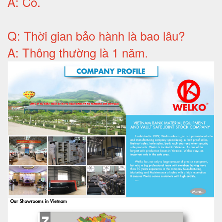
A:
Có
.
Q: T
hời gian bảo hành
là bao lâu?
A: Thông thường là 1 năm.