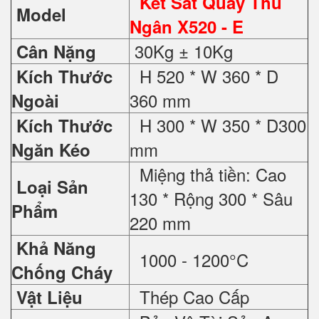
Két Sắt Quầy Thu
Model
Ngân X520 - E
30Kg ± 10Kg
Cân Nặng
H 520 * W 360 * D
Kích Thước
360 mm
Ngoài
H 300 * W 350 * D300
Kích Thước
mm
Ngăn Kéo
Miệng thả tiền: Cao
Loại Sản
130 * Rộng 300 * Sâu
Phẩm
220 mm
Khả Năng
1000 - 1200°C
Chống Cháy
Thép Cao Cấp
Vật Liệu