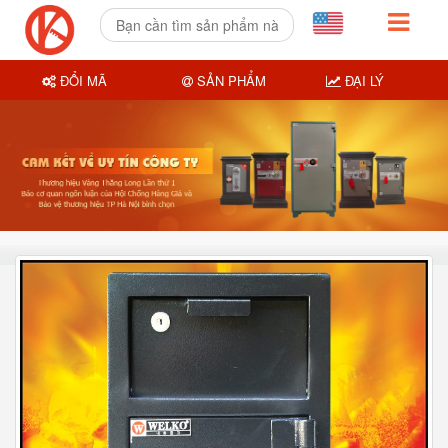
ĐỔI MÃ
SẢN PHẨM
ĐẠI LÝ