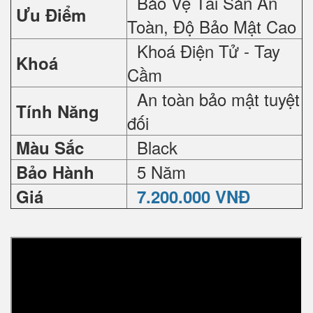
Bảo Vệ Tài Sản An
Ưu Điểm
Toàn, Độ Bảo Mật Cao
Khoá Điện Tử - Tay
Khoá
Cầm
An toàn bảo mật tuyệt
Tính Năng
đối
Black
Màu Sắc
5 Năm
Bảo Hành
Giá
7.200.000 VNĐ