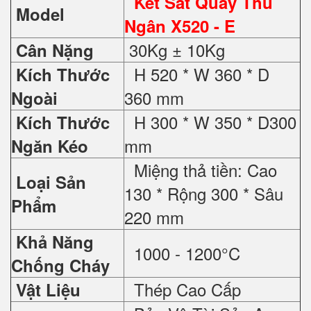
Két Sắt Quầy Thu
Model
Ngân X520 - E
30Kg ± 10Kg
Cân Nặng
H 520 * W 360 * D
Kích Thước
360 mm
Ngoài
H 300 * W 350 * D300
Kích Thước
mm
Ngăn Kéo
Miệng thả tiền: Cao
Loại Sản
130 * Rộng 300 * Sâu
Phẩm
220 mm
Khả Năng
1000 - 1200°C
Chống Cháy
Thép Cao Cấp
Vật Liệu