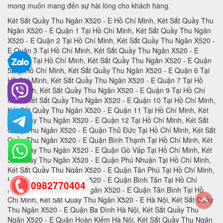
mong muốn mang đến sự hài lòng cho khách hàng.
Két Sắt Quầy Thu Ngân X520 - E Hồ Chí Minh, Két Sắt Quầy Thu Ngân X520 - E Quận 1 Tại Hồ Chí Minh, Két Sắt Quầy Thu Ngân X520 - E Quận 2 Tại Hồ Chí Minh, Két Sắt Quầy Thu Ngân X520 - E Quận 3 Tại Hồ Chí Minh, Két Sắt Quầy Thu Ngân X520 - E Quận 4 Tại Hồ Chí Minh, Két Sắt Quầy Thu Ngân X520 - E Quận 5 Tại Hồ Chí Minh, Két Sắt Quầy Thu Ngân X520 - E Quận 6 Tại Hồ Chí Minh, Két Sắt Quầy Thu Ngân X520 - E Quận 7 Tại Hồ Chí Minh, Két Sắt Quầy Thu Ngân X520 - E Quận 9 Tại Hồ Chí Minh, Két Sắt Quầy Thu Ngân X520 - E Quận 10 Tại Hồ Chí Minh, Két Sắt Quầy Thu Ngân X520 - E Quận 11 Tại Hồ Chí Minh, Két Sắt Quầy Thu Ngân X520 - E Quận 12 Tại Hồ Chí Minh, Két Sắt Quầy Thu Ngân X520 - E Quận Thủ Đức Tại Hồ Chí Minh, Két Sắt Quầy Thu Ngân X520 - E Quận Bình Thạnh Tại Hồ Chí Minh, Két Sắt Quầy Thu Ngân X520 - E Quận Gò Vấp Tại Hồ Chí Minh, Két Sắt Quầy Thu Ngân X520 - E Quận Phú Nhuận Tại Hồ Chí Minh, Két Sắt Quầy Thu Ngân X520 - E Quận Tân Phú Tại Hồ Chí Minh, Két Sắt Quầy Thu Ngân X520 - E Quận Bình Tân Tại Hồ Chí Minh, Két Sắt Quầy Thu Ngân X520 - E Quận Tân Bình Tại Hồ Chí Minh, Két Sắt Quầy Thu Ngân X520 - E Hà Nội, Két Sắt Quầy Thu Ngân X520 - E Quận Ba Đình Hà Nội, Két Sắt Quầy Thu Ngân X520 - E Quận Hoàn Kiếm Hà Nội, Két Sắt Quầy Thu Ngân X520 - E Quận Hai Bà Trưng Hà Nội, Két Sắt Quầy Thu Ngân X520 - E Quận Đống Đa Hà Nội, Két Sắt Quầy Thu Ngân X520 - E Quận Tây Hồ Hà Nội, Két Sắt Quầy Thu Ngân X520 - E Quận Đống Đa Hà Nội, Két Sắt Quầy Thu Ngân X520 - E Quận Thanh Xuân Hà Nội, Két Sắt Quầy Thu Ngân X520 - E Quận Hoàng Mai Hà Nội, Két Sắt Quầy Thu Ngân X520 - E Quận Long Biên Hà Nội, Két Sắt Quầy Thu Ngân X520 - E Quận Đống Đa Hà Nội, Két Sắt Quầy Thu Ngân X520 - E Huyện Thanh Trì Hà Nội, Két Sắt Quầy Thu Ngân X520 - E Huyện Gia Lâm Hà Nội, Két Sắt Quầy Thu Ngân X520 - E Huyện Đông Anh Hà Nội, Két Sắt Quầy Thu Ngân X520 - E Huyện Sóc Sơn Hà Nội, Két Sắt Quầy Thu Ngân X520 - E Quận Hà Đông Hà Nội, Két Sắt Quầy Thu Ngân X520 - E Thị xã Sơn Tây Hà Nội, Két Sắt Quầy Thu Ngân X520 - E Huyện Ba Vì Hà Nội, Két Sắt Quầy Thu Ngân X520 - E Huyện Phúc Thọ Hà Nội, Két Sắt Quầy Thu Ngân X520 - E Huyện Thạch Thất Hà Nội, Két Sắt Quầy Thu Ngân X520 - E Huyện Quốc Oai Hà Nội, Két Sắt Quầy Thu Ngân X520 - E Huyện Chương Mỹ Hà Nội, Két Sắt Quầy Thu Ngân X520 - E Huyện Đan Phượng Hà Nội, Két Sắt Quầy Thu Ngân X520 - E Huyện Hoài Đức Hà Nội, Két Sắt Quầy Thu Ngân X520 - E Huyện Thanh Oai Hà Nội, Két Sắt Quầy Thu Ngân X520 - E Huyện Mỹ Đức Hà Nội, Két Sắt Quầy Thu Ngân X520 - E Huyện Ứng Hoà Hà Nội, Két Sắt Quầy Thu Ngân X520 - E Huyện Thường Tín Hà Nội, Két Sắt Quầy Thu Ngân X520 - E Huyện Phú Xuyên Hà Nội, Két Sắt Quầy Thu Ngân X520 - E Huyện Mê Linh Hà Nội, Két Sắt Quầy Thu Ngân X520 - E Quận Nam Từ Liên Hà Nội, Két Sắt Quầy Thu Ngân X520 - E An Giang, Két Sắt Quầy Thu Ngân X520 - E Thành phố Long Xuyên Tỉnh An Giang, Két Sắt Quầy Thu Ngân X520 - E Thành phố Châu Đốc Tỉnh An Giang, Két Sắt Quầy Thu Ngân X520 - E Huyện An Phú Tỉnh An Giang, Két Sắt Quầy Thu Ngân X520 - E Thị xã Tân Châu, Két Sắt Quầy Thu Ngân X520 - E Huyện Phú Tân, Két Sắt Quầy Thu Ngân X520 - E Huyện Châu Phú, Két Sắt Quầy Thu Ngân X520 - E Huyện Tịnh Biên, Két Sắt Quầy Thu Ngân X520 - E Huyện Tri Tôn, Két Sắt Quầy Thu Ngân X520 - E Huyện Châu Thành Tỉnh An Giang, Két Sắt Quầy Thu Ngân X520 - E Huyện Chợ Mới Tỉnh An Giang, Két Sắt Quầy Thu Ngân X520 - E Huyện Thoại Sơn Tỉnh An Giang, Két Sắt Quầy Thu Ngân X520 - E Vũng Tàu, Két Sắt Quầy Thu Ngân X520 - E Thành phố Vũng Tàu Tại Bà Rịa - Vũng Tàu, Két Sắt Quầy Thu Ngân X520 - E Thành phố Bà Rịa Tại Bà Rịa - Vũng Tàu, Két Sắt Quầy Thu Ngân X520 - E Huyện Châu Đức Tại Bà Rịa - Vũng Tàu, Két Sắt Quầy Thu Ngân X520 - E Huyện Xuyên Mộc Tại Bà Rịa - Vũng Tàu, Két Sắt Quầy Thu Ngân X520 - E Huyện Long Điền Tại Bà Rịa - Két Sắt Quầy Thu Ngân X520 - E Cần Thơ, Két Sắt Quầy Thu Ngân X520 - E Tại Thành phố Cần Thơ Tỉnh Cần Thơ, Két Sắt Quầy Thu Ngân X520 - E Tại Quận Ninh Kiều Tỉnh Cần Thơ, Két Sắt Quầy Thu Ngân X520 - E Tại Quận Ô Môn Tỉnh Cần Thơ, Két Sắt Quầy Thu Ngân X520 - E Tại Quận Bình Thuỷ Tỉnh Cần Thơ, Két Sắt Quầy Thu Ngân X520 - E Tại Quận Cái Răng Tỉnh Cần Thơ, Két Sắt Quầy Thu Ngân X520 - E Tại Quận Thốt Nốt Tỉnh Cần Thơ, Két Sắt Quầy Thu Ngân X520 - E Tại Huyện Vĩnh Thạnh Tỉnh Cần Thơ, Két Sắt Quầy Thu Ngân X520 - E Tại Huyện Cờ Đỏ Tỉnh Cần Thơ, Két Sắt Quầy Thu Ngân X520 - E Tại Huyện Phong Điền Tỉnh Cần Thơ, Két Sắt Quầy Thu Ngân X520 - E Tại Huyện Thới Lai Tỉnh Cần Thơ, Két Sắt Quầy Thu Ngân X520 - E Đà Nẵng, Két Sắt Quầy Thu Ngân X520 - E Tại Thành phố Đà Nẵng Tỉnh Đà Nẵng, Két Sắt Quầy Thu Ngân X520 - E Tại Quận Liên Chiểu Tỉnh Đà Nẵng, Két Sắt Quầy Thu Ngân X520 - E Tại Quận Thanh Khê Tỉnh Đà Nẵng, Két Sắt Quầy Thu Ngân X520 - E Tại Quận Hải Châu Tỉnh Đà Nẵng, Két Sắt Quầy Thu Ngân X520 - E Tại Quận Sơn Trà Tỉnh Đà Nẵng, Két Sắt Quầy Thu Ngân X520 - E Tại Quận Ngũ Hành Sơn Tỉnh Đà Nẵng, Két Sắt Quầy Thu Ngân X520 - E Tại Quận Cẩm Lệ Tỉnh Đà Nẵng, Két Sắt Quầy Thu Ngân X520 - E TạiHuyện Hòa Vang Tỉnh Đà Nẵng, Két Sắt Quầy Thu Ngân X520 - E Đắk Lắk, Két Sắt Quầy Thu Ngân X520 - E Tại Thành phố Buôn Ma Thuột Tỉnh Đắk Lắk, Két Sắt Quầy Thu Ngân X520 - E Tại Thị xã Buôn Hồ Tỉnh Đắk Lắk, Két Sắt Quầy Thu Ngân X520 - E Tại Huyện Buôn Đôn Tỉnh Đắk Lắk, Két Sắt Quầy Thu Ngân X520 - E Tại Huyện Cư Kuin Tỉnh Đắk Lắk, Két Sắt Quầy Thu Ngân X520 - E Tại Huyện Cư M’gar Tỉnh Đắk Lắk, Két Sắt Quầy Thu Ngân X520 - E Tại Huyện Ea H’leo Tỉnh Đắk Lắk, Két Sắt Quầy Thu Ngân X520 - E Tại Huyện Ea Kar Tỉnh Đắk Lắk, Két Sắt Quầy Thu Ngân X520 - E Tại Huyện Ea Súp Tỉnh Đắk Lắk, Két Sắt Quầy Thu Ngân X520 - E Tại Huyện Krông Ana Tỉnh Đắk Lắk, Két Sắt Quầy Thu Ngân X520 - E Tại Huyện Krông Bông Tỉnh Đắk Lắk, Két Sắt Quầy Thu Ngân X520 - E Tại Huyện Krông Búk Tỉnh Đắk Lắk, Két Sắt Quầy Thu Ngân X520 - E Tại Huyện Krông Năng Tỉnh Đắk Lắk, Két Sắt Quầy Thu Ngân X520 - E Tại Huyện Krông Pắk Tỉnh Đắk Lắk, Két Sắt Quầy Thu Ngân X520 - E Tại Huyện Lắk Tỉnh Đắk Lắk, Két Sắt Quầy Thu Ngân X520 - E Tại Huyện M’Đrắk Tỉnh Đắk Lắk, Két Sắt Quầy Thu Ngân X520 - E Đắk Nông, Két Sắt Quầy Thu Ngân X520 - E Tại Thành phố Gia Nghĩa Tỉnh Đắk Nông, Két Sắt Quầy Thu Ngân X520 - E Tại Huyện Cư Jút Tỉnh Đắk Nông, Két Sắt Quầy Thu Ngân X520 - E Tại Huyện Đắk Glong Tỉnh Đắk Nông, Két Sắt Quầy Thu Ngân X520 - E Tại Huyện Đắk Mil Tỉnh Đắk Nông, Két Sắt Quầy Thu Ngân X520 - E Tại Huyện Đắk R’lấp Tỉnh Đắk Nông, Két Sắt Quầy Thu Ngân X520 - E Tại Huyện Đắk Song Tỉnh Đắk Nông, Két Sắt Quầy Thu Ngân X520 - E Tại Huyện Krông Nô Tỉnh Đắk Nông, Két Sắt Quầy Thu Ngân X520 - E Tại Huyện Tuy Đức Tỉnh Đắk Nông, Két Sắt Quầy Thu Ngân X520 - E Đồng Nai, Két Sắt Quầy Thu Ngân X520 - E Tại Thành phố Biên Hòa Tỉnh Đồng Nai, Két Sắt Quầy Thu Ngân X520 - E Tại Thành phố Long Khánh Tỉnh Đồng Nai, Két Sắt Quầy Thu Ngân X520 - E Tại Huyện Cẩm Mỹ Tỉnh Đồng Nai, Két Sắt Quầy Thu Ngân X520 - E Tại Huyện Định Quán Tỉnh Đồng Nai, Két Sắt Quầy Thu Ngân X520 - E Tại Huyện Long Thành Tỉnh Đồng Nai, Két Sắt Quầy Thu Ngân X520 - E Tại Huyện Nhơn Trạch Tỉnh Đồng Nai, Két Sắt Quầy Thu Ngân X520 - E Tại Huyện Tân Phú Tỉnh Đồng Nai, Két Sắt Quầy Thu Ngân X520 - E Tại Huyện Thống Nhất Tỉnh Đồng Nai, Két Sắt Quầy Thu Ngân X520 - E Tại Huyện Trảng Bom Tỉnh Đồng Nai, Két Sắt Quầy Thu Ngân X520 - E Tại Huyện Vĩnh Cửu Tỉnh Đồng Nai, Két Sắt Quầy Thu Ngân X520 - E Tại Huyện Xuân Lộc Tỉnh Đồng Nai, Két Sắt Quầy Thu Ngân X520 - E Biên Hòa, Két Sắt Quầy Thu Ngân X520 - E Đồng Tháp, Két Sắt Quầy Thu Ngân X520 - E Tại Thành phố Cao Lãnh Tỉnh Đồng Tháp, Két Sắt Quầy Thu Ngân X520 - E Tại Thành phố Sa Đéc Tỉnh Đồng Tháp, Két Sắt Quầy Thu Ngân X520 - E Tại Thị xã Hồng Ngự Tỉnh Đồng Tháp, Két Sắt Quầy Thu Ngân X520 - E Tại Huyện Cao Lãnh Tỉnh Đồng Tháp, Két Sắt Quầy Thu Ngân X520 - E Tại Huyện Châu Thành Tỉnh Đồng Tháp, Két Sắt Quầy Thu Ngân X520 - E Tại Huyện Hồng Ngự Tỉnh Đồng Tháp, Két Sắt Quầy Thu Ngân X520 - E Tại Huyện Lai Vung Tỉnh Đồng Tháp, Két Sắt Quầy Thu Ngân X520 - E Tại Huyện Lấp Vò Tỉnh Đồng Tháp, Két Sắt Quầy Thu Ngân X520 - E Tại Huyện Tam Nông Tỉnh Đồng Tháp, Két Sắt Quầy Thu Ngân X520 - E Tại Huyện Tân Hồng Tỉnh Đồng Tháp, Két Sắt Quầy Thu Ngân X520 - E Tại Huyện Thanh Bình Tỉnh Đồng Tháp, Két Sắt Quầy Thu Ngân X520 - E Tại Huyện Tháp Mười Tỉnh Đồng Tháp, Két Sắt Quầy Thu Ngân X520 - E Tại Thành phố Điện Biên Phủ Tỉnh Điện Biên, Két Sắt Quầy Thu Ngân X520 - E Tại Thị xã Mường Lay Tỉnh Điện Biên, Két Sắt Quầy Thu Ngân X520 - E Tại Huyện Điện Biên Tỉnh Điện Biên, Két Sắt Quầy Thu Ngân X520 - E Tại Huyện Điện Biên Đông Tỉnh Điện Biên, Két Sắt Quầy Thu Ngân X520 - E Tại Huyện Mường Ảng Tỉnh Điện Biên, Két Sắt Quầy Thu Ngân X520 - E Tại Huyện Mường Chà Tỉnh Điện Biên, Két Sắt Quầy Thu Ngân X520 - E Tại Huyện Mường Nhé Tỉnh Điện Biên, Két Sắt Quầy Thu Ngân X520 - E Tại Huyện Nậm Pồ Tỉnh Điện Biên, Két Sắt Quầy Thu Ngân X520 - E Tại Huyện Tủa Chùa Tỉnh Điện Biên, Két Sắt Quầy Thu Ngân X520 - E Tại Huyện Tuần Giáo Tỉnh Điện Biên, Két Sắt Quầy Thu Ngân X520 - E Điện Biên, Két Sắt Quầy Thu Ngân X520 - E Gia Lai, Két Sắt Quầy Thu Ngân X520 - E Tại Thành phố Pleiku Tỉnh Gia Lai, Két Sắt Quầy Thu Ngân X520 - E Tại Thị xã An Khê Tỉnh Gia Lai, Két Sắt Quầy Thu Ngân X520 - E Tại Thị xã Ayun Pa Tỉnh Gia Lai, Két Sắt Quầy Thu Ngân X520 - E Tại Huyện Chư Păh Tỉnh Gia Lai, Két Sắt Quầy Thu Ngân X520 - E Tại Huyện Chư Prông Tỉnh Gia Lai, Két Sắt Quầy Thu Ngân X520 - E Tại Huyện Chư Pưh Tỉnh Gia Lai, Két Sắt Quầy Thu Ngân X520 - E Tại Huyện Chư Sê Tỉnh Gia Lai, Két Sắt Quầy Thu Ngân X520 - E Tại Huyện Đắk Đoa Tỉnh Gia Lai, Két Sắt Quầy Thu Ngân X520 - E Tại Huyện Đak Pơ Tỉnh Gia Lai, Két Sắt Quầy Thu Ngân X520 - E Tại Huyện Đức Cơ Tỉnh Gia Lai, Két Sắt Quầy Thu Ngân X520 - E Tại Huyện Ia Grai Tỉnh Gia Lai, Két Sắt Quầy Thu Ngân X520 - E Tại Huyện Ia Pa Tỉnh Gia Lai, Két Sắt Quầy Thu Ngân X520 - E Tại Huyện K’Bang Tỉnh Gia Lai, Két Sắt Quầy Thu Ngân X520 - E Tại Huyện Kông Chro Tỉnh Gia Lai, Két Sắt Quầy Thu Ngân X520 - E Tại Huyện Krông Pa Tỉnh Gia Lai, Két Sắt Quầy Thu Ngân X520 - E Tại Huyện Mang Yang Tỉnh Gia La
0982770404
back