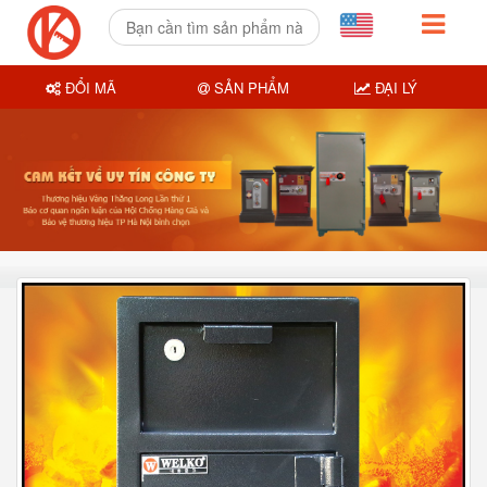
ĐỔI MÃ
SẢN PHẨM
ĐẠI LÝ