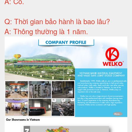
A:
Có
.
Q: T
hời gian bảo hành
là bao lâu?
A: Thông thường là 1 năm.