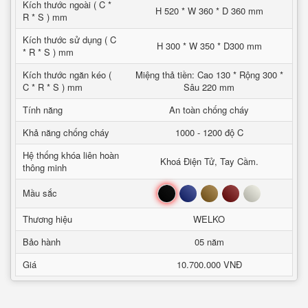
Kích thước ngoài ( C *
H 520 * W 360 * D 360 mm
R * S ) mm
Kích thước sử dụng ( C
H 300 * W 350 * D300 mm
* R * S ) mm
Kích thước ngăn kéo (
Miệng thả tiền: Cao 130 * Rộng 300 *
C * R * S ) mm
Sâu 220 mm
Tính năng
An toàn chống cháy
Khả năng chống cháy
1000 - 1200 độ C
Hệ thống khóa liên hoàn
Khoá Điện Tử, Tay Cầm.
thông minh
Đen
Xanh
Nâu
Đỏ
Trắng
Mầu sắc
Thương hiệu
WELKO
Bảo hành
05 năm
Giá
10.700.000 VNĐ