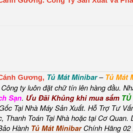
 Cánh Gương.
Công Ty Sản Xuất Và Ph
Tủ Mát Minibar
–
Tủ Mát 
 Cánh Gương,
Công ty luôn đặt chữ tín lên hàng đầu. Nh
ch Sạn
.
Ưu Đãi Khủng khi mua sắm
TỦ 
ốc Tại Nhà Máy Sản Xuất. Hỗ Trợ Tư Vấn
 Thanh Toán Tại Nhà hoặc tại Cơ Quan. D
 Bảo Hành
Tủ Mát Minibar
Chính Hãng 02 n