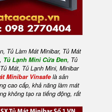
n, Tủ Làm Mát Minibar, Tủ Mát
h,
Tủ Lạnh Mini Cửa Đen
, Tủ
Tủ Mát, Tủ Lạnh Mini, Minibar
át Minibar Vinsafe
là sản
ơng cao cấp, khả năng làm mát
g không tạo ra tiếng động, rất