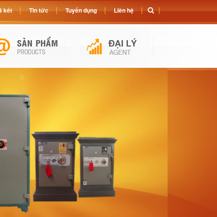
 két
Tin tức
Tuyển dụng
Liên hệ