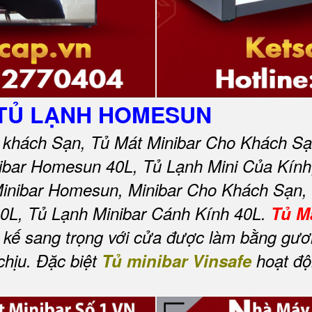
 TỦ LẠNH HOMESUN
r khách Sạn, Tủ Mát Minibar Cho Khách Sạ
nibar Homesun 40L, Tủ Lạnh Mini Của Kín
Minibar Homesun, Minibar Cho Khách Sạn, 
0L, Tủ Lạnh Minibar Cánh Kính 40L.
Tủ M
t kế sang trọng với cửa được làm bằng gư
chịu. Đặc biệt
Tủ minibar Vinsafe
hoạt độn