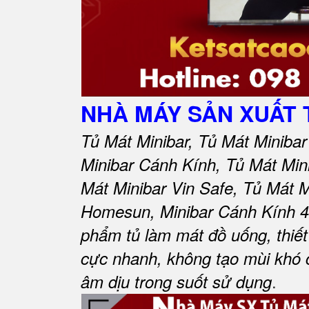
NHÀ MÁY SẢN XUẤT
Tủ Mát Minibar, Tủ Mát Miniba
Minibar Cánh Kính, Tủ Mát Mi
Mát Minibar Vin Safe, Tủ Mát 
Homesun, Minibar Cánh Kính 4
phẩm tủ làm mát đồ uống, thiế
cực nhanh, không tạo mùi khó 
.
âm dịu trong suốt sử dụng