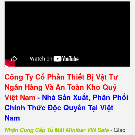
Công Ty Cổ Phần Thiết Bị Vật Tư
Ngân Hàng Và An Toàn Kho Quỹ
Việt Nam
- Nhà Sản Xuất, Phân Phối
Chính Thức Độc Quyền Tại Việt
Nam
Nhận Cung Cấp Tủ Mát Minibar VIN Safe
- Giao