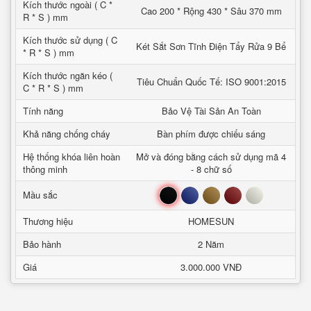
Kích thước ngoài ( C *
Cao 200 * Rộng 430 * Sâu 370 mm
R * S ) mm
Kích thước sử dụng ( C
Két Sắt Sơn Tĩnh Điện Tẩy Rửa 9 Bể
* R * S ) mm
Kích thước ngăn kéo (
Tiêu Chuẩn Quốc Tế: ISO 9001:2015
C * R * S ) mm
Tính năng
Bảo Vệ Tài Sản An Toàn
Khả năng chống cháy
Bàn phím được chiếu sáng
Hệ thống khóa liên hoàn
Mở và đóng bằng cách sử dụng mã 4
thông minh
- 8 chữ số
Đen
Xanh
Nâu
Đỏ
Trắng
Mầu sắc
Thương hiệu
HOMESUN
Bảo hành
2 Năm
Giá
3.000.000 VNĐ