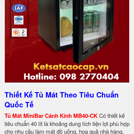
Thiết Kế Tủ Mát Theo Tiêu Chuẩn
Quốc Tế
Tủ Mát MiniBar Cánh Kính MB40-CK
Có thiết kế
tiêu chuẩn 40 lít là khoảng dung tích tiện lợi phù hợp
cho nhu cầu làm mát đồ uống, hoa quả nhà hàng,