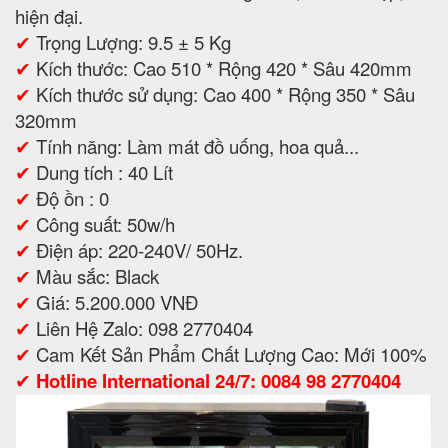
hiện đại.
✔
Trọng Lượng: 9.5 ± 5 Kg
✔
Kích thước: Cao 510 * Rộng 420 * Sâu 420mm
✔
Kích thước sử dụng: Cao 400 * Rộng 350 * Sâu
320mm
✔
Tính năng: Làm mát đồ uống, hoa quả...
✔
Dung tích : 40 Lít
✔
Độ ồn : 0
✔
Công suất: 50w/h
✔
Điện áp: 220-240V/ 50Hz.
✔
Màu sắc: Black
✔
Giá: 5.200.000 VNĐ
✔
Liên Hệ Zalo: 098 2770404
✔
Cam Kết Sản Phẩm Chất Lượng Cao: Mới 100%
✔
Hotline International 24/7: 0084 98 2770404