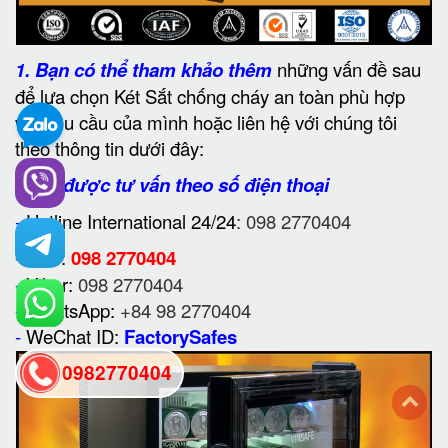
1.
Bạn có thể tham khảo thêm
những vấn đề sau
để lựa chọn Két Sắt chống cháy an toàn phù hợp
với nhu cầu của mình hoặc liên hệ với chúng tôi
theo thông tin dưới đây:
2. Để được tư vấn theo số điện thoại
-
Hotline International 24/24
: 098 2770404
-
Zalo:
098 2770404
-
Viber:
098 2770404
-
WhatsApp:
+84 98 2770404
-
WeChat ID:
FactorySafes
0982770404
back