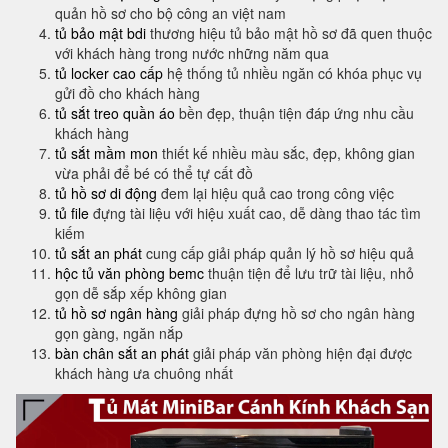
quản hồ sơ cho bộ công an việt nam
tủ bảo mật bdi
thương hiệu tủ bảo mật hồ sơ đã quen thuộc
với khách hàng trong nước những năm qua
tủ locker cao cấp
hệ thống tủ nhiều ngăn có khóa phục vụ
gửi đồ cho khách hàng
tủ sắt treo quần áo
bền đẹp, thuận tiện đáp ứng nhu cầu
khách hàng
tủ sắt mầm mon
thiết kế nhiều màu sắc, đẹp, không gian
vừa phải để bé có thể tự cất đồ
tủ hồ sơ di động
đem lại hiệu quả cao trong công việc
tủ file
đựng tài liệu với hiệu xuất cao, dễ dàng thao tác tìm
kiếm
tủ sắt an phát
cung cấp giải pháp quản lý hồ sơ hiệu quả
hộc tủ văn phòng bemc
thuận tiện để lưu trữ tài liệu, nhỏ
gọn dễ sắp xếp không gian
tủ hồ sơ ngân hàng
giải pháp đựng hồ sơ cho ngân hàng
gọn gàng, ngăn nắp
bàn chân sắt an phát
giải pháp văn phòng hiện đại được
khách hàng ưa chuông nhất