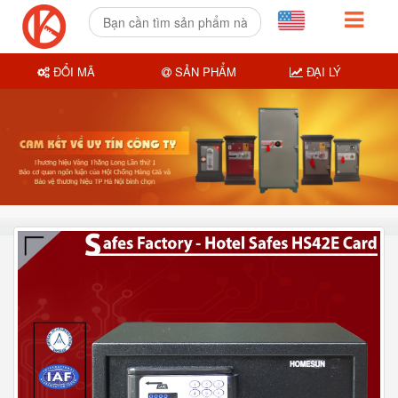
ĐỔI MÃ
SẢN PHẨM
ĐẠI LÝ