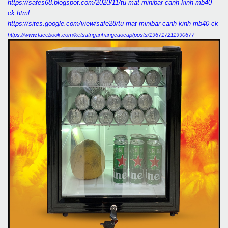
https://safes68.blogspot.com/2020/11/tu-mat-minibar-canh-kinh-mb40-
ck.html
https://sites.google.com/view/safe28/tu-mat-minibar-canh-kinh-mb40-ck
https://www.facebook.com/ketsatnganhangcaocap/posts/196717211990677