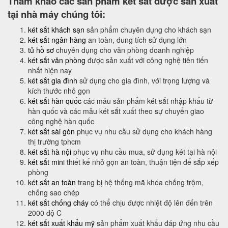
Tham khảo các sản phẩm két sắt được sản xuất
tại nhà máy chúng tôi:
két sắt khách sạn
sản phẩm chuyên dụng cho khách sạn
két sắt ngân hàng
an toàn, dung tích sử dụng lớn
tủ hồ sơ
chuyên dụng cho văn phòng doanh nghiệp
két sắt văn phòng
được sản xuất với công nghệ tiên tiến
nhất hiện nay
két sắt gia đình
sử dụng cho gia đình, với trọng lượng và
kích thước nhỏ gọn
két sắt hàn quốc
các mẫu sản phẩm két sắt nhập khẩu từ
hàn quốc và các mẫu két sắt xuất theo sự chuyển giao
công nghệ hàn quốc
két sắt sài gòn
phục vụ nhu cầu sử dụng cho khách hàng
thị trường tphcm
két sắt hà nội
phục vụ nhu cầu mua, sử dụng két tại hà nội
két sắt mini
thiết kế nhỏ gọn an toàn, thuận tiện để sắp xếp
phòng
két sắt an toàn
trang bị hệ thống mã khóa chống trộm,
chống sao chép
két sắt chống cháy
có thể chịu được nhiệt độ lên đến trên
2000 độ C
két sắt xuất khẩu mỹ
sản phẩm xuất khẩu đáp ứng nhu cầu