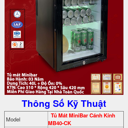
Thông Số Kỹ Thuật
Tủ Mát MiniBar Cánh Kính
Model
MB40-CK