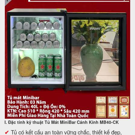
I. Đặc tính kỹ thuật Tủ Mát MiniBar Cánh Kính MB40-CK
✔
Tủ có kết cấu an toàn vững chắc, thiết kế đẹp,