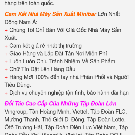
hàng trên toàn quốc.
Cam Kết Nhà Máy Sản Xuất Minibar
Lớn Nhất
Đông Nam Á:
+
Chúng Tôi Chỉ Bán Với Giá Gốc Nhà Máy Sản
Xuất.
+
Cam kết giá rẻ nhất thị trường
+
Giao Hàng và Lắp Đặt Tận Nơi Miễn Phí
+
Luôn Luôn Chịu Tránh Nhiệm Về Sản Phẩm
+
Chữ Tín Đặt Lên Hàng Đầu
+
Hàng Mới 100% đến tay nhà Phân Phối và Người
Tiêu Dùng.
+
Dịch vụ chuyên nghiệp tận tình, bảo hành dài hạn
Đối Tác Cao Cấp Của Những Tập Đoàn Lớn
Vingroup, Tân Hoàng Minh, Viettel, Tập Đoàn FLC,
Mường Thanh, Thế Giới Di Động, Tập Đoàn Lotte,
Ôtô Trường Hải, Tập Đoàn Điện Lực Việt Nam, Tập
Đoàn Dầu Khí, Vinamilk, VietJet, Tập Đoàn DOJI,