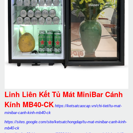
Linh Liên Kết Tủ Mát MiniBar Cánh
Kính MB40-CK
https://ketsatcaocap.vn/chi-tiet/tu-mat-
minibar-canh-kinh-mb40-ck
https://sites.google.com/site/ketsatchongdap/tu-mat-minibar-canh-kinh-
mb40-ck