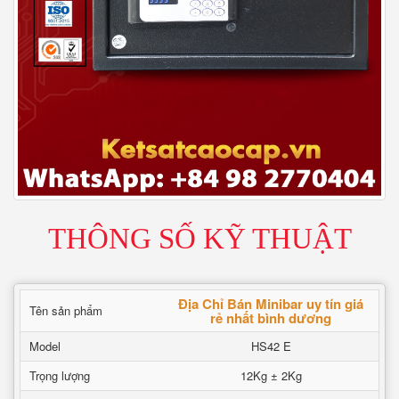
THÔNG SỐ KỸ THUẬT
Địa Chỉ Bán Minibar uy tín giá
Tên sản phẩm
rẻ nhất bình dương
Model
HS42 E
Trọng lượng
12Kg ± 2Kg