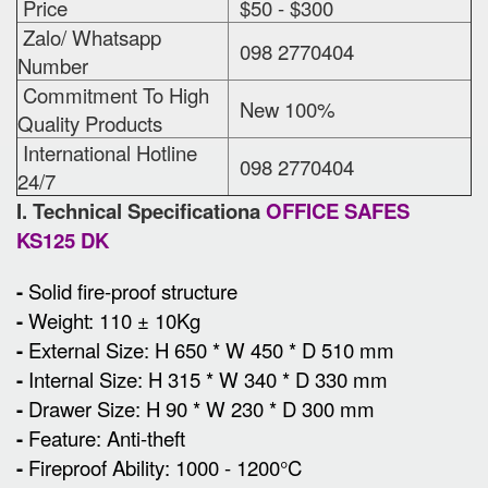
Price
$50 - $300
Zalo/ Whatsapp
098 2770404
Number
Commitment To High
New 100%
Quality Products
International Hotline
098 2770404
24/7
I. Technical Specificationa
OFFICE SAFES
KS125 DK
-
Solid fire-proof structure
-
Weight: 110 ± 10Kg
-
External Size
:
H 650 * W 450 * D 510 mm
-
Internal Size: H 315 * W 340 * D 330 mm
-
Drawer Size: H 90 * W 230 * D 300 mm
-
Feature: Anti-theft
-
Fireproof Ability: 1000 - 1200°C