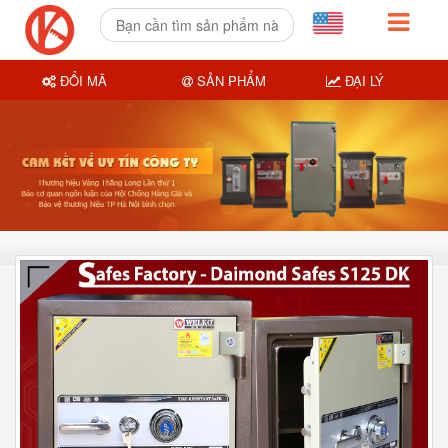
ĐỔI MÃ
SẢN PHẨM
ĐẠI LÝ