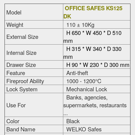
OFFICE SAFES KS125
Model
DK
Weight
110 ± 10Kg
H 650 * W 450 * D 510
External Size
mm
H 315 * W 340 * D 330
Internal Size
mm
Drawer Size
H 90 * W 230 * D 300 mm
Feature
Anti-theft
Fireproof Ability
1000 - 1200°C
Lock System
Mechanical Lock
Banks, agencies,
Use For
supermarkets, restaurants
...
Color
Black
Band Name
WELKO Safes