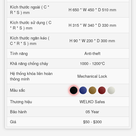
Kích thước ngoài ( C *
H 650 * W 450 * D 510 mm
R * S ) mm
Kích thước sử dụng ( C
H 315 * W 340 * D 330 mm
* R * S ) mm
Kích thước ngăn kéo (
H 90 * W 230 * D 300 mm
C * R * S ) mm
Tính năng
Anti-theft
Khả năng chống cháy
1000 - 1200°C
Hệ thống khóa liên hoàn
Mechanical Lock
thông minh
Đen
Xanh
Nâu
Đỏ
Trắng
Mầu sắc
Thương hiệu
WELKO Safes
Bảo hành
05 Year
Giá
$50 - $300