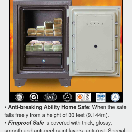
•
Anti-breaking Ability Home Safe
: When the safe
falls freely from a height of 30 feet (9.144m).
•
Fireproof Safe
is covered with thick, glossy,
smooth and anti-peel paint layers, anti-rust. Special