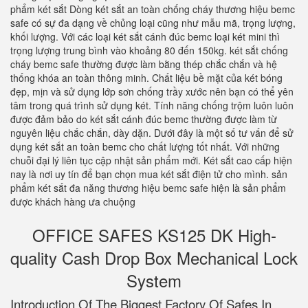
phẩm két sắt Dòng két sắt an toàn chống cháy thương hiệu bemc
safe có sự đa dạng về chủng loại cũng như mẫu mã, trọng lượng,
khối lượng. Với các loại két sắt cánh đúc bemc loại két mini thì
trọng lượng trung bình vào khoảng 80 đến 150kg. két sắt chống
cháy bemc safe thường được làm bằng thép chắc chắn và hệ
thống khóa an toàn thông minh. Chất liệu bề mặt của két bóng
đẹp, mịn và sử dụng lớp sơn chống trầy xước nên bạn có thể yên
tâm trong quá trình sử dụng két. Tính năng chống trộm luôn luôn
được đảm bảo do két sắt cánh đúc bemc thường được làm từ
nguyên liệu chắc chắn, dày dặn. Dưới đây là một số tư vấn để sử
dụng két sắt an toàn bemc cho chất lượng tốt nhất. Với những
chuỗi đại lý liên tục cập nhật sản phẩm mới. Két sắt cao cấp hiện
nay là nơi uy tín để bạn chọn mua két sắt điện tử cho mình. sản
phẩm két sắt đa năng thương hiệu bemc safe hiện là sản phẩm
được khách hàng ưa chuộng
OFFICE SAFES KS125 DK High-
quality Cash Drop Box Mechanical Lock
System
Introduction Of The Biggest Factory Of Safes In