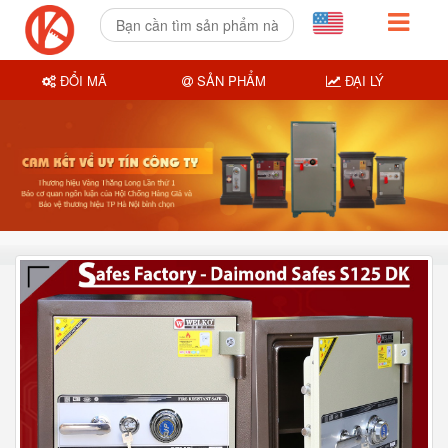
ĐỔI MÃ
SẢN PHẨM
ĐẠI LÝ