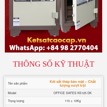
THÔNG SỐ KỸ THUẬT
Két sắt thép bảo mật – Chất
Tên sản phẩm
lượng vượt trội
Model
OFFICE SAFES KS125 DK
Trọng lượng
110 ± 10Kg