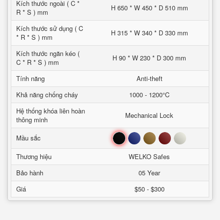
Kích thước ngoài ( C *
H 650 * W 450 * D 510 mm
R * S ) mm
Kích thước sử dụng ( C
H 315 * W 340 * D 330 mm
* R * S ) mm
Kích thước ngăn kéo (
H 90 * W 230 * D 300 mm
C * R * S ) mm
Tính năng
Anti-theft
Khả năng chống cháy
1000 - 1200°C
Hệ thống khóa liên hoàn
Mechanical Lock
thông minh
Đen
Xanh
Nâu
Đỏ
Trắng
Mầu sắc
Thương hiệu
WELKO Safes
Bảo hành
05 Year
Giá
$50 - $300