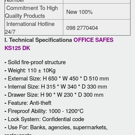
Commitment To High
New 100%
Quality Products
International Hotline
098 2770404
24/7
I. Technical Specificationa
OFFICE SAFES
KS125 DK
-
Solid fire-proof structure
-
Weight: 110 ± 10Kg
-
External Size
:
H 650 * W 450 * D 510 mm
-
Internal Size: H 315 * W 340 * D 330 mm
-
Drawer Size: H 90 * W 230 * D 300 mm
-
Feature: Anti-theft
-
Fireproof Ability: 1000 - 1200°C
-
Lock System: Confidential code
-
Use For: Banks, agencies, supermarkets,
restaurants ...