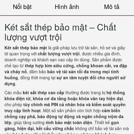
Nổi bật
Hình ảnh
Mô tả
Két sắt thép bảo mật – Chất
lượng vượt trội
Két sắt thép bảo mật
là giải pháp lưu trữ tài sản, hồ sơ và giấy
tờ quan trọng với
chất lượng vượt trội
, được nhiều gia đình,
doanh nghiệp và khách sạn cao cấp tin dùng. Sản phẩm được
chế tạo từ
thép hợp kim siêu cứng, chống khoan cắt, va đập
và cháy nổ
, đảm bảo
bảo vệ tài sản tối đa trong mọi tình
huống
, đồng thời mang lại
sự an tâm tuyệt đối cho người sử
dụng
.
Các mẫu
két sắt thép cao cấp
thường được trang bị
hệ thống
khóa điện tử, khóa cơ đa tầng hoặc khóa vân tay hiện đại
,
cho phép
tùy chỉnh mã PIN cá nhân hóa và kiểm soát quyền
truy cập linh hoạt
. Một số sản phẩm còn tích hợp
cảm biến
chống cạy phá, báo động tự động và ngăn chống trộm đa
lớp
, giúp tăng cường
tính bảo mật toàn diện
. Thiết kế
gọn
gàng, hiện đại, kết cấu vững chắc
không chỉ bảo vệ tài sản mà