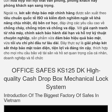
còn
hòa hợp với nội thất văn phòng, phòng khách hay
phòng khách sạn sang trọng
.
Ngoài ra,
két sắt thép bảo mật chính hãng
được sản xuất theo
tiêu chuẩn quốc tế ISO và kiểm định nghiêm ngặt về khả
năng chịu nhiệt, độ bền cơ học
, đáp ứng các yêu cầu cao về
chống cháy, chống trộm và chống va đập
. Với
giá cạnh tranh
từ nhà máy, chính sách bảo hành dài hạn và hỗ trợ kỹ thuật
chuyên nghiệp
, sản phẩm vừa
đảm bảo hiệu quả bảo mật
,
vừa
tối ưu chi phí đầu tư lâu dài
. Đây thực sự là
giải pháp két
sắt thép bảo mật toàn diện, tiện lợi và đáng tin cậy
, thích hợp
cho mọi nhu cầu bảo vệ tài sản và hồ sơ quan trọng của cá nhân,
doanh nghiệp và tổ chức
OFFICE SAFES KS125 DK High-
quality Cash Drop Box Mechanical Lock
System
Introduction Of The Biggest Factory Of Safes In
Vietnam