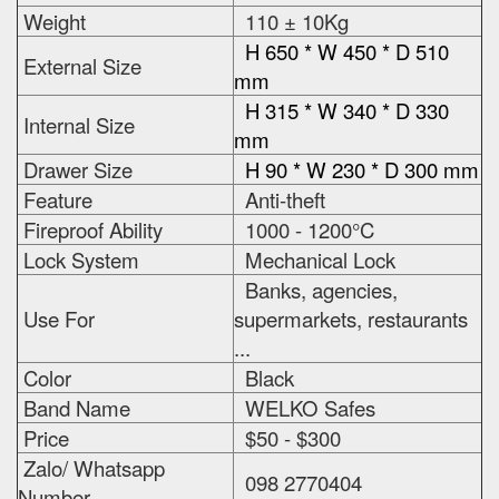
Weight
110 ± 10Kg
H 650 * W 450 * D 510
External Size
mm
H 315 * W 340 * D 330
Internal Size
mm
Drawer Size
H 90 * W 230 * D 300 mm
Feature
Anti-theft
Fireproof Ability
1000 - 1200°C
Lock System
Mechanical Lock
Banks, agencies,
Use For
supermarkets, restaurants
...
Color
Black
Band Name
WELKO Safes
Price
$50 - $300
Zalo/ Whatsapp
098 2770404
Number