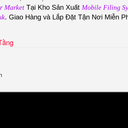
Tại Kho Sản Xuất
r Market
Mobile Filing S
. Giao Hàng và Lắp Đặt Tận Nơi Miễn P
sk
 Tầng
n