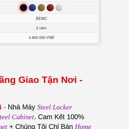
Đen
Xanh
Nâu
Đỏ
Trắng
BEMC
2 năm
4.800.000 VNĐ
ng Giao Tận Nơi -
i
-
Nhà Máy
Steel Locker
. Cam Kết 100%
teel Cabinet
+ Chúng Tôi Chỉ Bán
net
Home