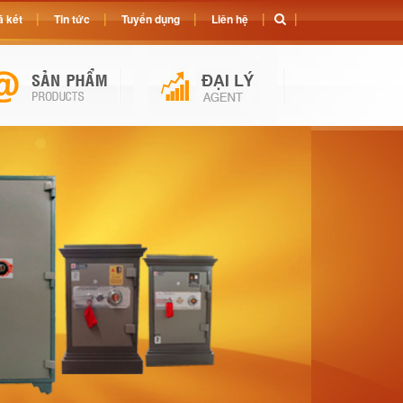
 két
Tin tức
Tuyển dụng
Liên hệ