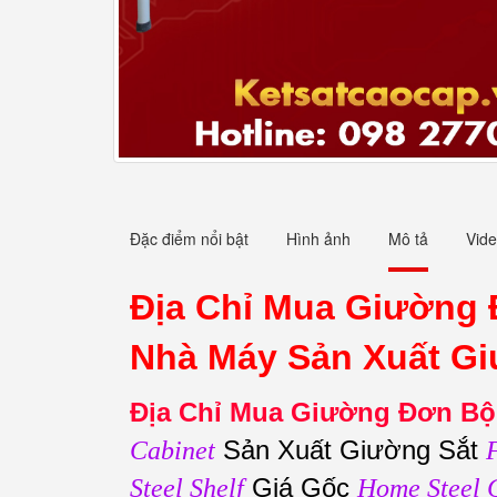
Đặc điểm nổi bật
Hình ảnh
Mô tả
Vid
Địa Chỉ Mua Giường 
Nhà Máy Sản Xuất Gi
Địa Chỉ Mua Giường Đơn Bộ
Sản Xuất Giường Sắt
Cabinet
Giá Gốc
Steel Shelf
Home Steel 