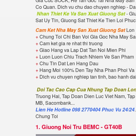
Gia Cuc SOCK, Re Tan Goc Tai Nha May San X
Co Quan. Dich vu chu dao chuyen nghiep - D
Nhan Thiet Ke Va San Xuat Giuong Sat
- G
Sat Uy Tin, Giuong Sat Thiet Ke Tien Loi Phu
Cam Ket Nha May San Xuat Giuong Sat
Lon
+
Chung Toi Chi Ban Voi Gia Goc Nha May Sa
+
Cam ket gia re nhat thi truong
+
Giao Hang va Lap Dat Tan Noi Mien Phi
+
Luon Luon Chiu Trach Nhiem Ve San Pham
+
Chu Tin Dat Len Hang Dau
+
Hang Moi 100% Den Tay Nha Phan Phoi Va 
+
Dich vu chuyen nghiep tan tinh, bao hanh da
Doi Tac Cao Cap Cua Nhung Tap Doan Lo
Truong Hai, Tap Doan Dien Luc Viet Nam, Tạp
MB, Sacombank...
Lien He Hotline 098 2770404 Phuc Vu 24/24
Chung Toi
1.
Giuong Noi Tru BEMC - GT40B