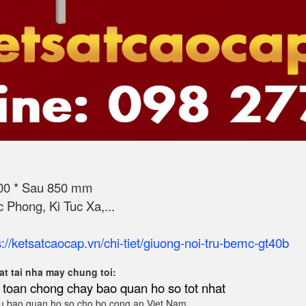
900 * Sau 850 mm
Phong, Ki Tuc Xa,...
s://ketsatcaocap.vn/chi-tiet/giuong-noi-tru-bemc-gt40b
t tai nha may chung toi:
 toan chong chay bao quan ho so tot nhat
 bao quan ho so cho bo cong an Viet Nam