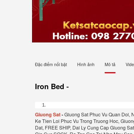
Đặc điểm nổi bật
Hình ảnh
Mô tả
Vid
Iron Bed
-
Giuong Sat
-
Giuong Sat Phuc Vu Quan Doi, N
Ke Tien Loi Phuc Vu Trong Truong Hoc, Giuong
Dat, FREE SHIP, Dai Ly Cung Cap Giuong Sat 