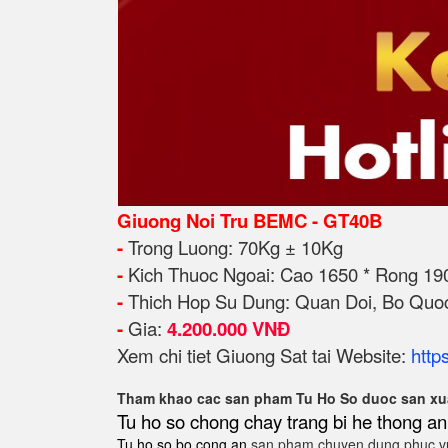
Giuong Noi Tru BEMC - GT40B
-
Trong Luong: 70Kg ± 10Kg
-
Kich Thuoc Ngoai: Cao 1650 * Rong 1
-
Thich Hop Su Dung: Quan Doi, Bo Quoc 
-
Gia:
4.200.000 VNĐ
Xem chi tiet Giuong Sat tai Website:
http
Tham khao cac san pham Tu Ho So duoc san xua
Tu ho so chong chay
trang bi he thong an
Tu ho so bo cong an
san pham chuyen dung phuc vu