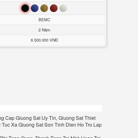
Đen
Xanh
Nâu
Đỏ
Trắng
BEMC
2 Năm
6.500.000 VNĐ
 Cap Giuong Sat Uy Tin, Giuong Sat Thiet
Ki Tuc Xa Giuong Sat Son Tinh Dien Ho Tro Lap