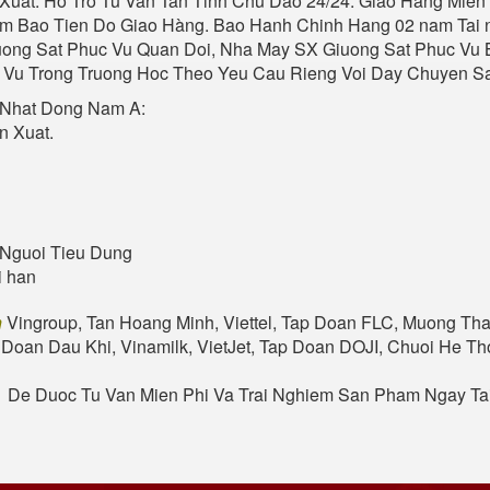
uat. Ho Tro Tu Van Tan Tinh Chu Dao 24/24. Giao Hang Mien 
am Bao Tien Do Giao Hàng. Bao Hanh Chinh Hang 02 nam Tai no
iuong Sat Phuc Vu Quan Doi, Nha May SX Giuong Sat Phuc V
c Vu Trong Truong Hoc Theo Yeu Cau Rieng Voi Day Chuyen San
 Nhat Dong Nam A:
n Xuat.
Nguoi Tieu Dung
i han
n
Vingroup, Tan Hoang Minh, Viettel, Tap Doan FLC, Muong Tha
 Doan Dau Khi, Vinamilk, VietJet, Tap Doan DOJI, Chuoi He 
. De Duoc Tu Van Mien Phi Va Trai Nghiem San Pham Ngay T