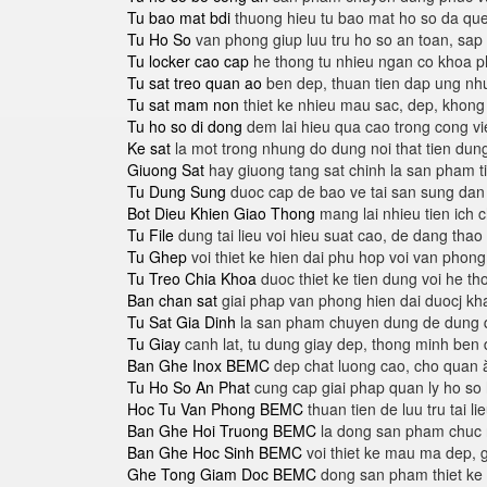
Tu bao mat bdi
thuong hieu tu bao mat ho so da qu
Tu Ho So
van phong giup luu tru ho so an toan, sa
Tu locker cao cap
he thong tu nhieu ngan co khoa p
Tu sat treo quan ao
ben dep, thuan tien dap ung nh
Tu sat mam non
thiet ke nhieu mau sac, dep, khong 
Tu ho so di dong
dem lai hieu qua cao trong cong vi
Ke sat
la mot trong nhung do dung noi that tien dung
Giuong Sat
hay giuong tang sat chinh la san pham t
Tu Dung Sung
duoc cap de bao ve tai san sung da
Bot Dieu Khien Giao Thong
mang lai nhieu tien ich c
Tu File
dung tai lieu voi hieu suat cao, de dang thao
Tu Ghep
voi thiet ke hien dai phu hop voi van phong
Tu Treo Chia Khoa
duoc thiet ke tien dung voi he tho
Ban chan sat
giai phap van phong hien dai duocj k
Tu Sat Gia Dinh
la san pham chuyen dung de dung qu
Tu Giay
canh lat, tu dung giay dep, thong minh ben d
Ban Ghe Inox BEMC
dep chat luong cao, cho quan ă
Tu Ho So An Phat
cung cap giai phap quan ly ho so
Hoc Tu Van Phong BEMC
thuan tien de luu tru tai 
Ban Ghe Hoi Truong BEMC
la dong san pham chuc na
Ban Ghe Hoc Sinh BEMC
voi thiet ke mau ma dep, g
Ghe Tong Giam Doc BEMC
dong san pham thiet ke r