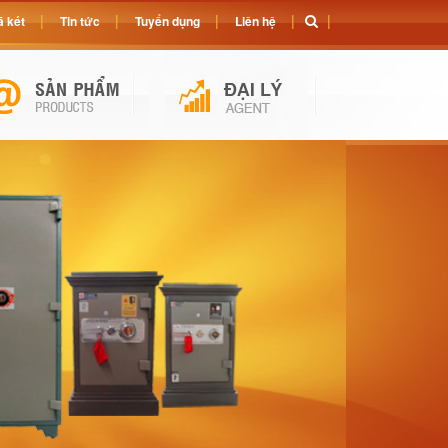
 két
Tin tức
Tuyển dụng
Liên hệ