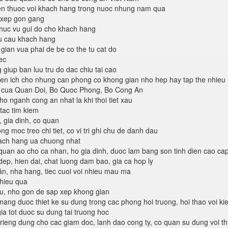
en thuoc voi khach hang trong nuoc nhung nam qua
p xep gon gang
huc vu gui do cho khach hang
u cau khach hang
gian vua phai de be co the tu cat do
ec
 giup ban luu tru do dac chiu tai cao
ien ich cho nhung can phong co khong gian nho hep hay tap the nhieu 
n cua Quan Doi, Bo Quoc Phong, Bo Cong An
ho nganh cong an nhat la khi thoi tiet xau
 tac tim kiem
, gia dinh, co quan
ng moc treo chi tiet, co vi tri ghi chu de danh dau
hach hang ua chuong nhat
an ao cho ca nhan, ho gia dinh, duoc lam bang son tinh dien cao ca
ep, hien dai, chat luong dam bao, gia ca hop ly
n, nha hang, tiec cuoi voi nhieu mau ma
 hieu qua
lieu, nho gon de sap xep khong gian
ng duoc thiet ke su dung trong cac phong hoi truong, hoi thao voi kie
ia tot duoc su dung tai truong hoc
ieng dung cho cac giam doc, lanh dao cong ty, co quan su dung voi th