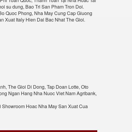
Phi Toan Quoc, Thanh Toan Tại Nhà Hoac Tai
i su dung, Bao Tri San Pham Tron Doi.
u Bo Quoc Phong, Nha May Cung Cap Giuong
 Xuat Italy Hien Dai Bac Nhat The Gioi.
nh, The Gioi Di Dong, Tap Doan Lotte, Oto
Thong Ngan Hang Nha Nuoc Viet Nam Agribank,
ai Showroom Hoac Nha May San Xuat Cua