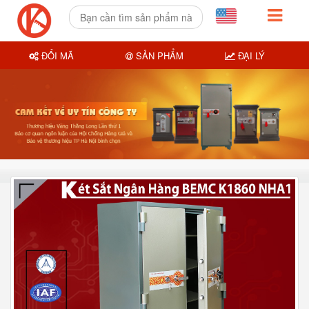
ĐỔI MÃ
SẢN PHẨM
ĐẠI LÝ