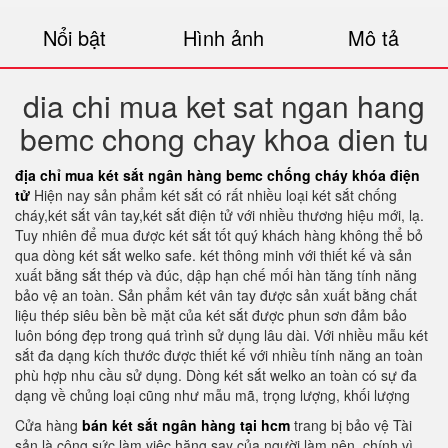
Nổi bật
Hình ảnh
Mô tả
dia chi mua ket sat ngan hang
bemc chong chay khoa dien tu
địa chỉ mua két sắt ngân hàng bemc chống cháy khóa điện
tử
Hiện nay sản phẩm két sắt có rất nhiều loại két sắt chống
cháy,két sắt vân tay,két sắt điện tử với nhiều thương hiệu mới, lạ.
Tuy nhiên để mua được két sắt tốt quý khách hàng không thể bỏ
qua dòng két sắt welko safe. két thông minh với thiết kế và sản
xuất bằng sắt thép và đúc, dập hạn chế mối hàn tăng tính năng
bảo vệ an toàn. Sản phẩm két vân tay được sản xuất bằng chất
liệu thép siêu bền bề mặt của két sắt được phun sơn đảm bảo
luôn bóng đẹp trong quá trình sử dụng lâu dài. Với nhiều mẫu két
sắt đa dạng kích thước được thiết kế với nhiều tính năng an toàn
phù hợp nhu cầu sử dụng. Dòng két sắt welko an toàn có sự đa
dạng về chủng loại cũng như mẫu mã, trọng lượng, khối lượng
Cửa hàng
bán két sắt ngân hàng tại hcm
trang bị bảo vệ Tài
sản là công sức làm việc hăng say của người làm nên, chính vì