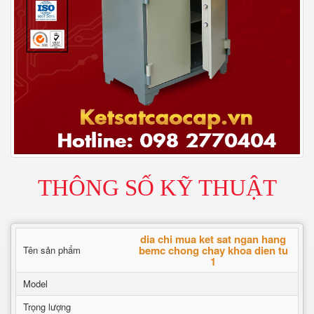
THÔNG SỐ KỸ THUẬT
dia chi mua ket sat ngan hang
bemc chong chay khoa dien tu
Tên sản phẩm
1
Model
Trọng lượng