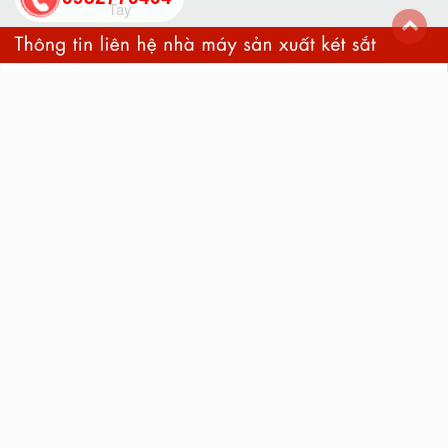
Tay
back
to
top