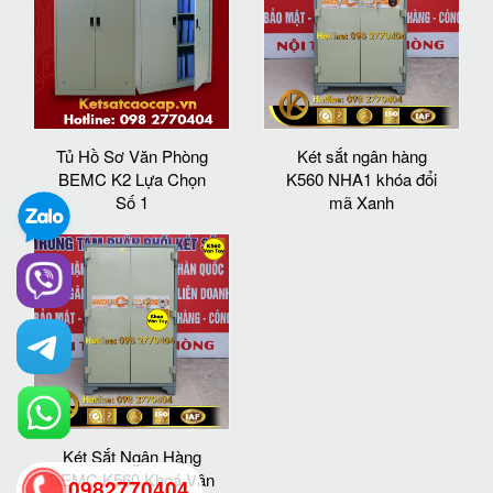
Tủ Hồ Sơ Văn Phòng
Két sắt ngân hàng
BEMC K2 Lựa Chọn
K560 NHA1 khóa đổi
Số 1
mã Xanh
Két Sắt Ngân Hàng
BEMC K560 Khoá Vân
0982770404