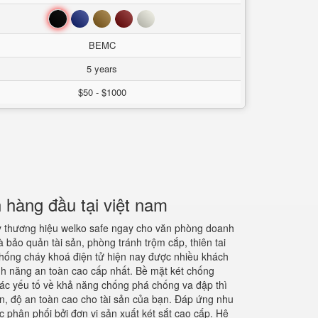
Đen
Xanh
Nâu
Đỏ
Trắng
BEMC
5 years
$50 - $1000
 hàng đầu tại việt nam
y thương hiệu welko safe ngay cho văn phòng doanh
à bảo quản tài sản, phòng tránh trộm cắp, thiên tai
chống cháy khoá điện tử hiện nay được nhiều khách
nh năng an toàn cao cấp nhất. Bề mặt két chống
các yếu tố về khả năng chống phá chống va đập thì
ớn, độ an toàn cao cho tài sản của bạn. Đáp ứng nhu
phân phối bởi đơn vị sản xuất két sắt cao cấp. Hệ