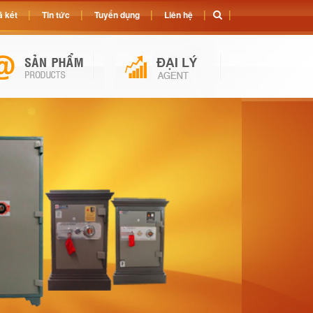
 két
Tin tức
Tuyển dụng
Liên hệ