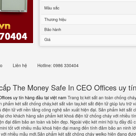
Mầu sắc
Thương hiệu
Bảo hành
Giá
eo
Liên hệ
Hotline: 0986 330404
cấp The Money Safe In CEO Offices uy tín
fices uy tín hàng đầu tại việt nam
Trang bị két sắt an toàn chống chá
phẩm két sắt chống cháy,két sắt vân tay,két sắt điện tử giúp lưu trữ v
 điện tử với nền tảng công nghệ sản xuất hiện đại. Sản phẩm két sắt 
lại cho khách hàng sản phẩm két khoá điện tử chống cháy với nhiều tí
ện đại đảm bảo an toàn và bền đẹp. Ngoài việc két mini hội tụ đầy đủ 
mini tốt với nhiều mẫu khoá hiện đại mang đến tính đảm bảo an ninh l
 với nhiều mẫu mới.Sản phẩm két sắt chống cháy welko hiện đạng được 