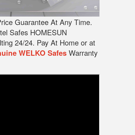
rice Guarantee At Any Time.
Hotel Safes HOMESUN
ting 24/24.
Pay At Home or at
Warranty
uine WELKO Safes