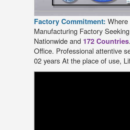
Where t
Factory Commitment:
Manufacturing Factory Seekin
Nationwide and
172 Countries
Office.
Professional attentive 
02 years At the place of use, 