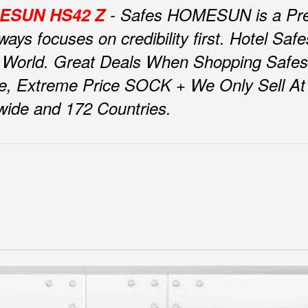
OMESUN HS42 Z
- Safes HOMESUN is a Pre
ys focuses on credibility first.
Hotel Sa
 World.
Great Deals When Shopping Safe
e, Extreme Price SOCK + We Only Sell At F
nwide and 172 Countries.