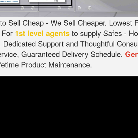
o Sell Cheap - We Sell Cheaper.
Lowest P
g For
to supply Safes - 
1st level agents
.
Dedicated
Support and Thoughtful Consul
service, Guaranteed Delivery Schedule.
Gen
Lifetime Product Maintenance.