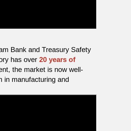
etnam Bank and Treasury Safety
tory has over
20 years of
nt, the market is now well-
m in manufacturing and