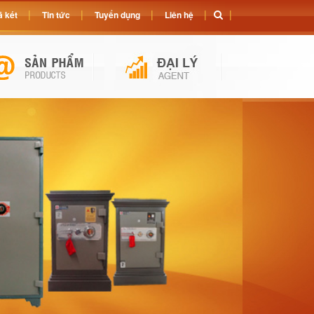
 két
Tin tức
Tuyển dụng
Liên hệ