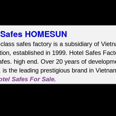
el Safes HOMESUN
-class safes factory is a subsidiary of Vi
ion, established in 1999. Hotel Safes Fac
afes.
high end.
Over 20 years of developme
is the leading prestigious brand in Vietna
otel Safes For Sale
.