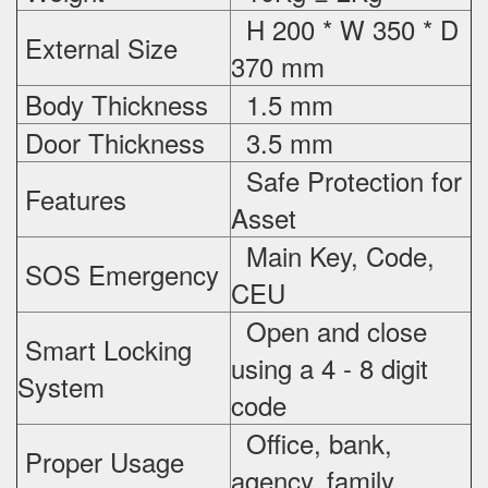
H 200 * W 350 * D
External Size
370 mm
Body Thickness
1.5 mm
Door Thickness
3.5 mm
Safe Protection
for
Features
Asset
Main Key, Code,
SOS Emergency
CEU
Open and close
Smart Locking
using a 4 - 8 digit
System
code
Office, bank,
Proper Usage
agency, family
,...