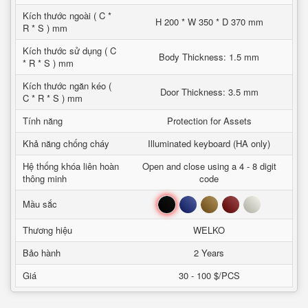
Kích thước ngoài ( C *
H 200 * W 350 * D 370 mm
R * S ) mm
Kích thước sử dụng ( C
Body Thickness: 1.5 mm
* R * S ) mm
Kích thước ngăn kéo (
Door Thickness: 3.5 mm
C * R * S ) mm
Tính năng
Protection for Assets
Khả năng chống cháy
Illuminated keyboard (HA only)
Hệ thống khóa liên hoàn
Open and close using a 4 - 8 digit
thông minh
code
Đen
Xanh
Nâu
Đỏ
Trắng
Mầu sắc
Thương hiệu
WELKO
Bảo hành
2 Years
Giá
30 - 100 $/PCS