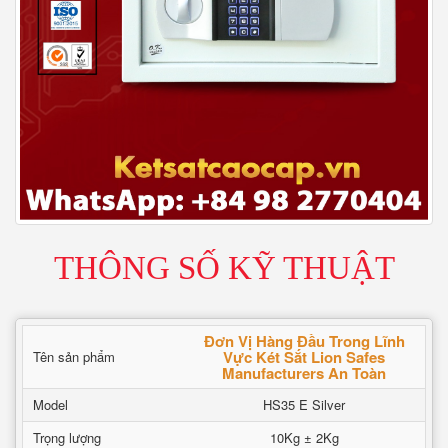
THÔNG SỐ KỸ THUẬT
Đơn Vị Hàng Đầu Trong Lĩnh
Vực Két Sắt Lion Safes
Tên sản phẩm
Manufacturers An Toàn
Model
HS35 E Silver
Trọng lượng
10Kg ± 2Kg