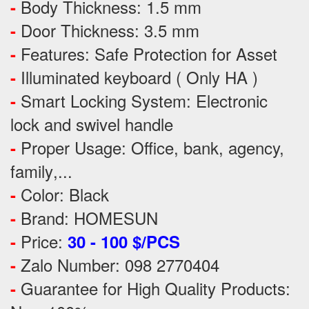
Body Thickness: 1.5 mm
-
Door Thickness: 3.5 mm
-
Features:
Safe Protection
for
Asset
-
Illuminated keyboard ( Only HA )
-
Smart Locking System: Electronic
-
lock and swivel handle
Proper Usage:
Office, bank, agency,
-
family
,...
Color: Black
-
Brand: HOMESUN
-
Price:
-
30 - 100 $/PCS
Zalo Number: 098 2770404
-
Guarantee for High Quality Products:
-