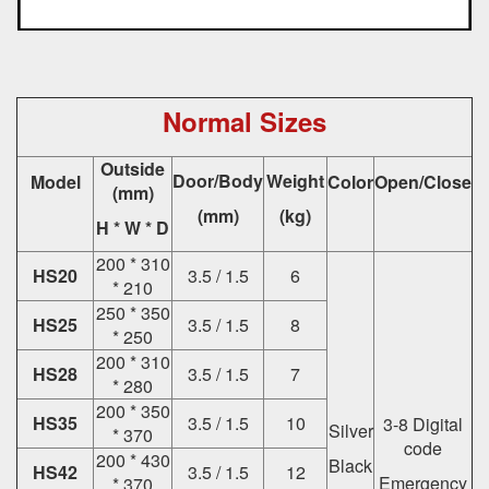
Normal Sizes
Outside
Door/Body
Weight
Model
Color
Open/Close
(mm)
(mm)
(kg)
H * W * D
200 * 310
HS20
3.5 / 1.5
6
* 210
250 * 350
HS25
3.5 / 1.5
8
* 250
200 * 310
HS28
3.5 / 1.5
7
* 280
200 * 350
HS35
3.5 / 1.5
10
3-8 Digital
Silver
* 370
code
200 * 430
Black
HS42
3.5 / 1.5
12
Emergency
* 370