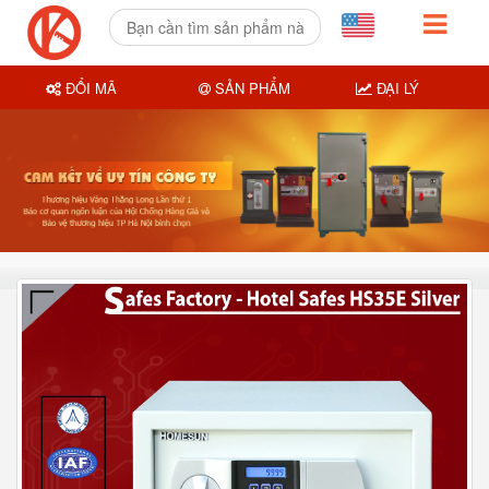
ĐỔI MÃ
SẢN PHẨM
ĐẠI LÝ