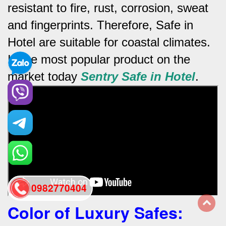
resistant to fire, rust, corrosion, sweat
and fingerprints.
Therefore, Safe in
Hotel are suitable for coastal climates.
Is the most popular product on the
market today
Sentry Safe in Hotel
.
0982770404
Color of Luxury Safes
:
back