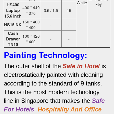
White
key
HS400
400 * 440
Laptop
3.5 / 1.5
15
* 370
15.6 inch
150 * 400
HS15 NK
-
-
* 400
Cash
100 * 420
Drawer
-
-
* 400
TN10
Painting Technology:
The outer shell of the
Safe in Hotel
is
electrostatically painted with cleaning
according to the standard of 9 tanks.
This is the most modern technology
line in Singapore that makes the
Safe
For Hotels
,
Hospitality And Office