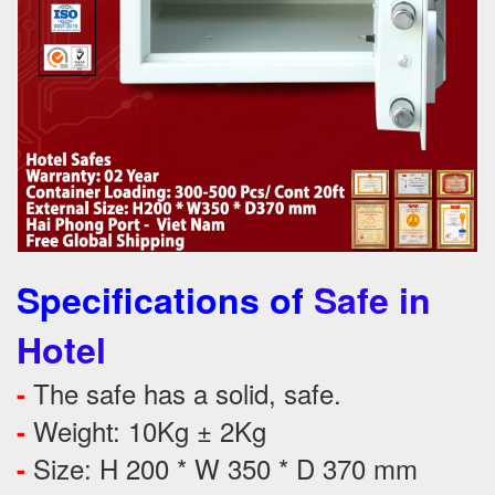
Specifications of
Safe in
Hotel
The safe has a solid, safe.
-
Weight: 10Kg ± 2Kg
-
Size: H 200 * W 350 * D 370 mm
-