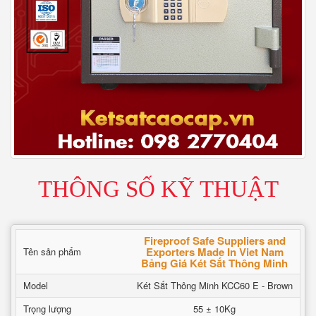
THÔNG SỐ KỸ THUẬT
Fireproof Safe Suppliers and
Exporters Made In Viet Nam
Tên sản phẩm
Bảng Giá Két Sắt Thông Minh
Model
Két Sắt Thông Minh KCC60 E - Brown
Trọng lượng
55 ± 10Kg