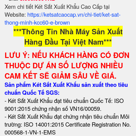
Xem chi tiết Két Sắt Xuất Khẩu Cao Cấp tại
Website:
https://ketsatcaocap.vn/chi-tiet/ket-sat-
thong-minh-kcc60-e-brown
***Thông Tin Nhà Máy Sản Xuất
Hàng Đầu Tại Việt Nam***
LƯU Ý: NẾU KHÁCH HÀNG CÓ ĐƠN
THUỘC DỰ ÁN SỐ LƯỢNG NHIỀU
CAM KẾT SẼ GIẢM SÂU VỀ GIÁ.
Sản phẩm Két Sắt Xuất Khẩu sản xuất theo tiêu
chuẩn Quốc Tế SGS:
- Két Sắt Xuất Khẩu đạt tiêu chuẩn Quốc Tế: ISO
9001:2015 chứng nhận số VN16/00059.
- Két Sắt Xuất Khẩu đạt chứng nhận tiêu chuẩn Môi
trường: ISO 14001:2015 Certificate Registration No.
000568-1-VN-1-EMS