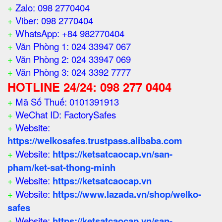
+
Zalo: 098 2770404
+
Viber: 098 2770404
+
WhatsApp: +84 982770404
+
Văn Phòng 1: 024 33947 067
+
Văn Phòng 2: 024 33947 069
+
Văn Phòng 3: 024 3392 7777
HOTLINE 24/24: 098 277 0404
+
Mã Số Thuế: 0101391913
+
WeChat ID: FactorySafes
+
Website:
https://welkosafes.trustpass.alibaba.com
+
Website:
https://ketsatcaocap.vn/san-
pham/ket-sat-thong-minh
+
Website:
https://ketsatcaocap.vn
+
Website:
https://www.lazada.vn/shop/welko-
safes
+
Website:
https://ketsatcaocap.vn/san-