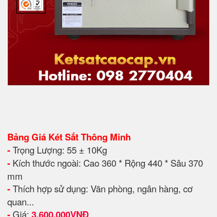
Bảng Giá Két Sắt Thông Minh
-
Trọng Lượng: 55 ± 10Kg
-
Kích thước ngoài: Cao 360 * Rộng 440 * Sâu 370
mm
-
Thích hợp sử dụng: Văn phòng, ngân hàng, cơ
quan...
-
Giá:
3.6
00.000VNĐ