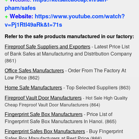
pham/safes
+
Website:
https://www.youtube.com/watch?
v=Pj1RtI49aRk&t=71s
Refer to the safe products manufactured in our factory:
- Latest Price List
Fireproof Safe Suppliers and Exporters
of Bank Safes at Manufacturing and Distribution Company
(861)
- Order From The Factory At
Office Safes Manufacturers
Low Price (862)
- Top Selected Suppliers (863)
Home Safe Manufacturers
- Hot Sale High Quality
Fireproof Vault Door Manufacturers
Cheap Fireproof Vault Door Manufacturers (864)
- Price List of
Fingerprint Safe Box Manufacturers
Fingerprint Safe Box Manufacturers In Hanoi. (865)
- Buy Fingerprint
Fingerprint Safes Box Manufacturers
Safes Box Manufacturers at Best Price (866)