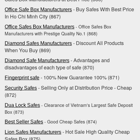
- Buy Safes With Best Price
Office Safe Box Manufacturers
In Ho Chi Minh City (867)
- Office Safes Box
Office Safes Box Manufacturers
Manufacturers with Prestige Quality No.1 (868)
- Discount All Products
Diamond Safes Manufacturers
When You Buy (869)
- Advantages and
Diamond Safe Manufacturers
disadvantages of each type of safe (870)
- 100% New Guarantee ‎100%‎ (871)
Fingerprint safe
- Selling Only at Distribution Price - Cheap‎
Security Safes
(872)
- Clearance of Vietnam's Largest Safe Deposit
Dua Lock Safes
Box (873)
- Good Cheap Safes (874)
Best Seller Safes
- Hot Sale High Quality Cheap
Lion Safes Manufacturers
Safes Box (875)