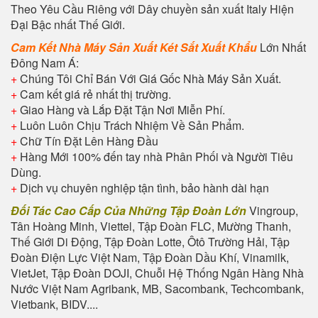
Theo Yêu Cầu Riêng với Dây chuyền sản xuất Italy Hiện
Đại Bậc nhất Thế Giới.
Cam Kết Nhà Máy Sản Xuất Két
Sắt Xuất Khẩu
Lớn Nhất
Đông Nam Á:
+
Chúng Tôi Chỉ Bán Với Giá Gốc Nhà Máy Sản Xuất.
+
Cam kết giá rẻ nhất thị trường.
+
Giao Hàng và Lắp Đặt Tận Nơi Miễn Phí.
+
Luôn Luôn Chịu Trách Nhiệm Về Sản Phẩm.
+
Chữ Tín Đặt Lên Hàng Đầu
+
Hàng Mới 100% đến tay nhà Phân Phối và Người Tiêu
Dùng.
+
Dịch vụ chuyên nghiệp tận tình, bảo hành dài hạn
Đối Tác Cao Cấp Của Những Tập Đoàn Lớn
Vingroup,
Tân Hoàng Minh, Viettel, Tập Đoàn FLC, Mường Thanh,
Thế Giới Di Động, Tập Đoàn Lotte, Ôtô Trường Hải, Tập
Đoàn Điện Lực Việt Nam, Tập Đoàn Dầu Khí, Vinamilk,
VietJet, Tập Đoàn DOJI, Chuỗi Hệ Thống Ngân Hàng Nhà
Nước Việt Nam Agribank, MB, Sacombank, Techcombank,
Vietbank, BIDV....