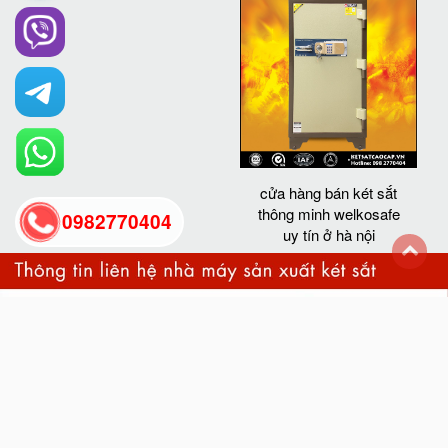
cửa hàng bán két sắt
thông minh welkosafe
0982770404
uy tín ở hà nội
back
to
top