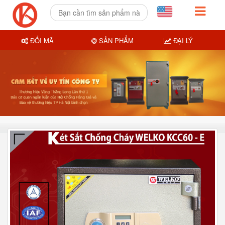
ĐỔI MÃ
SẢN PHẨM
ĐẠI LÝ