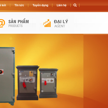
 két
Tin tức
Tuyển dụng
Liên hệ