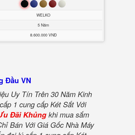
Đen
Xanh
Nâu
Đỏ
Trắng
WELKO
5 Năm
8.600.000 VNĐ
g Đầu VN
ệu Uy Tín Trên 30 Năm Kinh
 cấp 1 cung cấp Két Sắt Với
Ưu Đãi Khủng
khi mua sắm
Chỉ Bán Với Giá Gốc Nhà Máy