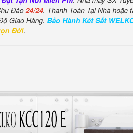
 Đặt Tận Nơi Miễn Phí
. Nhà máy SX Tuyển
 Chu Đáo
24/24
. Thanh Toán Tại Nhà hoặc t
 Độ Giao Hàng.
Bảo Hành Két Sắt WELK
rọn Đời
.