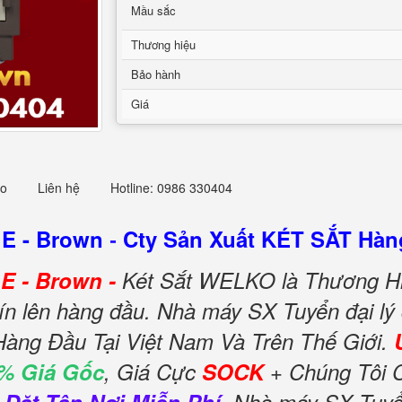
Mầu sắc
Thương hiệu
Bảo hành
Giá
eo
Liên hệ
Hotline: 0986 330404
 E - Brown
Cty Sản Xuất KÉT SẮT Hàn
-
E - Brown -
Két Sắt WELKO là Thương Hi
ín lên hàng đầu. Nhà máy SX Tuyển đại lý
Hàng Đầu Tại Việt Nam Và Trên Thế Giới.
% Giá Gốc
, Giá Cực
SOCK
+ Chúng Tôi 