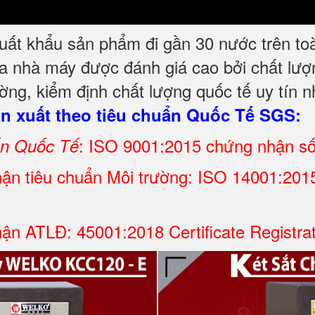
t khẩu sản phẩm đi gần 30 nước trên toàn t
a nhà máy được đánh giá cao bởi chất lượn
ng, kiểm định chất lượng quốc tế uy tín 
 xuất theo tiêu chuẩn Quốc Tế SGS:
: ISO 9001:2015 chứng nhận s
ẩn Quốc Tế
ận tiêu chuẩn Môi trường: ISO 14001:2015 
n ATLĐ: 45001:2018 Certificate Registra