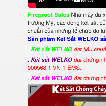
Nhà máy đã xuấ
Fireproof Safes
trường Mỹ, các dòng két sắt củ
chuẩn của những tổ chức đo lườ
Sản phẩm Két Sắt WELKO sản
.
Két sắt WELKO
đạt tiêu chu
.
hứng nh
Két sắt WELKO
đạt c
000568-1-VN-1-EMS.
.
chứng nhậ
Két sắt WELKO
đạt