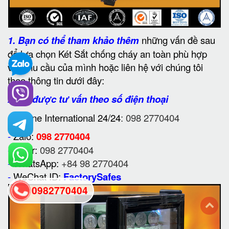
1.
Bạn có thể tham khảo thêm
những vấn đề sau
để lựa chọn Két Sắt chống cháy an toàn phù hợp
với nhu cầu của mình hoặc liên hệ với chúng tôi
theo thông tin dưới đây:
2. Để được tư vấn theo số điện thoại
-
Hotline International 24/24
: 098 2770404
-
Zalo:
098 2770404
-
Viber:
098 2770404
-
WhatsApp:
+84 98 2770404
-
WeChat ID:
FactorySafes
0982770404
back