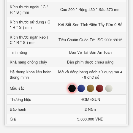
Kích thước ngoài ( C *
Cao 200 * Rộng 430 * Sâu 370 mm
R * S ) mm
Kích thước sử dụng ( C
Két Sắt Sơn Tĩnh Điện Tẩy Rửa 9 Bể
* R * S ) mm
Kích thước ngăn kéo (
Tiêu Chuẩn Quốc Tế: ISO 9001:2015
C * R * S ) mm
Tính năng
Bảo Vệ Tài Sản An Toàn
Khả năng chống cháy
Bàn phím được chiếu sáng
Hệ thống khóa liên hoàn
Mở và đóng bằng cách sử dụng mã 4
thông minh
- 8 chữ số
Đen
Xanh
Nâu
Đỏ
Trắng
Mầu sắc
Thương hiệu
HOMESUN
Bảo hành
2 Năm
Giá
3.000.000 VNĐ