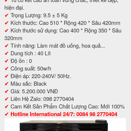
hiện đại.
✔
Trọng Lượng: 9.5 ± 5 Kg
✔
Kích thước: Cao 510 * Rộng 420 * Sâu 420mm
✔
Kích thước sử dụng: Cao 400 * Rộng 350 * Sâu
320mm
✔
Tính năng: Làm mát đồ uống, hoa quả...
✔
Dung tích : 40 Lít
✔
Độ ồn : 0
✔
Công suất: 50w/h
✔
Điện áp: 220-240V/ 50Hz.
✔
Màu sắc: Black
✔
Giá: 5.200.000 VNĐ
✔
Liên Hệ Zalo: 098 2770404
✔
Cam Kết Sản Phẩm Chất Lượng Cao: Mới 100%
✔
Hotline International 24/7: 0084 98 2770404