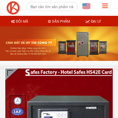
ĐỔI MÃ
SẢN PHẨM
ĐẠI LÝ