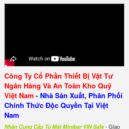
Công Ty Cổ Phần Thiết Bị Vật Tư
Ngân Hàng Và An Toàn Kho Quỹ
Việt Nam
- Nhà Sản Xuất, Phân Phối
Chính Thức Độc Quyền Tại Việt
Nam
Nhận Cung Cấp Tủ Mát Minibar VIN Safe
- Giao