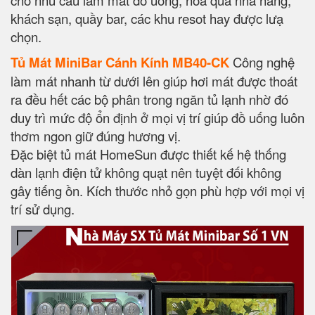
cho nhu cầu làm mát đồ uống, hoa quả nhà hàng,
khách sạn, quầy bar, các khu resot hay được lưạ
chọn.
Tủ Mát MiniBar Cánh Kính MB40-CK
Công nghệ
làm mát nhanh từ dưới lên giúp hơi mát được thoát
ra đều hết các bộ phân trong ngăn tủ lạnh nhờ đó
duy trì mức độ ổn định ở mọi vị trí giúp đồ uống luôn
thơm ngon giữ đúng hương vị.
Đặc biệt tủ mát HomeSun được thiết kế hệ thống
dàn lạnh điện tử không quạt nên tuyệt đối không
gây tiếng ồn. Kích thước nhỏ gọn phù hợp với mọi vị
trí sử dụng.