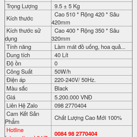
Trọng Lượng
9.5 ± 5 Kg
Cao 510 * Rộng 420 * Sâu
Kích thước
420mm
Kích thước sử
Cao 400 * Rộng 350 * Sâu
dụng
320mm
Tính năng
Làm mát đồ uống, hoa quả...
Dung tích
40 Lít
Độ ồn
0
Công Suất
50W/h
Điện áp
220-240V/ 50Hz.
Màu sắc
Black
Giá
5.200.000 VNĐ
Liên Hệ Zalo
098 2770404
Cam Kết Sản
Chất Lượng Cao Mới 100%
Phẩm
Hotline
0084 98 2770404