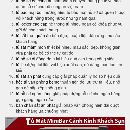
tủ hồ sơ bộ công an
sản phẩm chuyên dụng phục vụ bảo
quản hồ sơ cho bộ công an việt nam
tủ bảo mật bdi
thương hiệu tủ bảo mật hồ sơ đã quen thuộc
với khách hàng trong nước những năm qua
tủ locker cao cấp
hệ thống tủ nhiều ngăn có khóa phục vụ
gửi đồ cho khách hàng
tủ sắt treo quần áo
bền đẹp, thuận tiện đáp ứng nhu cầu
khách hàng
tủ sắt mầm mon
thiết kế nhiều màu sắc, đẹp, không gian
vừa phải để bé có thể tự cất đồ
tủ hồ sơ di động
đem lại hiệu quả cao trong công việc
tủ file
đựng tài liệu với hiệu xuất cao, dễ dàng thao tác tìm
kiếm
tủ sắt an phát
cung cấp giải pháp quản lý hồ sơ hiệu quả
hộc tủ văn phòng bemc
thuận tiện để lưu trữ tài liệu, nhỏ
gọn dễ sắp xếp không gian
tủ hồ sơ ngân hàng
giải pháp đựng hồ sơ cho ngân hàng
gọn gàng, ngăn nắp
bàn chân sắt an phát
giải pháp văn phòng hiện đại được
khách hàng ưa chuông nhất