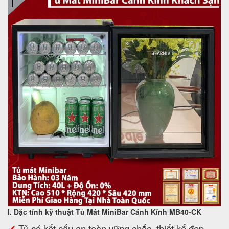
I. Đặc tính kỹ thuật Tủ Mát MiniBar Cánh Kính MB40-CK
✔
Tủ có kết cấu an toàn vững chắc, thiết kế đẹp,