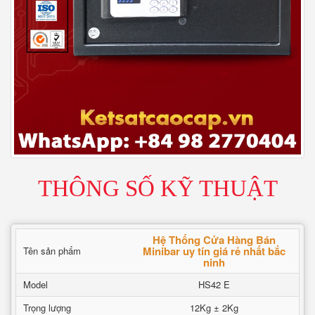
THÔNG SỐ KỸ THUẬT
Hệ Thống Cửa Hàng Bán
Minibar uy tín giá rẻ nhất bắc
Tên sản phẩm
ninh
Model
HS42 E
Trọng lượng
12Kg ± 2Kg