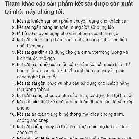
Tham khảo các sản phẩm két sắt được sản xuất
tại nhà máy chúng tôi:
két sắt khách sạn
sản phẩm chuyên dụng cho khách sạn
két sắt ngân hàng
an toàn, dung tích sử dụng lớn
tủ hồ sơ
chuyên dụng cho văn phòng doanh nghiệp
két sắt văn phòng
được sản xuất với công nghệ tiên tiến
nhất hiện nay
két sắt gia đình
sử dụng cho gia đình, với trọng lượng và
kích thước nhỏ gọn
két sắt hàn quốc
các mẫu sản phẩm két sắt nhập khẩu từ
hàn quốc và các mẫu két sắt xuất theo sự chuyển giao
công nghệ hàn quốc
két sắt sài gòn
phục vụ nhu cầu sử dụng cho khách hàng
thị trường tphcm
két sắt hà nội
phục vụ nhu cầu mua, sử dụng két tại hà nội
két sắt mini
thiết kế nhỏ gọn an toàn, thuận tiện để sắp xếp
phòng
két sắt an toàn
trang bị hệ thống mã khóa chống trộm,
chống sao chép
két sắt chống cháy
có thể chịu được nhiệt độ lên đến trên
2000 độ C
két sắt xuất khẩu mỹ
sản phẩm xuất khẩu đáp ứng nhu cầu