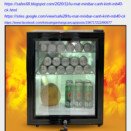
https://safes68.blogspot.com/2020/11/tu-mat-minibar-canh-kinh-mb40-
ck.html
https://sites.google.com/view/safe28/tu-mat-minibar-canh-kinh-mb40-ck
https://www.facebook.com/ketsatnganhangcaocap/posts/196717211990677