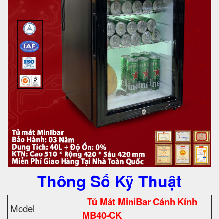
Thông Số Kỹ Thuật
Tủ Mát MiniBar Cánh Kính
Model
MB40-CK