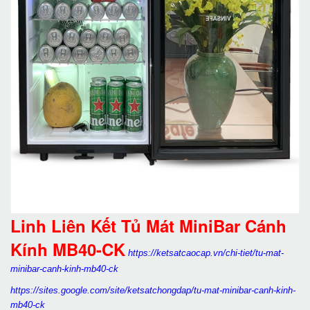
Linh Liên Kết Tủ Mát MiniBar Cánh
Kính MB40-CK
https://ketsatcaocap.vn/chi-tiet/tu-mat-
minibar-canh-kinh-mb40-ck
https://sites.google.com/site/ketsatchongdap/tu-mat-minibar-canh-kinh-
mb40-ck