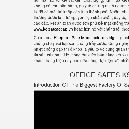
hơn hẳn so với két sắt kém chất lượng. Khi mua két
không có tem bảo hành, giấy tờ chứng minh nguồn g
tử đã có mặt tại khắp các tỉnh thành phố. Nhằm phụ
thường được làm từ nguyên liệu chắc chắn, dày dặn. 
cao cấp. két an toàn được sơn phủ bề mặt chống tr
www.ketsatcaocap.vn
hoặc liên hệ với chúng tôi th
Chọn mua
Fireproof Safe Manufacturers hight quanl
chống cháy với lớp sơn chống trầy xước. Công nghệ 
nhiệt chống đập thì ổ khóa là yếu tố vô cùng quan t
tài sản của bạn. Hệ thống đại diện bán hàng két sắ
khách hàng hiện nay các cửa hàng đại diện với nhi
OFFICE SAFES KS12
Introduction Of The Biggest Factory Of S