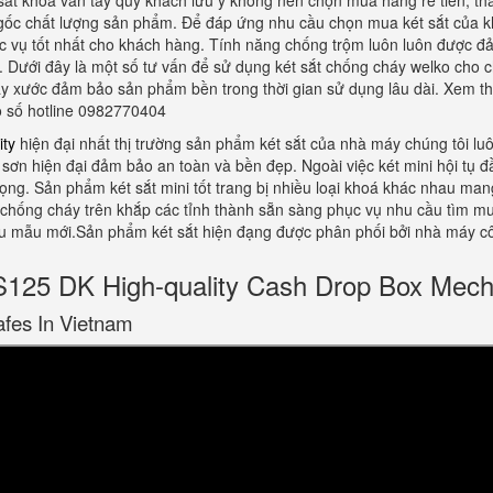
 sắt khoá vân tay quý khách lưu ý không nên chọn mua hàng rẻ tiền, t
ốc chất lượng sản phẩm. Để đáp ứng nhu cầu chọn mua két sắt của kh
c vụ tốt nhất cho khách hàng. Tính năng chống trộm luôn luôn được đảm
Dưới đây là một số tư vấn để sử dụng két sắt chống cháy welko cho chấ
ầy xước đảm bảo sản phẩm bền trong thời gian sử dụng lâu dài. Xem th
eo số hotline 0982770404
ity
hiện đại nhất thị trường sản phẩm két sắt của nhà máy chúng tôi l
sơn hiện đại đảm bảo an toàn và bền đẹp. Ngoài việc két mini hội tụ 
rọng. Sản phẩm két sắt mini tốt trang bị nhiều loại khoá khác nhau ma
t chống cháy trên khắp các tỉnh thành sẵn sàng phục vụ nhu cầu tìm 
ều mẫu mới.Sản phẩm két sắt hiện đạng được phân phối bởi nhà máy cô
5 DK High-quality Cash Drop Box Mech
afes In Vietnam