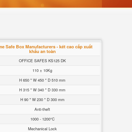
e Safe Box Manufacturers - két cao cấp xuất
khẩu an toàn
OFFICE SAFES KS125 DK
110 ± 10Kg
H 650 * W 450 * D 510 mm
H 315 * W 340 * D 330 mm
H 90 * W 230 * D 300 mm
Anti-theft
1000 - 1200°C
Mechanical Lock