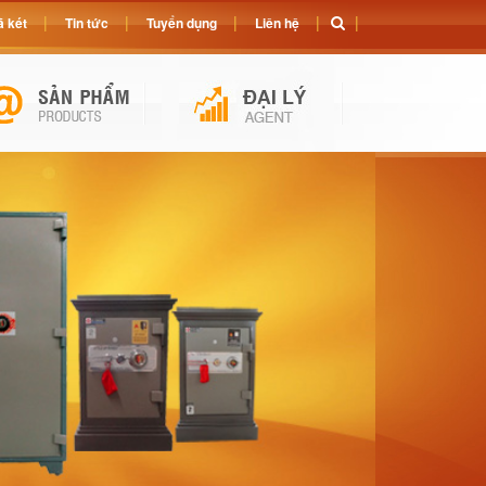
 két
Tin tức
Tuyển dụng
Liên hệ