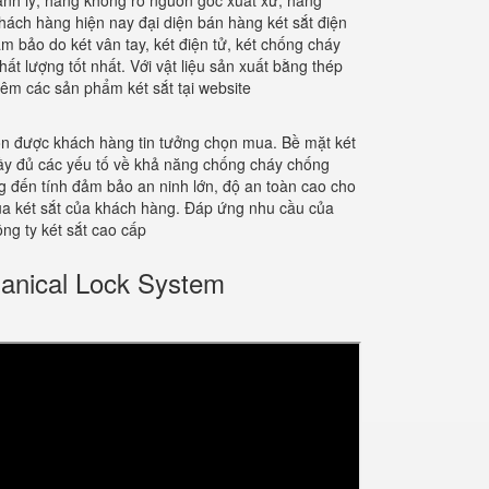
hanh lý, hàng không rõ nguồn gốc xuất xứ, hàng
ách hàng hiện nay đại diện bán hàng két sắt điện
 bảo do két vân tay, két điện tử, két chống cháy
t lượng tốt nhất. Với vật liệu sản xuất bằng thép
êm các sản phẩm két sắt tại website
uôn được khách hàng tin tưởng chọn mua. Bề mặt két
đầy đủ các yếu tố về khả năng chống cháy chống
ng đến tính đảm bảo an ninh lớn, độ an toàn cao cho
mua két sắt của khách hàng. Đáp ứng nhu cầu của
ng ty két sắt cao cấp
anical Lock System