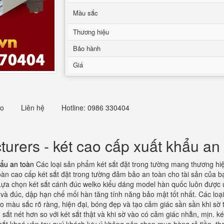
Mầu sắc
Thương hiệu
Bảo hành
Giá
eo
Liên hệ
Hotline: 0986 330404
rers - két cao cấp xuất khẩu an
hẩu an toàn
Các loại sản phẩm két sắt đặt trong tường mang thương hiệu
oàn cao cấp két sắt đặt trong tường đảm bảo an toàn cho tài sản của b
 Lựa chọn két sắt cánh đúc welko kiểu dáng model hàn quốc luôn được 
p và đúc, dập hạn chế mối hàn tăng tính năng bảo mật tốt nhất. Các loại
màu sắc rõ ràng, hiện đại, bóng đẹp và tạo cảm giác sần sần khi sờ t
 nét hơn so với két sắt thật và khi sờ vào có cảm giác nhẵn, mịn. k