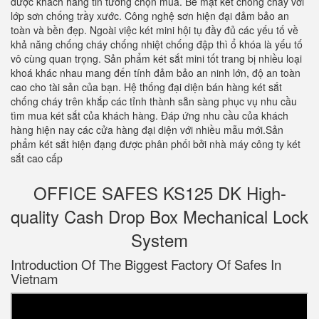
được khách hàng tin tưởng chọn mua. Bề mặt két chống cháy với
lớp sơn chống trầy xước. Công nghệ sơn hiện đại đảm bảo an
toàn và bền đẹp. Ngoài việc két mini hội tụ đầy đủ các yếu tố về
khả năng chống cháy chống nhiệt chống đập thì ổ khóa là yếu tố
vô cùng quan trọng. Sản phẩm két sắt mini tốt trang bị nhiều loại
khoá khác nhau mang đến tính đảm bảo an ninh lớn, độ an toàn
cao cho tài sản của bạn. Hệ thống đại diện bán hàng két sắt
chống cháy trên khắp các tỉnh thành sẵn sàng phục vụ nhu cầu
tìm mua két sắt của khách hàng. Đáp ứng nhu cầu của khách
hàng hiện nay các cửa hàng đại diện với nhiều mẫu mới.Sản
phẩm két sắt hiện đạng được phân phối bởi nhà máy công ty két
sắt cao cấp
OFFICE SAFES KS125 DK High-
quality Cash Drop Box Mechanical Lock
System
Introduction Of The Biggest Factory Of Safes In
Vietnam