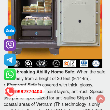
•
Anti-breaking Ability Home Safe
: When the safe
falls freely from a height of 30 feet (9.144m).
•
Fireproof Safe
is covered with thick, glossy,
smooth and anti-peel paint layers, anti-rust. Special
0982770404
use primer specialized for anti-saline Ships in
coastal areas of Vietnam (This technology is only
back