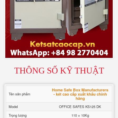
THÔNG SỐ KỸ THUẬT
Home Safe Box Manufacturers
- két cao cấp xuất khẩu chính
Tên sản phẩm
hãng
Model
OFFICE SAFES KS125 DK
Trọng lượng
110 ± 10Kg