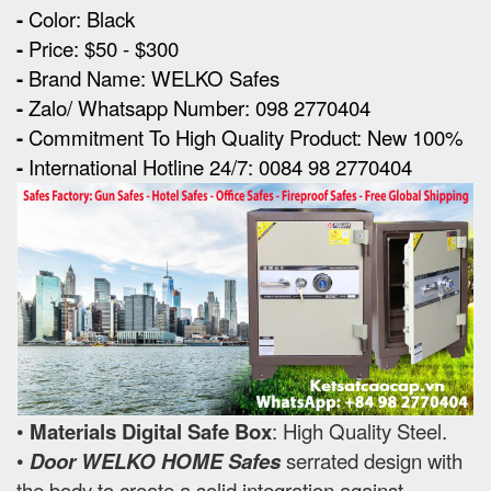
-
Color: Black
-
Price: $50 - $300
-
Brand Name: WELKO Safes
-
Zalo/ Whatsapp Number: 098 2770404
-
Commitment To High Quality Product: New 100%
-
International Hotline 24/7: 0084 98 2770404
•
Materials Digital Safe Box
: High Quality Steel.
•
Door WELKO HOME Safes
serrated design with
the body to create a solid integration against