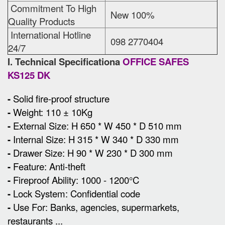
Commitment To High
New 100%
Quality Products
International Hotline
098 2770404
24/7
I. Technical Specificationa
OFFICE SAFES
KS125 DK
-
Solid fire-proof structure
-
Weight: 110 ± 10Kg
-
External Size
:
H 650 * W 450 * D 510 mm
-
Internal Size: H 315 * W 340 * D 330 mm
-
Drawer Size: H 90 * W 230 * D 300 mm
-
Feature: Anti-theft
-
Fireproof Ability: 1000 - 1200°C
-
Lock System: Confidential code
-
Use For: Banks, agencies, supermarkets,
restaurants ...