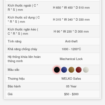
Kích thước ngoài ( C *
H 650 * W 450 * D 510 mm
R * S ) mm
Kích thước sử dụng ( C
H 315 * W 340 * D 330 mm
* R * S ) mm
Kích thước ngăn kéo (
H 90 * W 230 * D 300 mm
C * R * S ) mm
Tính năng
Anti-theft
Khả năng chống cháy
1000 - 1200°C
Hệ thống khóa liên hoàn
Mechanical Lock
thông minh
Đen
Xanh
Nâu
Đỏ
Trắng
Mầu sắc
Thương hiệu
WELKO Safes
Bảo hành
05 Year
Giá
$50 - $300