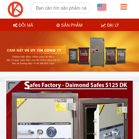
ĐỔI MÃ
SẢN PHẨM
ĐẠI LÝ