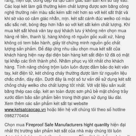
ràng, hiện đại, bóng đẹp và tạo cảm giác sần sần khi sờ tay vào.
Các loại két làm giả thường kém chất lượng được sơn bằng công
nghệ thường nên màu sắc kém sắt nét hơn so với két sắt thật và
khi sờ vào có cảm giác nhẵn, mịn. két sắt cánh đúc welko có màu
sắc sắc nét, bóng đẹp hơn hẳn so với két sắt kém chất lượng. Khi
mua két sắt khoá vân tay quý khách lưu ý không nên chọn mua
hàng rẻ tiền, thanh lý, hàng không rõ nguồn gốc xuất xứ, hàng
không có tem bảo hành, giấy tờ chứng minh nguồn gốc chất
lượng sản phẩm. Để đáp ứng nhu cầu chọn mua két sắt của
khách hàng hiện nay đại diện bán hàng két sắt điện tử đã có mặt
tại khắp các tỉnh thành phố. Nhằm phục vụ tốt nhất cho khách
hàng. Tính năng chống trộm luôn luôn được đảm bảo do két vân
tay, két điện tử, két chống cháy thường được làm từ nguyên liệu
chắc chắn, dày dặn. Dưới đây là một số tư vấn để sử dụng két sắt
chống cháy welko cho chất lượng tốt nhất. Với vật liệu sản xuất
bằng thép cao cấp. két an toàn được sơn phủ bề mặt chống trầy
xước đảm bảo sản phẩm bền trong thời gian sử dụng lâu dài.
Xem thêm các sản phẩm két sắt tại website
www.ketsatcaocap.vn
hoặc liên hệ với chúng tôi theo số hotline
0982770404
Chọn mua
Fireproof Safe Manufacturers hight quanlity
hiện đại
nhất thị trường sản phẩm két sắt của nhà máy chúng tôi luôn