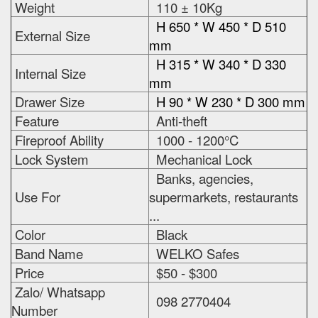
Weight
110 ± 10Kg
H 650 * W 450 * D 510
External Size
mm
H 315 * W 340 * D 330
Internal Size
mm
Drawer Size
H 90 * W 230 * D 300 mm
Feature
Anti-theft
Fireproof Ability
1000 - 1200°C
Lock System
Mechanical Lock
Banks, agencies,
Use For
supermarkets, restaurants
...
Color
Black
Band Name
WELKO Safes
Price
$50 - $300
Zalo/ Whatsapp
098 2770404
Number