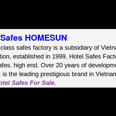
el Safes HOMESUN
-class safes factory is a subsidiary of Vi
ion, established in 1999. Hotel Safes Fac
afes.
high end.
Over 20 years of developme
is the leading prestigious brand in Vietna
otel Safes For Sale
.