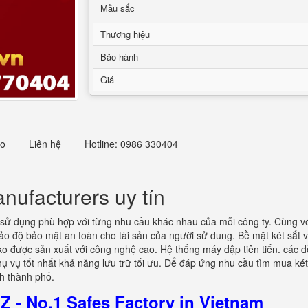
Mầu sắc
Thương hiệu
Bảo hành
Giá
eo
Liên hệ
Hotline: 0986 330404
ufacturers uy tín
ử dụng phù hợp với từng nhu cầu khác nhau của mỗi công ty. Cùng với 
o độ bảo mật an toàn cho tài sản của người sử dung. Bề mặt két sắt v
 được sản xuất với công nghệ cao. Hệ thống máy dập tiên tiến. các d
hụ vụ tốt nhất khả năng lưu trữ tối ưu. Để đáp ứng nhu cầu tìm mua ké
h thành phố.
 - No.1 Safes Factory in Vietnam