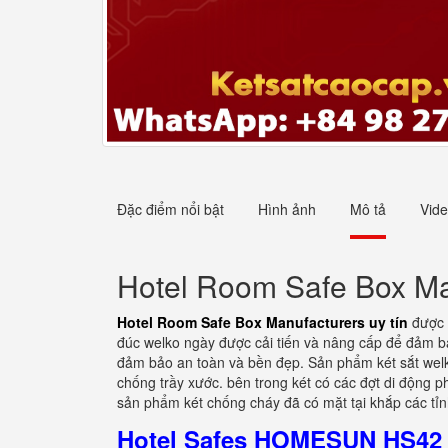
Đặc điểm nổi bật
Hình ảnh
Mô tả
Vid
Hotel Room Safe Box Man
Hotel Room Safe Box Manufacturers uy tín
được s
đúc welko ngày được cải tiến và nâng cấp để đảm bả
đảm bảo an toàn và bền đẹp. Sản phẩm két sắt welko
chống trầy xước. bên trong két có các đợt di động p
sản phẩm két chống cháy đã có mặt tại khắp các tỉn
Hotel Safes HOMESUN HS42 Z