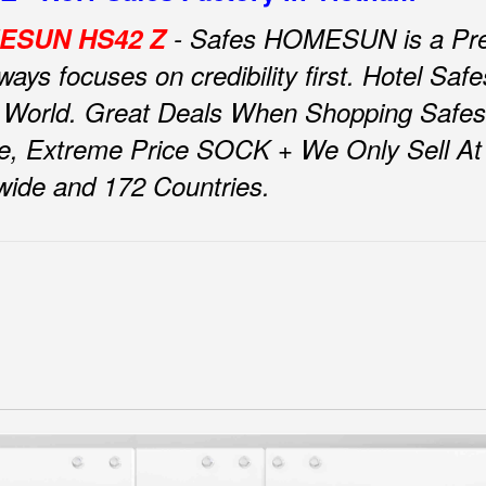
OMESUN HS42 Z
- Safes HOMESUN is a Pre
ys focuses on credibility first.
Hotel Sa
 World.
Great Deals When Shopping Safe
e, Extreme Price SOCK + We Only Sell At F
nwide and 172 Countries.