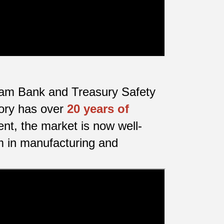
etnam Bank and Treasury Safety
tory has over
20 years of
nt, the market is now well-
m in manufacturing and