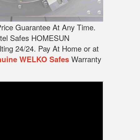
rice Guarantee At Any Time.
Hotel Safes HOMESUN
ting 24/24.
Pay At Home or at
Warranty
uine WELKO Safes