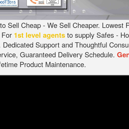
o Sell Cheap - We Sell Cheaper.
Lowest P
g For
to supply Safes - 
1st level agents
.
Dedicated
Support and Thoughtful Consul
service, Guaranteed Delivery Schedule.
Gen
Lifetime Product Maintenance.