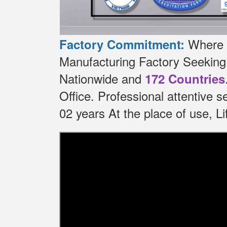
Where t
Factory Commitment:
Manufacturing Factory Seekin
Nationwide and
172 Countries
Office.
Professional attentive 
02 years At the place of use, 