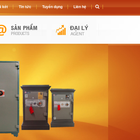
 két
Tin tức
Tuyển dụng
Liên hệ