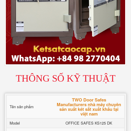
THÔNG SỐ KỸ THUẬT
TWO Door Safes
Manufacturers nhà máy chuyên
Tên sản phẩm
sản xuất két sắt xuất khẩu tại
việt nam
Model
OFFICE SAFES KS125 DK