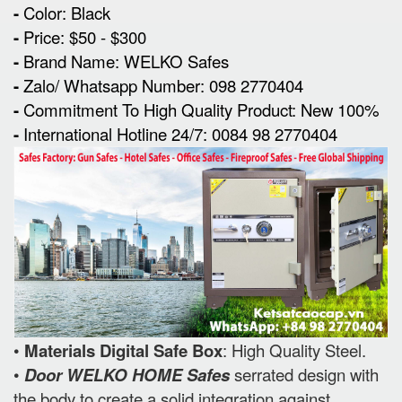
-
Color: Black
-
Price: $50 - $300
-
Brand Name: WELKO Safes
-
Zalo/ Whatsapp Number: 098 2770404
-
Commitment To High Quality Product: New 100%
-
International Hotline 24/7: 0084 98 2770404
•
Materials Digital Safe Box
: High Quality Steel.
•
Door WELKO HOME Safes
serrated design with
the body to create a solid integration against