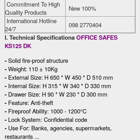
Commitment To High
New 100%
Quality Products
International Hotline
098 2770404
24/7
I. Technical Specificationa
OFFICE SAFES
KS125 DK
-
Solid fire-proof structure
-
Weight: 110 ± 10Kg
-
External Size
:
H 650 * W 450 * D 510 mm
-
Internal Size: H 315 * W 340 * D 330 mm
-
Drawer Size: H 90 * W 230 * D 300 mm
-
Feature: Anti-theft
-
Fireproof Ability: 1000 - 1200°C
-
Lock System: Confidential code
-
Use For: Banks, agencies, supermarkets,
restaurants ...