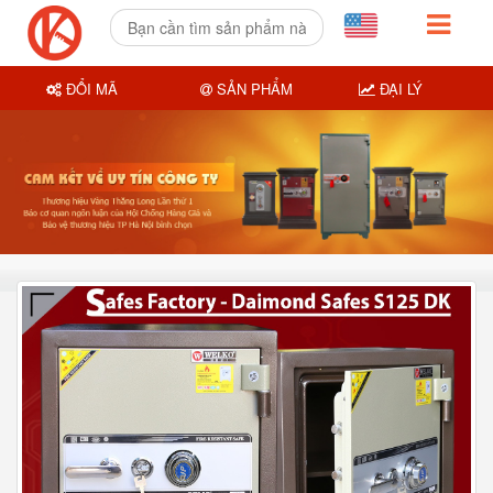
ĐỔI MÃ
SẢN PHẨM
ĐẠI LÝ