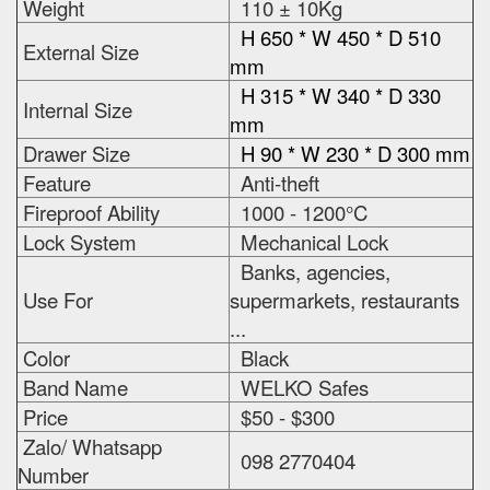
Weight
110 ± 10Kg
H 650 * W 450 * D 510
External Size
mm
H 315 * W 340 * D 330
Internal Size
mm
Drawer Size
H 90 * W 230 * D 300 mm
Feature
Anti-theft
Fireproof Ability
1000 - 1200°C
Lock System
Mechanical Lock
Banks, agencies,
Use For
supermarkets, restaurants
...
Color
Black
Band Name
WELKO Safes
Price
$50 - $300
Zalo/ Whatsapp
098 2770404
Number