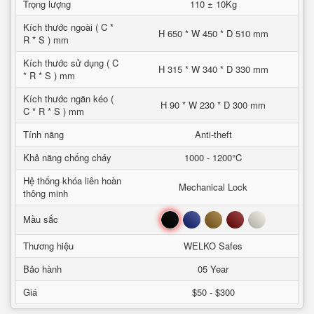
Trọng lượng
110 ± 10Kg
Kích thước ngoài ( C *
H 650 * W 450 * D 510 mm
R * S ) mm
Kích thước sử dụng ( C
H 315 * W 340 * D 330 mm
* R * S ) mm
Kích thước ngăn kéo (
H 90 * W 230 * D 300 mm
C * R * S ) mm
Tính năng
Anti-theft
Khả năng chống cháy
1000 - 1200°C
Hệ thống khóa liên hoàn
Mechanical Lock
thông minh
Đen
Xanh
Nâu
Đỏ
Trắng
Mầu sắc
Thương hiệu
WELKO Safes
Bảo hành
05 Year
Giá
$50 - $300