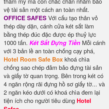
thẩm mỹ mà còn chắc chắn nhằm bảo
vệ tài sản một cách an toàn nhất.
Với cấu tạo thân vỏ
OFFICE SAFES
thép dày dặn, cánh cửa két sắt làm
bằng thép đúc đặc được ép thuỷ lực
1000 tấn.
Mỗi cánh
Két Sắt Đựng Tiền
với 3 bản lề an toàn chống cạy phá,
khoá chìa
Hotel Room Safe Box
chống sao chép đảm bảo đựng tài sản
và giấy tờ quan trọng. Bên trong két có
4 ngăn rộng rãi đựng hồ sơ giấy tờ... và
2 ngăn kéo dưới có khoá chìa đem lại
tiện ích cho người tiêu dùng
Hotel
Safes.