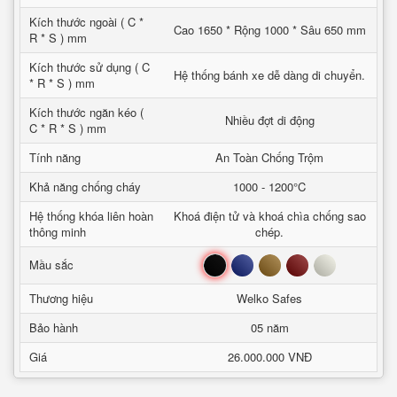
Kích thước ngoài ( C *
Cao 1650 * Rộng 1000 * Sâu 650 mm
R * S ) mm
Kích thước sử dụng ( C
Hệ thống bánh xe dễ dàng di chuyển.
* R * S ) mm
Kích thước ngăn kéo (
Nhiều đợt di động
C * R * S ) mm
Tính năng
An Toàn Chống Trộm
Khả năng chống cháy
1000 - 1200°C
Hệ thống khóa liên hoàn
Khoá điện tử và khoá chìa chống sao
thông minh
chép.
Đen
Xanh
Nâu
Đỏ
Trắng
Mầu sắc
Thương hiệu
Welko Safes
Bảo hành
05 năm
Giá
26.000.000 VNĐ