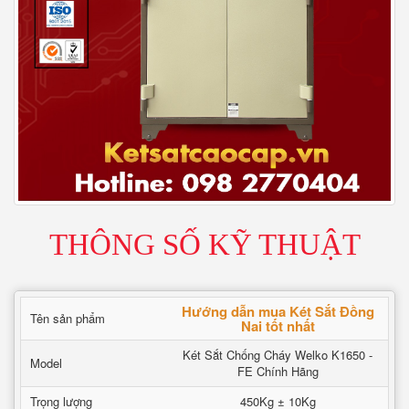
THÔNG SỐ KỸ THUẬT
Hướng dẫn mua Két Sắt Đồng
Tên sản phẩm
Nai tốt nhất
Két Sắt Chống Cháy Welko K1650 -
Model
FE Chính Hãng
Trọng lượng
450Kg ± 10Kg