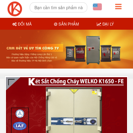
ĐỔI MÃ
SẢN PHẨM
ĐẠI LÝ