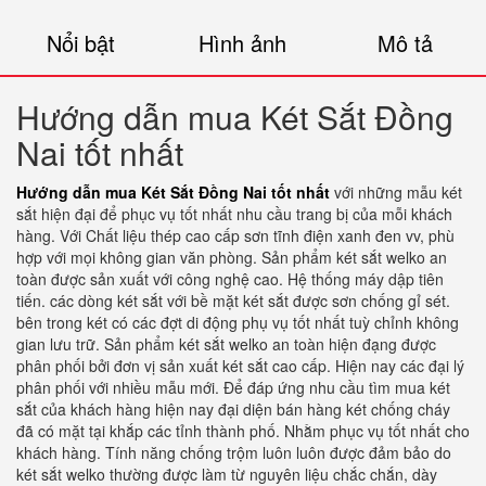
Nổi bật
Hình ảnh
Mô tả
Hướng dẫn mua Két Sắt Đồng
Nai tốt nhất
Hướng dẫn mua Két Sắt Đồng Nai tốt nhất
với những mẫu két
sắt hiện đại để phục vụ tốt nhất nhu cầu trang bị của mỗi khách
hàng. Với Chất liệu thép cao cấp sơn tĩnh điện xanh đen vv, phù
hợp với mọi không gian văn phòng. Sản phẩm két sắt welko an
toàn được sản xuất với công nghệ cao. Hệ thống máy dập tiên
tiến. các dòng két sắt với bề mặt két sắt được sơn chống gỉ sét.
bên trong két có các đợt di động phụ vụ tốt nhất tuỳ chỉnh không
gian lưu trữ. Sản phẩm két sắt welko an toàn hiện đạng được
phân phối bởi đơn vị sản xuất két sắt cao cấp. Hiện nay các đại lý
phân phối với nhiều mẫu mới. Để đáp ứng nhu cầu tìm mua két
sắt của khách hàng hiện nay đại diện bán hàng két chống cháy
đã có mặt tại khắp các tỉnh thành phố. Nhằm phục vụ tốt nhất cho
khách hàng. Tính năng chống trộm luôn luôn được đảm bảo do
két sắt welko thường được làm từ nguyên liệu chắc chắn, dày