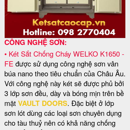
CÔNG NGHỆ SƠN:
•
Két Sắt Chống Cháy WELKO
K1650 -
FE
được sử dụng công nghệ sơn vân
búa nano theo tiêu chuẩn của Châu Âu.
Với công nghệ này két sẽ được phủ bởi
3 lớp sơn đều, dày và bóng mịn trên bề
mặt
. Đặc biệt ở lớp
VAULT DOORS
sơn lót dùng các loại sơn chuyên dụng
cho tàu thuỷ nên có khả năng chống