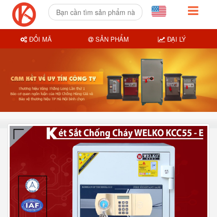
ĐỔI MÃ
SẢN PHẨM
ĐẠI LÝ