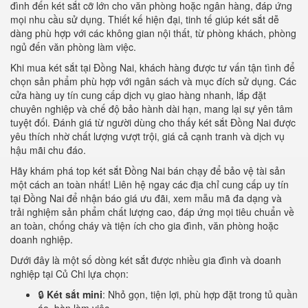
đình đến két sắt cỡ lớn cho văn phòng hoặc ngân hàng, đáp ứng
mọi nhu cầu sử dụng. Thiết kế hiện đại, tinh tế giúp két sắt dễ
dàng phù hợp với các không gian nội thất, từ phòng khách, phòng
ngủ đến văn phòng làm việc.
Khi mua két sắt tại Đồng Nai, khách hàng được tư vấn tận tình để
chọn sản phẩm phù hợp với ngân sách và mục đích sử dụng. Các
cửa hàng uy tín cung cấp dịch vụ giao hàng nhanh, lắp đặt
chuyên nghiệp và chế độ bảo hành dài hạn, mang lại sự yên tâm
tuyệt đối. Đánh giá từ người dùng cho thấy két sắt Đồng Nai được
yêu thích nhờ chất lượng vượt trội, giá cả cạnh tranh và dịch vụ
hậu mãi chu đáo.
Hãy khám phá top két sắt Đồng Nai bán chạy để bảo vệ tài sản
một cách an toàn nhất! Liên hệ ngay các địa chỉ cung cấp uy tín
tại Đồng Nai để nhận báo giá ưu đãi, xem mẫu mã đa dạng và
trải nghiệm sản phẩm chất lượng cao, đáp ứng mọi tiêu chuẩn về
an toàn, chống cháy và tiện ích cho gia đình, văn phòng hoặc
doanh nghiệp.
Dưới đây là một số dòng két sắt được nhiều gia đình và doanh
nghiệp tại Củ Chi lựa chọn:
🔒
Két sắt mini
: Nhỏ gọn, tiện lợi, phù hợp đặt trong tủ quần