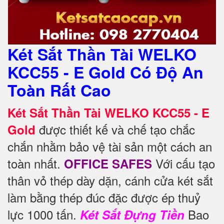
Két Sắt Thần Tài WELKO
KCC55 - E Gold Có Độ An
Toàn Rất Cao
Két Sắt Thần Tài WELKO KCC55 - E
được thiết kế và chế tạo chắc
Gold
chắn nhằm bảo vệ tài sản một cách an
toàn nhất.
Với cấu tạo
OFFICE SAFES
thân vỏ thép dày dặn, cánh cửa két sắt
làm bằng thép đúc đặc được ép thuỷ
lực 1000 tấn.
Bao
Két Sắt Đựng Tiền