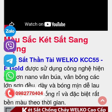
Màu Sắc Két Sắt Sang
Trọng
•
Két Sắt Thần Tài WELKO KCC55 -
được sử dụng công nghệ hiện
E Gold
đại sơn nano vân búa, vân bông các
lớp sơn đều, dày và bóng mịn dễ lau
chùi vệ sinh, chống rỉ và đặc biệt rất
0982770404
bền màu theo thời gian.
back