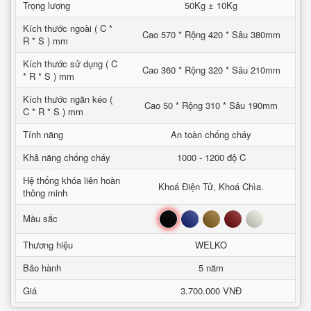
Trọng lượng
50Kg ± 10Kg
Kích thước ngoài ( C *
Cao 570 * Rộng 420 * Sâu 380mm
R * S ) mm
Kích thước sử dụng ( C
Cao 360 * Rộng 320 * Sâu 210mm
* R * S ) mm
Kích thước ngăn kéo (
Cao 50 * Rộng 310 * Sâu 190mm
C * R * S ) mm
Tính năng
An toàn chống cháy
Khả năng chống cháy
1000 - 1200 độ C
Hệ thống khóa liên hoàn
Khoá Điện Tử, Khoá Chìa.
thông minh
Đen
Xanh
Nâu
Đỏ
Trắng
Mầu sắc
Thương hiệu
WELKO
Bảo hành
5 năm
Giá
3.700.000 VNĐ