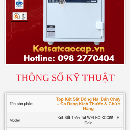
THÔNG SỐ KỸ THUẬT
Top Két Sắt Đồng Nai Bán Chạy
– Đa Dạng Kích Thước & Chức
Tên sản phẩm
Năng
Két Sắt Thần Tài WELKO KCC55 - E
Model
Gold