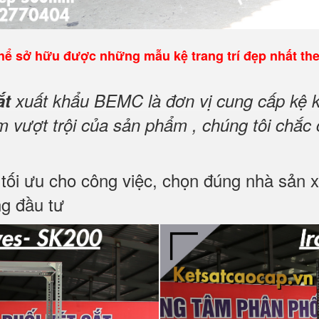
ể sở hữu được những mẫu kệ trang trí đẹp nhất th
ắt
xuất khẩu BEMC là đơn vị cung cấp kệ k
vượt trội của sản phẩm , chúng tôi chắc 
i ưu cho công việc, chọn đúng nhà sản xuấ
g đầu tư