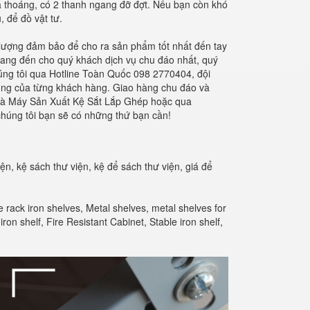
giá thoáng, có 2 thanh ngang đỡ đợt. Nếu bạn còn khó
u, để đồ vật tư.
ất lượng đảm bảo để cho ra sản phẩm tốt nhất đến tay
ang đến cho quý khách dịch vụ chu đáo nhất, quý
chúng tôi qua Hotline Toàn Quốc 098 2770404, đội
 dụng của từng khách hàng. Giao hàng chu đáo và
 Nhà Máy Sản Xuất Kệ Sắt Lắp Ghép hoặc qua
húng tôi bạn sẽ có những thứ bạn cần!
iện, kệ sách thư viện, kệ để sách thư viện, giá để
ge rack iron shelves, Metal shelves, metal shelves for
ron shelf, Fire Resistant Cabinet, Stable iron shelf,