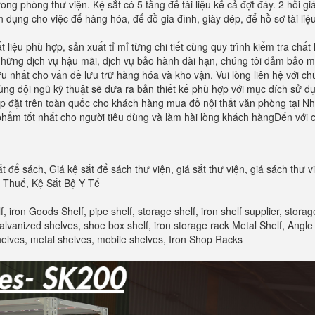
ong phòng thư viện. Kệ sắt có 5 tầng để tài liệu kể cả đợt đáy. 2 hồi 
ện dụng cho việc để hàng hóa, để đồ gia đình, giày dép, để hồ sơ tài liệ
 liệu phù hợp, sản xuất tỉ mỉ từng chi tiết cùng quy trình kiểm tra ch
hững dịch vụ hậu mãi, dịch vụ bảo hành dài hạn, chúng tôi đảm bảo m
 ưu nhất cho vấn đề lưu trữ hàng hóa và kho vận. Vui lòng liên hệ với 
cùng đội ngũ kỹ thuật sẽ đưa ra bản thiết kế phù hợp với mục đích sử
 lắp đặt trên toàn quốc cho khách hàng mua đồ nội thất văn phòng tại
ẩm tốt nhất cho người tiêu dùng và làm hài lòng khách hàngĐến với c
t để sách, Giá kệ sắt để sách thư viện, giá sắt thư viện, giá sách thư v
c Thuế, Kệ Sắt Bộ Y Tế
, iron Goods Shelf, pipe shelf, storage shelf, iron shelf supplier, stora
lvanized shelves, shoe box shelf, iron storage rack Metal Shelf, Angle i
 Shelves, metal shelves, mobile shelves, Iron Shop Racks