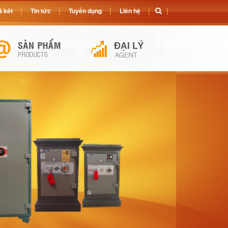
 két
Tin tức
Tuyển dụng
Liên hệ