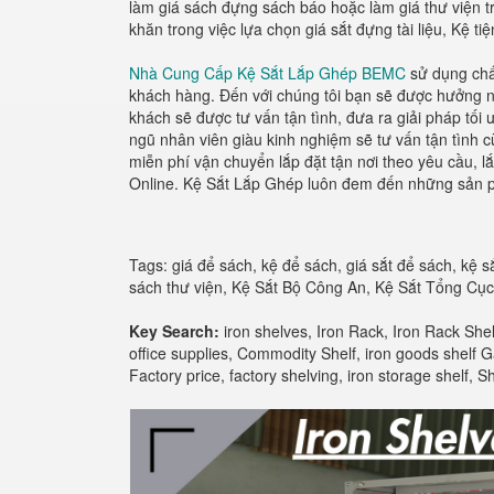
làm giá sách đựng sách báo hoặc làm giá thư viện tr
khăn trong việc lựa chọn giá sắt đựng tài liệu, Kệ ti
Nhà Cung Cấp Kệ Sắt Lắp Ghép BEMC
sử dụng chất
khách hàng. Đến với chúng tôi bạn sẽ được hưởng n
khách sẽ được tư vấn tận tình, đưa ra giải pháp tối
ngũ nhân viên giàu kinh nghiệm sẽ tư vấn tận tình 
miễn phí vận chuyển lắp đặt tận nơi theo yêu cầu,
Online. Kệ Sắt Lắp Ghép luôn đem đến những sản ph
Tags: giá để sách, kệ để sách, giá sắt để sách, kệ sắ
sách thư viện, Kệ Sắt Bộ Công An, Kệ Sắt Tổng Cụ
Key Search:
iron shelves, Iron Rack, Iron Rack Shelf
office supplies, Commodity Shelf, iron goods shelf Ga
Factory price, factory shelving, iron storage shelf,