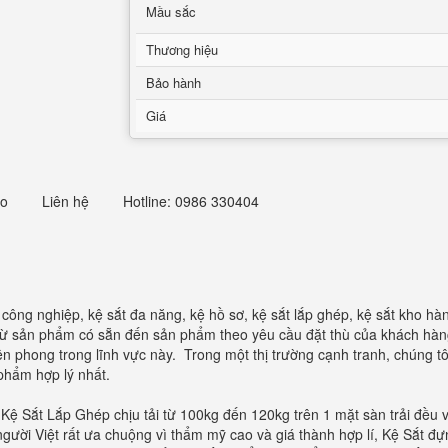
Mầu sắc
Thương hiệu
Bảo hành
Giá
eo
Liên hệ
Hotline: 0986 330404
t công nghiệp, kệ sắt đa năng, kệ hồ sơ, kệ sắt lắp ghép, kệ sắt kho 
ừ sản phẩm có sẵn đến sản phẩm theo yêu cầu đặt thù của khách hàng
iên phong trong lĩnh vực này. Trong một thị trường cạnh tranh, chúng tô
phẩm hợp lý nhất.
 Kệ Sắt Lắp Ghép chịu tải từ 100kg đến 120kg trên 1 mặt sàn trải đều v
người Việt rất ưa chuộng vì thẩm mỹ cao và giá thành hợp lí, Kệ Sắt đ