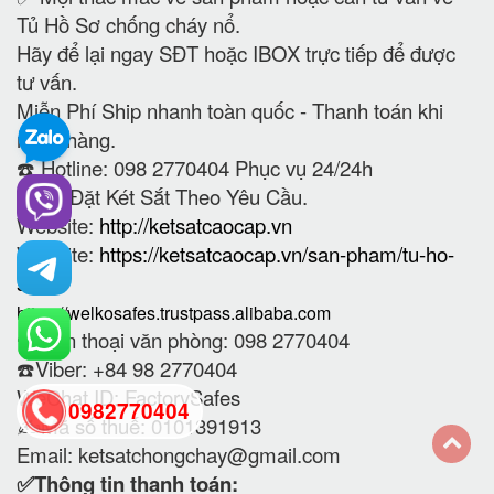
Tủ Hồ Sơ chống cháy nổ.
Hãy để lại ngay SĐT hoặc IBOX trực tiếp để được
tư vấn.
Miễn Phí Ship nhanh toàn quốc - Thanh toán khi
nhận hàng.
☎️ Hotline: 098 2770404 Phục vụ 24/24h
Nhận Đặt Két Sắt Theo Yêu Cầu.
Website:
http://ketsatcaocap.vn
Website:
https://ketsatcaocap.vn/san-pham/tu-ho-
so
https://welkosafes.trustpass.alibaba.com
☎️
Điện thoại văn phòng: 098 2770404
☎️
Viber: +84 98 2770404
WeChat ID: FactorySafes
0982770404
✍️Mã số thuế: 0101391913
Email: ketsatchongchay@gmail.com
back
✅Thông tin thanh toán: