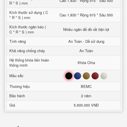
Cao 1.830 * Rộng 915 * Sâu 500
R * S ) mm
Kích thước sử dụng ( C
Cao 1.830 * Rộng 915 * Sâu 500
* R * S ) mm
Kích thước ngăn kéo (
Nhiều ngăn để đồ rất tiện lợi
C * R * S ) mm
Tính năng
An Toàn - Dễ sử dụng
Khả năng chống cháy
An Toàn
Hệ thống khóa liên hoàn
Khóa Chìa
thông minh
Đen
Xanh
Nâu
Đỏ
Trắng
Mầu sắc
Thương hiệu
BEMC
Bảo hành
2 năm
Giá
5.600.000 VNĐ