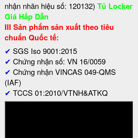
nhận nhãn hiệu số: 120132)
Tủ Locker
Giá Hấp Dẫn
III Sản phẩm sản xuất theo tiêu
chuẩn Quốc tế:
✔
SGS Iso 9001:2015
✔
Chứng nhận số: VN 16/0059
✔
Chứng nhận VINCAS 049-QMS
(IAF)
✔
TCCS 01:2010/VTNH&ATKQ