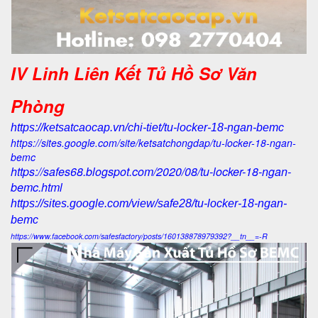
IV Linh Liên Kết Tủ Hồ Sơ Văn
Phòng
https://ketsatcaocap.vn/chi-tiet/tu-locker-18-ngan-bemc
https://sites.google.com/site/ketsatchongdap/tu-locker-18-ngan-
bemc
https://safes68.blogspot.com/2020/08/tu-locker-18-ngan-
bemc.html
https://sites.google.com/view/safe28/tu-locker-18-ngan-
bemc
https://www.facebook.com/safesfactory/posts/160138878979392?__tn__=-R