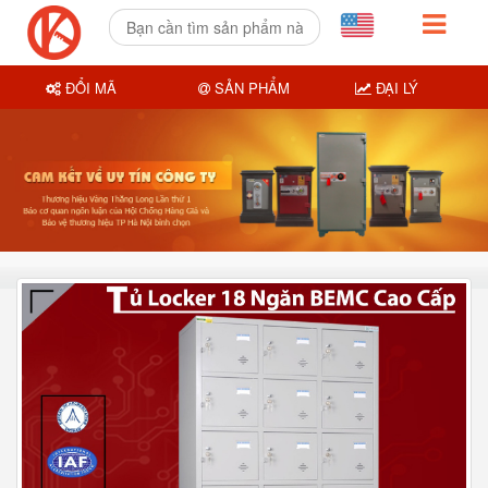
ĐỔI MÃ
SẢN PHẨM
ĐẠI LÝ