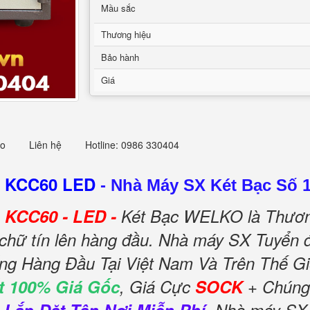
Mầu sắc
Thương hiệu
Bảo hành
Giá
eo
Liên hệ
Hotline: 0986 330404
O KCC60 LED
-
Nhà Máy SX Két Bạc Số 1
 KCC60 - LED -
Két Bạc WELKO là Thươn
 chữ tín lên hàng đầu. Nhà máy SX Tuyển đ
ếng Hàng Đầu Tại Việt Nam Và Trên Thế Gi
t 100% Giá Gốc
, Giá Cực
SOCK
+ Chúng 