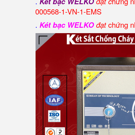
.
hứng nh
Két bạc WELKO
đạt c
000568-1-VN-1-EMS
.
chứng nh
Két bạc WELKO
đạt