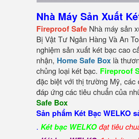
Nhà Máy Sản Xuất K
Nhà máy sản xu
Fireproof Safe
Bị Vật Tư Ngân Hàng Và An To
nghiệm sản xuất két bạc cao c
nhận,
là thươn
Home Safe Box
chủng loại két bạc.
Fireproof 
đặc biệt với thị trường Mỹ, cá
đáp ứng các tiêu chuẩn của nhữ
Safe Box
Sản phẩm Két Bạc WELKO sả
.
Két bạc WELKO
đạt tiêu ch