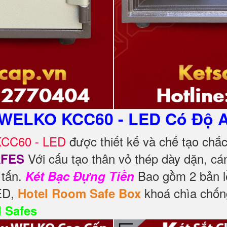
 WELKO KCC60 - LED Có Độ A
KCC60 - LED
được thiết kế và chế tạo chắ
Với cấu tạo thân vỏ thép dày dặn, cá
AFES
 tấn.
Bao gồm 2 bản lề
Két Bạc Đựng Tiền
LED,
khoá chìa chốn
Hotel Room Safe Box
l Safes