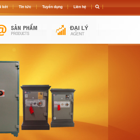
 két
Tin tức
Tuyển dụng
Liên hệ