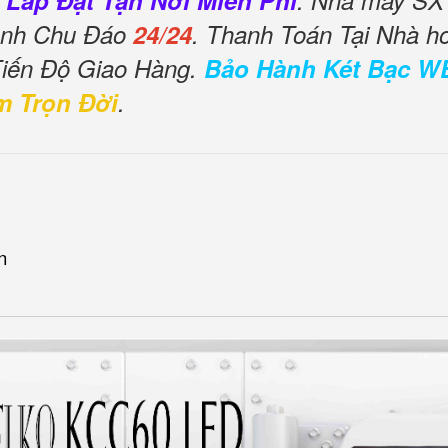
 Lắp Đặt Tận Nơi Miễn Phí
. Nhà máy SX 
Tình Chu Đáo
24/24
. Thanh Toán Tại Nhà h
Tiến Độ Giao Hàng.
Bảo Hành Két Bạc W
m Trọn Đời
.
n