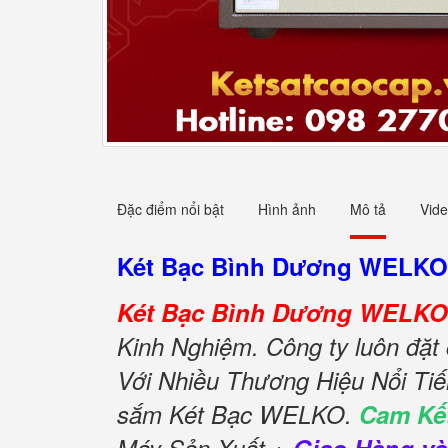
Đặc điểm nổi bật
Hình ảnh
Mô tả
Vid
Két Bạc Bình Dương WELK
Két Bạc Bình Dương WELKO
Kinh Nghiệm. Công ty luôn đặt
Với Nhiều Thương Hiệu Nổi Ti
sắm Két Bạc WELKO.
Cam Kế