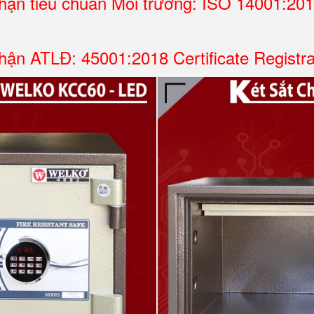
ận tiêu chuẩn Môi trường: ISO 14001:2015 
ận ATLĐ: 45001:2018 Certificate Registr